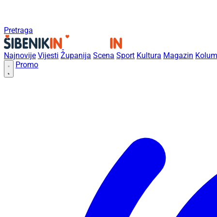
Pretraga
Najnovije
Vijesti
Županija
Scena
Sport
Kultura
Magazin
Kolum
Promo