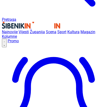
Pretraga
Najnovije
Vijesti
Županija
Scena
Sport
Kultura
Magazin
Kolumne
Promo