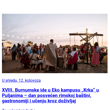
U srijedu, 12. kolovoza
XVIII. Burnumske ide u Eko kampusu „Krka“ u
Puljanima – dan posvećen rimskoj baštini,
gastronomiji i učenju kroz doživljaj