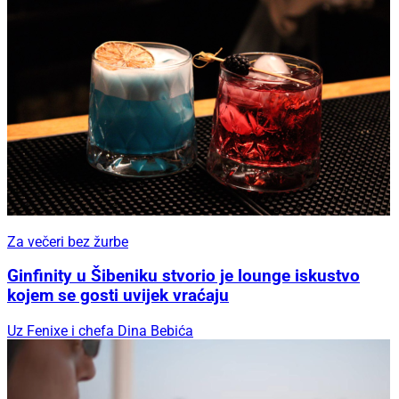
Za večeri bez žurbe
Ginfinity u Šibeniku stvorio je lounge iskustvo
kojem se gosti uvijek vraćaju
Uz Fenixe i chefa Dina Bebića