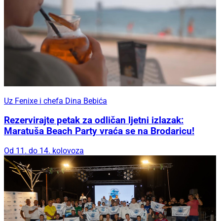
Uz Fenixe i chefa Dina Bebića
Rezervirajte petak za odličan ljetni izlazak:
Maratuša Beach Party vraća se na Brodaricu!
Od 11. do 14. kolovoza