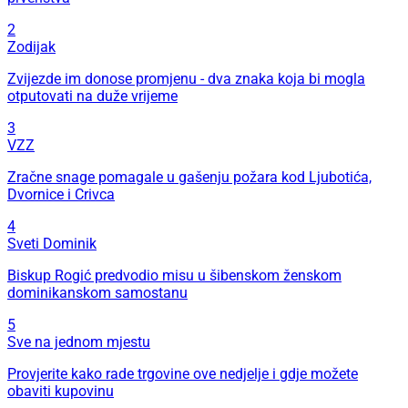
2
Zodijak
Zvijezde im donose promjenu - dva znaka koja bi mogla
otputovati na duže vrijeme
3
VZZ
Zračne snage pomagale u gašenju požara kod Ljubotića,
Dvornice i Crivca
4
Sveti Dominik
Biskup Rogić predvodio misu u šibenskom ženskom
dominikanskom samostanu
5
Sve na jednom mjestu
Provjerite kako rade trgovine ove nedjelje i gdje možete
obaviti kupovinu