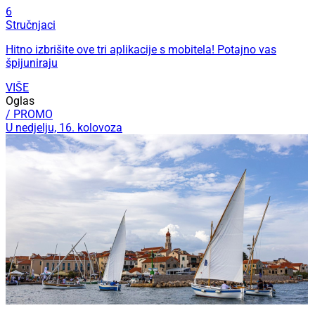
6
Stručnjaci
Hitno izbrišite ove tri aplikacije s mobitela! Potajno vas
špijuniraju
VIŠE
Oglas
/ PROMO
U nedjelju, 16. kolovoza