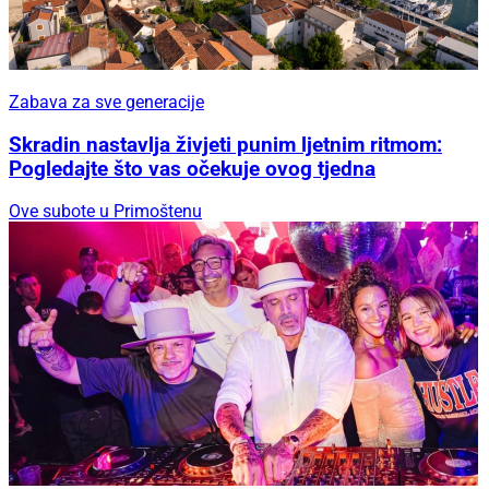
Zabava za sve generacije
Skradin nastavlja živjeti punim ljetnim ritmom:
Pogledajte što vas očekuje ovog tjedna
Ove subote u Primoštenu