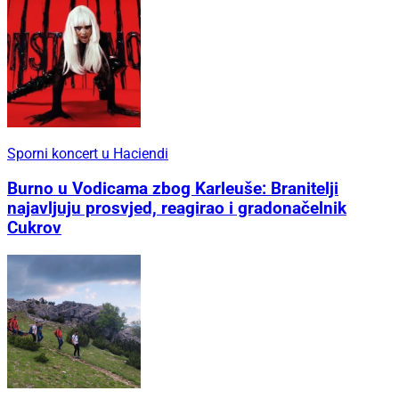
Sporni koncert u Haciendi
Burno u Vodicama zbog Karleuše: Branitelji
najavljuju prosvjed, reagirao i gradonačelnik
Cukrov