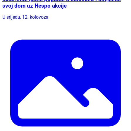
svoj dom uz Hespo akcije
U srijedu, 12. kolovoza