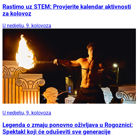
Rastimo uz STEM: Provjerite kalendar aktivnosti
za kolovoz
U nedjelju, 9. kolovoza
U nedjelju, 9. kolovoza
Legenda o zmaju ponovno oživljava u Rogoznici:
Spektakl koji će oduševiti sve generacije