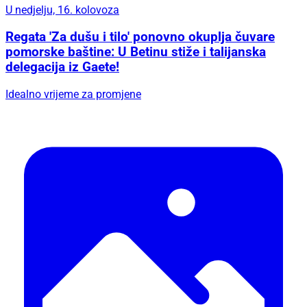
U nedjelju, 16. kolovoza
Regata 'Za dušu i tilo' ponovno okuplja čuvare
pomorske baštine: U Betinu stiže i talijanska
delegacija iz Gaete!
Idealno vrijeme za promjene