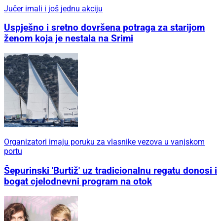
Jučer imali i još jednu akciju
Uspješno i sretno dovršena potraga za starijom
ženom koja je nestala na Srimi
Organizatori imaju poruku za vlasnike vezova u vanjskom
portu
Šepurinski 'Burtiž' uz tradicionalnu regatu donosi i
bogat cjelodnevni program na otok