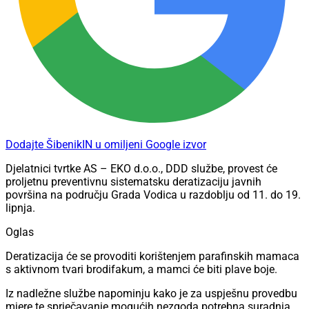
Dodajte ŠibenikIN u omiljeni Google izvor
Djelatnici tvrtke AS – EKO d.o.o., DDD službe, provest će
proljetnu preventivnu sistematsku deratizaciju javnih
površina na području Grada Vodica u razdoblju od 11. do 19.
lipnja.
Oglas
Deratizacija će se provoditi korištenjem parafinskih mamaca
s aktivnom tvari brodifakum, a mamci će biti plave boje.
Iz nadležne službe napominju kako je za uspješnu provedbu
mjere te sprječavanje mogućih nezgoda potrebna suradnja