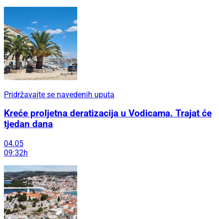
Pridržavajte se navedenih uputa
Kreće proljetna deratizacija u Vodicama. Trajat će
tjedan dana
04.05
09:32h