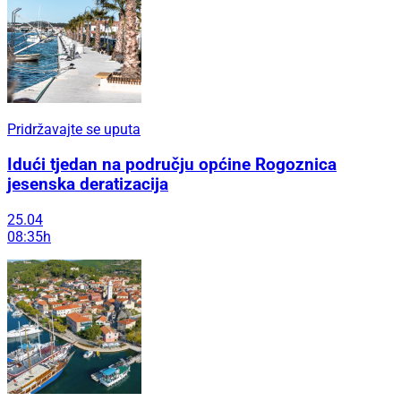
Pridržavajte se uputa
Idući tjedan na području općine Rogoznica
jesenska deratizacija
25.04
08:35h