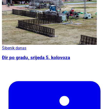
Šibenik danas
Đir po gradu, srijeda 5. kolovoza