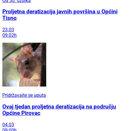
Od 30. ožujka
Proljetna deratizacija javnih površina u Općini
Tisno
23.03
09:02h
Pridržavajte se uputa
Ovaj tjedan proljetna deratizacija na području
Općine Pirovac
04.03
09:00h