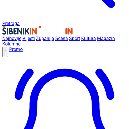
Pretraga
Najnovije
Vijesti
Županija
Scena
Sport
Kultura
Magazin
Kolumne
Promo