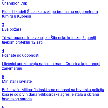
Champion Cup
Pioniri i kadeti Šibenika uzeli po broncu na nogometnom
turniru u Kupresu
3
Dva požara
Tri vatrogasne intervencije u Šibensko-kninskoj županiji
tijekom proteklih 12 sati
4
Poznate po udobnosti
Liječnici upozoravaju na jednu manu Crocsica koju mnogi
zanemaruju
5
Ministar i ravnatelj
Božinović i Milina: ‘Istinski smo ponosni na hrvatsku policiju
koja je od prvih dana velikosrpske agresije stala u obranu
hrvatskog naroda’
6