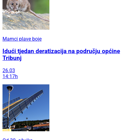
Mamci plave boje
Idući tjedan deratizacija na području općine
Tribunj
26.03
14:17h