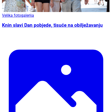
Velika fotogalerija
Knin slavi Dan pobjede, tisuće na obilježavanju