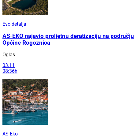
Evo detalja
AS-EKO najavio proljetnu deratizaciju na području
Općine Rogoznica
Oglas
03.11
08:36h
AS-Eko