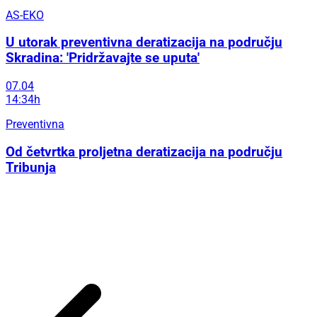
AS-EKO
U utorak preventivna deratizacija na području
Skradina: 'Pridržavajte se uputa'
07.04
14:34h
Preventivna
Od četvrtka proljetna deratizacija na području
Tribunja