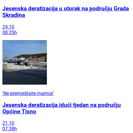
Jesenska deratizacija u utorak na području Grada
Skradina
24.10
08:35h
'Ne premještajte mamce'
Jesenska deratizacija idući tjedan na području
Općine Tisno
21.10
07:38h