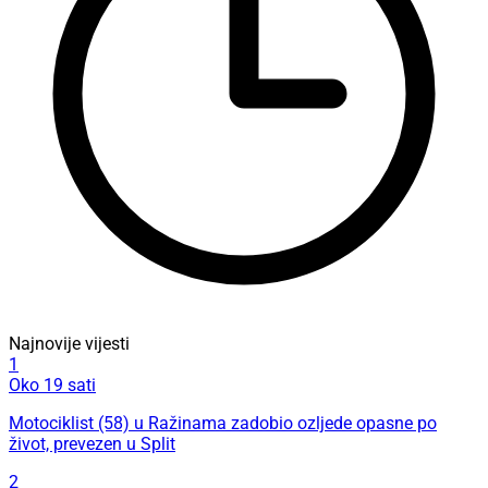
Najnovije vijesti
1
Oko 19 sati
Motociklist (58) u Ražinama zadobio ozljede opasne po
život, prevezen u Split
2