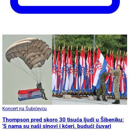
Koncert na Šubićevcu
Thompson pred skoro 30 tisuća ljudi u Šibeniku:
'S nama su naši sinovi i kćeri, budući čuvari