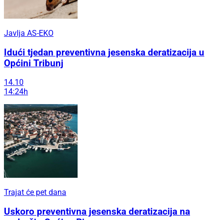
Javlja AS-EKO
Idući tjedan preventivna jesenska deratizacija u
Općini Tribunj
14.10
14:24h
Trajat će pet dana
Uskoro preventivna jesenska deratizacija na