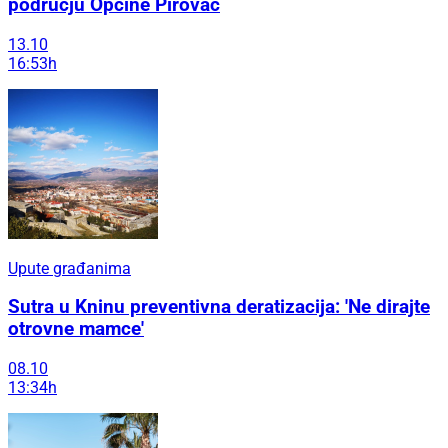
području Općine Pirovac
13.10
16:53h
Upute građanima
Sutra u Kninu preventivna deratizacija: 'Ne dirajte
otrovne mamce'
08.10
13:34h