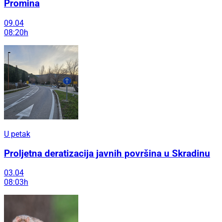
Promina
09.04
08:20h
U petak
Proljetna deratizacija javnih površina u Skradinu
03.04
08:03h