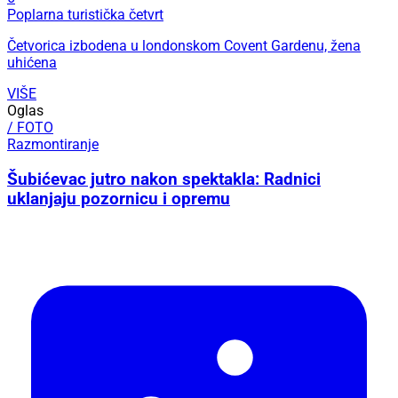
Poplarna turistička četvrt
Četvorica izbodena u londonskom Covent Gardenu, žena
uhićena
VIŠE
Oglas
/ FOTO
Razmontiranje
Šubićevac jutro nakon spektakla: Radnici
uklanjaju pozornicu i opremu