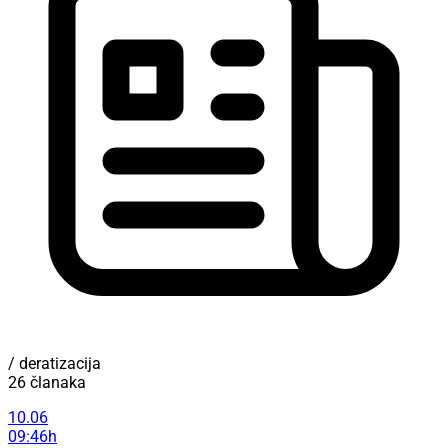
/ deratizacija
26 članaka
10.06
09:46h