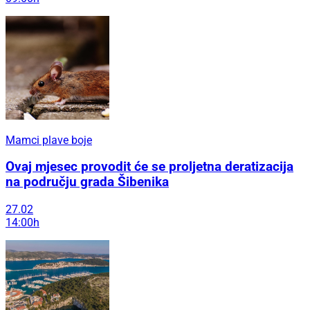
Mamci plave boje
Ovaj mjesec provodit će se proljetna deratizacija
na području grada Šibenika
27.02
14:00h