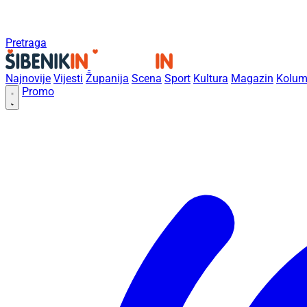
Pretraga
Najnovije
Vijesti
Županija
Scena
Sport
Kultura
Magazin
Kolum
Promo