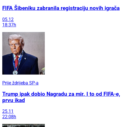
FIFA Šibeniku zabranila registraciju novih igrača
05.12
18:37h
Prije ždrijeba SP-a
Trump ipak dobio Nagradu za mir. I to od FIFA-e,
prvu ikad
25.11
22:08h