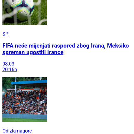
SP
FIFA neće mijenjati raspored zbog Irana, Meksiko
spreman ugostiti Irance
08.03
20:16h
Od zla nagore