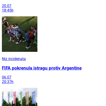
20.07
18:45h
Niz incidenata
FIFA pokrenula istragu protiv Argentine
06.07
20:37h