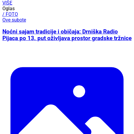
VIŠE
Oglas
/ FOTO
Ove subote
Noćni sajam tradicije i običaja: Drniška Radio
Pijaca po 13. put oživljava prostor gradske tržnice