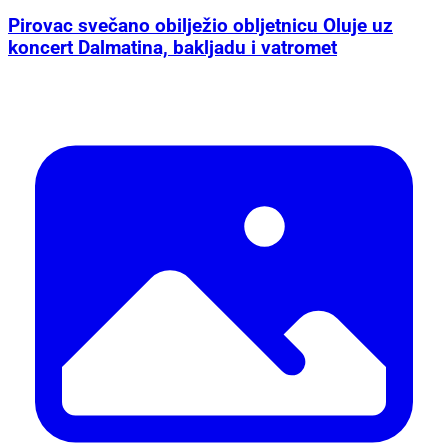
Pirovac svečano obilježio obljetnicu Oluje uz
koncert Dalmatina, bakljadu i vatromet