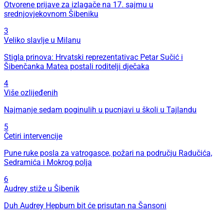
Otvorene prijave za izlagače na 17. sajmu u
srednjovjekovnom Šibeniku
3
Veliko slavlje u Milanu
Stigla prinova: Hrvatski reprezentativac Petar Sučić i
Šibenčanka Matea postali roditelji dječaka
4
Više ozlijeđenih
Najmanje sedam poginulih u pucnjavi u školi u Tajlandu
5
Četiri intervencije
Pune ruke posla za vatrogasce, požari na području Radučića,
Sedramića i Mokrog polja
6
Audrey stiže u Šibenik
Duh Audrey Hepburn bit će prisutan na Šansoni