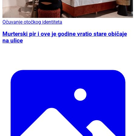
Očuvanje otočkog identiteta
Murterski pir i ove je godine vratio stare običaje
na ulice