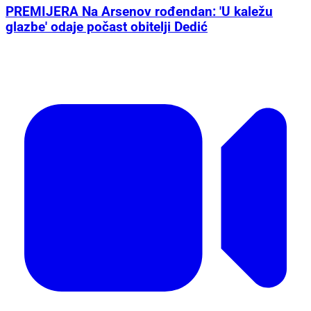
PREMIJERA Na Arsenov rođendan: 'U kaležu
glazbe' odaje počast obitelji Dedić