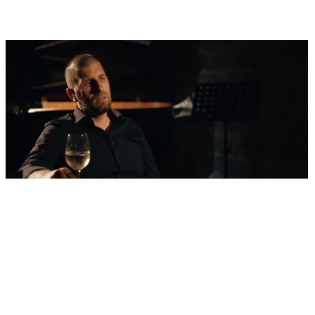
'Nestvarni' kadrovi iz zraka
Ovako izgleda najljepša morska razglednica
Šibenika: Veličanstveni jedrenjak u zagrljaju
tvrđave sv. Nikole