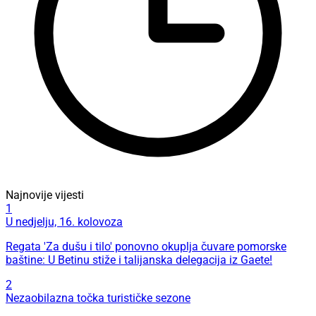
Najnovije vijesti
1
U nedjelju, 16. kolovoza
Regata 'Za dušu i tilo' ponovno okuplja čuvare pomorske
baštine: U Betinu stiže i talijanska delegacija iz Gaete!
2
Nezaobilazna točka turističke sezone