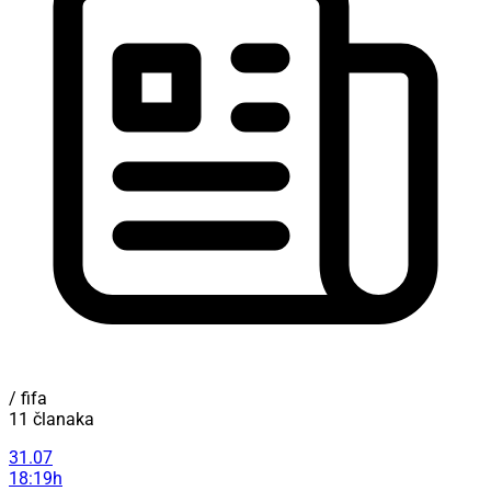
/ fifa
11 članaka
31.07
18:19h