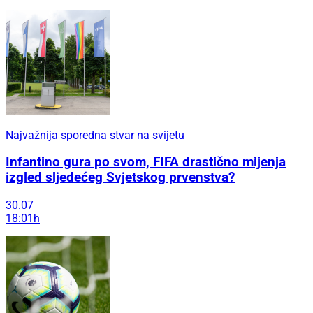
Najvažnija sporedna stvar na svijetu
Infantino gura po svom, FIFA drastično mijenja
izgled sljedećeg Svjetskog prvenstva?
30.07
18:01h