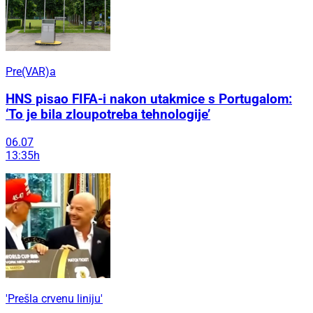
Pre(VAR)a
HNS pisao FIFA-i nakon utakmice s Portugalom:
‘To je bila zloupotreba tehnologije’
06.07
13:35h
'Prešla crvenu liniju'