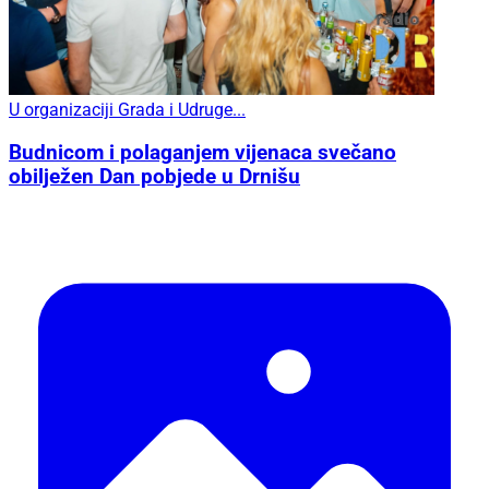
U organizaciji Grada i Udruge...
Budnicom i polaganjem vijenaca svečano
obilježen Dan pobjede u Drnišu