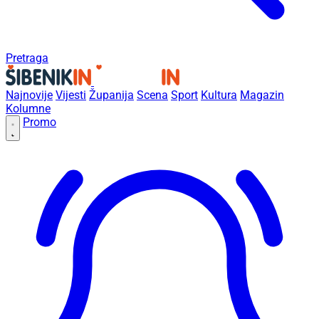
Pretraga
Najnovije
Vijesti
Županija
Scena
Sport
Kultura
Magazin
Kolumne
Promo