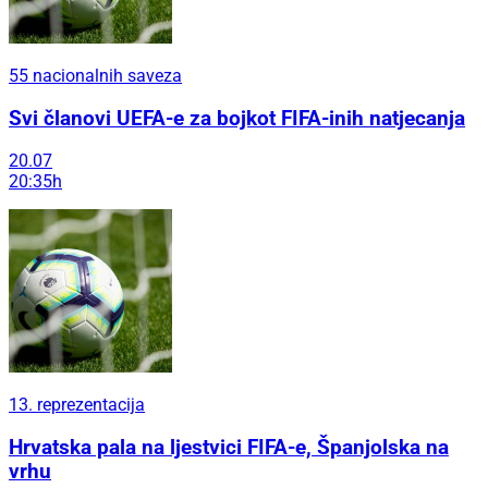
55 nacionalnih saveza
Svi članovi UEFA-e za bojkot FIFA-inih natjecanja
20.07
20:35h
13. reprezentacija
Hrvatska pala na ljestvici FIFA-e, Španjolska na
vrhu