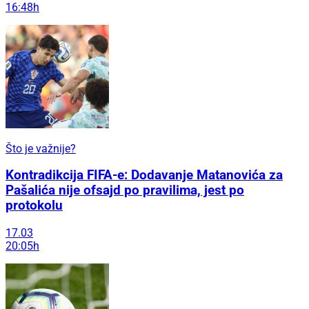
16:48h
Što je važnije?
Kontradikcija FIFA-e: Dodavanje Matanovića za
Pašalića nije ofsajd po pravilima, jest po
protokolu
17.03
20:05h