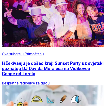
Ove subote u Primoštenu
Iščekivanju je došao kraj: Sunset Party uz svjetski
poznatog DJ Davida Moralesa na Vidikovcu
Gospe od Loreta
Besplatne radionice za djecu