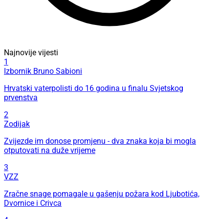
Najnovije vijesti
1
Izbornik Bruno Sabioni
Hrvatski vaterpolisti do 16 godina u finalu Svjetskog
prvenstva
2
Zodijak
Zvijezde im donose promjenu - dva znaka koja bi mogla
otputovati na duže vrijeme
3
VZZ
Zračne snage pomagale u gašenju požara kod Ljubotića,
Dvornice i Crivca