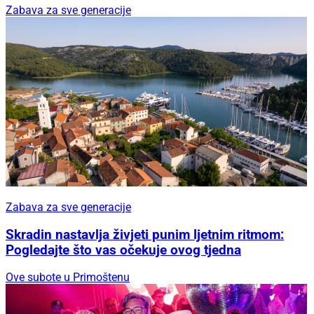
Zabava za sve generacije
Zabava za sve generacije
Skradin nastavlja živjeti punim ljetnim ritmom:
Pogledajte što vas očekuje ovog tjedna
Ove subote u Primoštenu