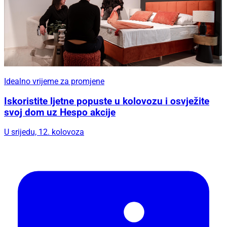
Idealno vrijeme za promjene
Iskoristite ljetne popuste u kolovozu i osvježite
svoj dom uz Hespo akcije
U srijedu, 12. kolovoza