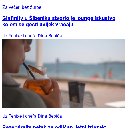
Za večeri bez žurbe
Ginfinity u Šibeniku stvorio je lounge iskustvo
kojem se gosti uvijek vraćaju
Uz Fenixe i chefa Dina Bebića
Uz Fenixe i chefa Dina Bebića
Rezervirajte petak za odličan ljetni izlazak: