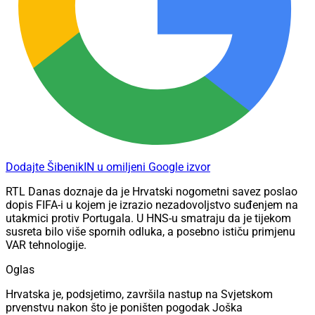
Dodajte ŠibenikIN u omiljeni Google izvor
RTL Danas doznaje da je Hrvatski nogometni savez poslao
dopis FIFA-i u kojem je izrazio nezadovoljstvo suđenjem na
utakmici protiv Portugala. U HNS-u smatraju da je tijekom
susreta bilo više spornih odluka, a posebno ističu primjenu
VAR tehnologije.
Oglas
Hrvatska je, podsjetimo, završila nastup na Svjetskom
prvenstvu nakon što je poništen pogodak Joška