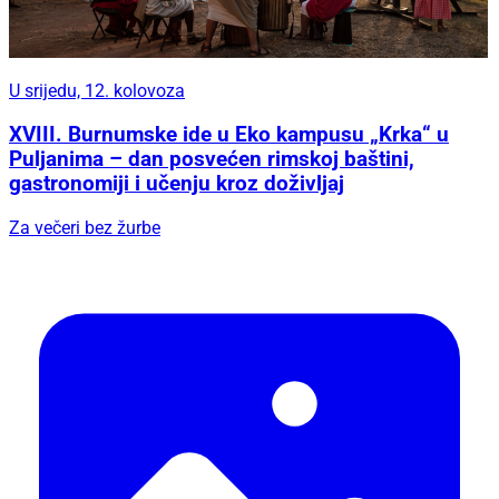
U srijedu, 12. kolovoza
XVIII. Burnumske ide u Eko kampusu „Krka“ u
Puljanima – dan posvećen rimskoj baštini,
gastronomiji i učenju kroz doživljaj
Za večeri bez žurbe