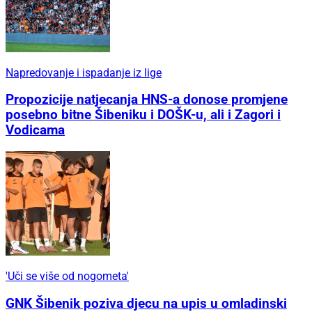
Napredovanje i ispadanje iz lige
Propozicije natjecanja HNS-a donose promjene
posebno bitne Šibeniku i DOŠK-u, ali i Zagori i
Vodicama
'Uči se više od nogometa'
GNK Šibenik poziva djecu na upis u omladinski