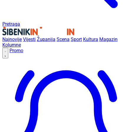
Pretraga
Najnovije
Vijesti
Županija
Scena
Sport
Kultura
Magazin
Kolumne
Promo