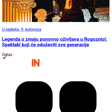
U nedjelju, 9. kolovoza
Legenda o zmaju ponovno oživljava u Rogoznici:
Spektakl koji će oduševiti sve generacije
Oglas