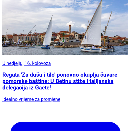
U nedjelju, 16. kolovoza
Regata 'Za dušu i tilo' ponovno okuplja čuvare
pomorske baštine: U Betinu stiže i talijanska
delegacija iz Gaete!
Idealno vrijeme za promjene