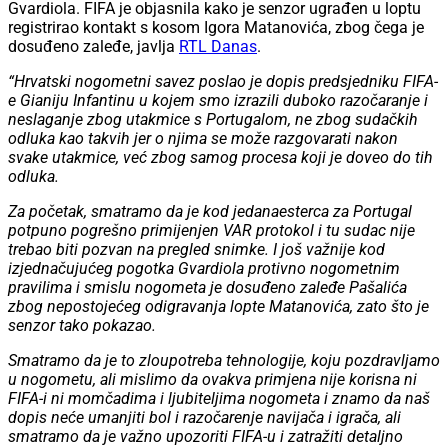
Gvardiola. FIFA je objasnila kako je senzor ugrađen u loptu
registrirao kontakt s kosom Igora Matanovića, zbog čega je
dosuđeno zaleđe, javlja
RTL Danas
.
“Hrvatski nogometni savez poslao je dopis predsjedniku FIFA-
e Gianiju Infantinu u kojem smo izrazili duboko razočaranje i
neslaganje zbog utakmice s Portugalom, ne zbog sudačkih
odluka kao takvih jer o njima se može razgovarati nakon
svake utakmice, već zbog samog procesa koji je doveo do tih
odluka.
Za početak, smatramo da je kod jedanaesterca za Portugal
potpuno pogrešno primijenjen VAR protokol i tu sudac nije
trebao biti pozvan na pregled snimke. I još važnije kod
izjednačujućeg pogotka Gvardiola protivno nogometnim
pravilima i smislu nogometa je dosuđeno zaleđe Pašalića
zbog nepostojećeg odigravanja lopte Matanovića, zato što je
senzor tako pokazao.
Smatramo da je to zloupotreba tehnologije, koju pozdravljamo
u nogometu, ali mislimo da ovakva primjena nije korisna ni
FIFA-i ni momčadima i ljubiteljima nogometa i znamo da naš
dopis neće umanjiti bol i razočarenje navijača i igrača, ali
smatramo da je važno upozoriti FIFA-u i zatražiti detaljno