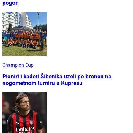
pogon
Champion Cup
Pioniri i kadeti Šibenika uzeli po broncu na
nogometnom turniru u Kupresu