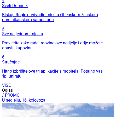
4
Sveti Dominik
Biskup Rogić predvodio misu u šibenskom ženskom
dominikanskom samostanu
5
Sve na jednom mjestu
Provjerite kako rade trgovine ove nedjelje i gdje možete
obaviti kupovinu
6
Stručnjaci
Hitno izbrišite ove tri aplikacije s mobitela! Potajno vas
špijuniraju
VIŠE
Oglas
/ PROMO
U nedjelju, 16. kolovoza