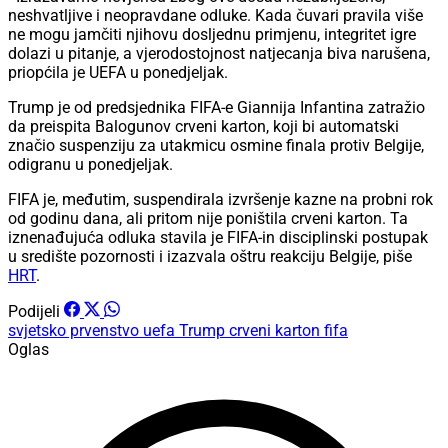
neshvatljive i neopravdane odluke. Kada čuvari pravila više
ne mogu jamčiti njihovu dosljednu primjenu, integritet igre
dolazi u pitanje, a vjerodostojnost natjecanja biva narušena,
priopćila je UEFA u ponedjeljak.
Trump je od predsjednika FIFA-e Giannija Infantina zatražio
da preispita Balogunov crveni karton, koji bi automatski
značio suspenziju za utakmicu osmine finala protiv Belgije,
odigranu u ponedjeljak.
FIFA je, međutim, suspendirala izvršenje kazne na probni rok
od godinu dana, ali pritom nije poništila crveni karton. Ta
iznenađujuća odluka stavila je FIFA-in disciplinski postupak
u središte pozornosti i izazvala oštru reakciju Belgije, piše
HRT
.
Podijeli
svjetsko prvenstvo
uefa
Trump
crveni karton
fifa
Oglas