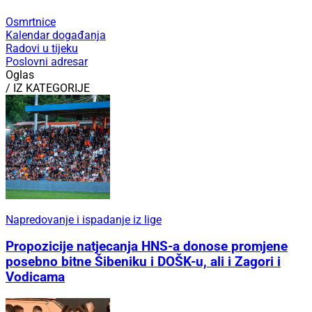
Osmrtnice
Kalendar događanja
Radovi u tijeku
Poslovni adresar
Oglas
/ IZ KATEGORIJE
Napredovanje i ispadanje iz lige
Propozicije natjecanja HNS-a donose promjene
posebno bitne Šibeniku i DOŠK-u, ali i Zagori i
Vodicama