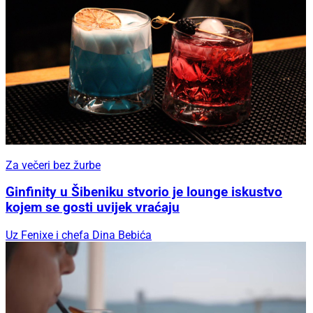
Za večeri bez žurbe
Ginfinity u Šibeniku stvorio je lounge iskustvo
kojem se gosti uvijek vraćaju
Uz Fenixe i chefa Dina Bebića