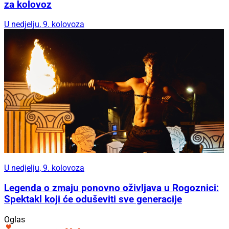
za kolovoz
U nedjelju, 9. kolovoza
U nedjelju, 9. kolovoza
Legenda o zmaju ponovno oživljava u Rogoznici:
Spektakl koji će oduševiti sve generacije
Oglas