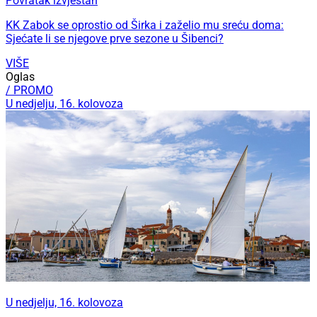
Povratak izvjestan
KK Zabok se oprostio od Širka i zaželio mu sreću doma:
Sjećate li se njegove prve sezone u Šibenci?
VIŠE
Oglas
/ PROMO
U nedjelju, 16. kolovoza
U nedjelju, 16. kolovoza