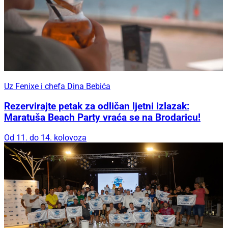
Uz Fenixe i chefa Dina Bebića
Rezervirajte petak za odličan ljetni izlazak:
Maratuša Beach Party vraća se na Brodaricu!
Od 11. do 14. kolovoza