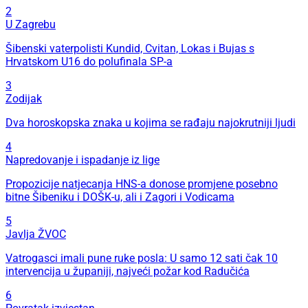
2
U Zagrebu
Šibenski vaterpolisti Kundid, Cvitan, Lokas i Bujas s
Hrvatskom U16 do polufinala SP-a
3
Zodijak
Dva horoskopska znaka u kojima se rađaju najokrutniji ljudi
4
Napredovanje i ispadanje iz lige
Propozicije natjecanja HNS-a donose promjene posebno
bitne Šibeniku i DOŠK-u, ali i Zagori i Vodicama
5
Javlja ŽVOC
Vatrogasci imali pune ruke posla: U samo 12 sati čak 10
intervencija u županiji, najveći požar kod Radučića
6