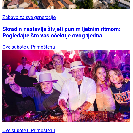
Zabava za sve generacije
Skradin nastavlja živjeti punim ljetnim ritmom:
Pogledajte što vas očekuje ovog tjedna
Ove subote u Primoštenu
Ove subote u Primoštenu