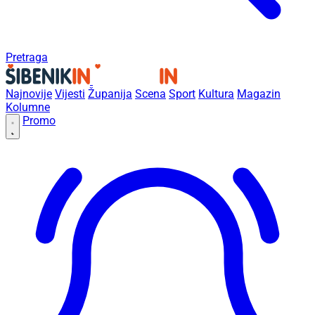
Pretraga
Najnovije
Vijesti
Županija
Scena
Sport
Kultura
Magazin
Kolumne
Promo