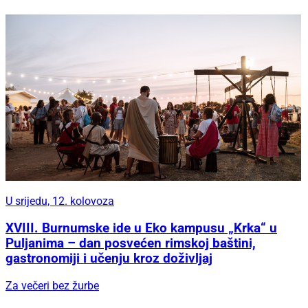
U srijedu, 12. kolovoza
XVIII. Burnumske ide u Eko kampusu „Krka“ u
Puljanima – dan posvećen rimskoj baštini,
gastronomiji i učenju kroz doživljaj
Za večeri bez žurbe