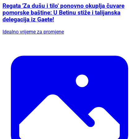
Regata 'Za dušu i tilo' ponovno okuplja čuvare
pomorske baštine: U Betinu stiže i talijanska
delegacija iz Gaete!
Idealno vrijeme za promjene