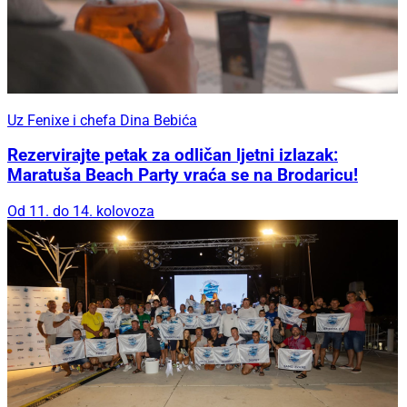
Uz Fenixe i chefa Dina Bebića
Rezervirajte petak za odličan ljetni izlazak:
Maratuša Beach Party vraća se na Brodaricu!
Od 11. do 14. kolovoza