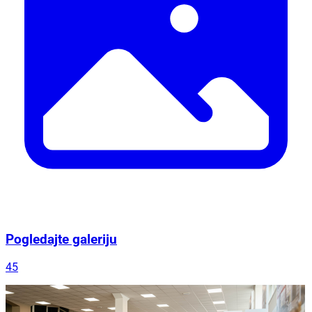
Pogledajte galeriju
45