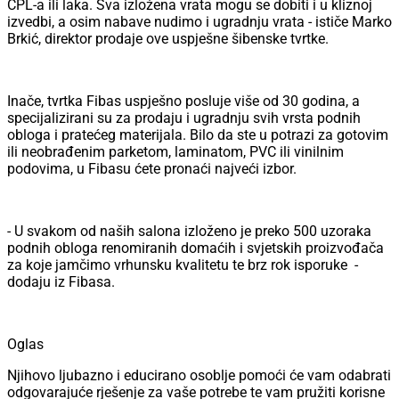
CPL-a ili laka. Sva izložena vrata mogu se dobiti i u kliznoj
izvedbi, a osim nabave nudimo i ugradnju vrata - ističe Marko
Brkić, direktor prodaje ove uspješne šibenske tvrtke.
Inače, tvrtka Fibas uspješno posluje više od 30 godina, a
specijalizirani su za prodaju i ugradnju svih vrsta podnih
obloga i pratećeg materijala. Bilo da ste u potrazi za gotovim
ili neobrađenim parketom, laminatom, PVC ili vinilnim
podovima, u Fibasu ćete pronaći najveći izbor.
- U svakom od naših salona izloženo je preko 500 uzoraka
podnih obloga renomiranih domaćih i svjetskih proizvođača
za koje jamčimo vrhunsku kvalitetu te brz rok isporuke -
dodaju iz Fibasa.
Oglas
Njihovo ljubazno i educirano osoblje pomoći će vam odabrati
odgovarajuće rješenje za vaše potrebe te vam pružiti korisne