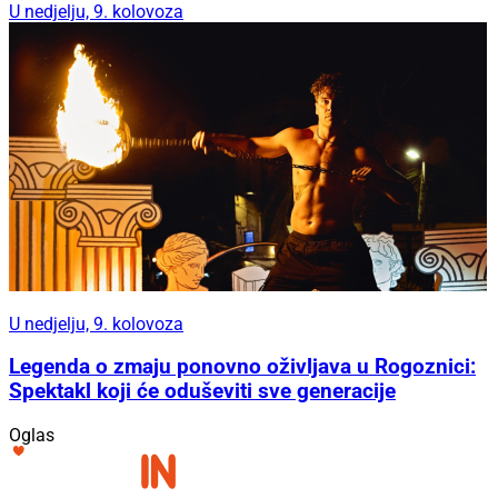
U nedjelju, 9. kolovoza
U nedjelju, 9. kolovoza
Legenda o zmaju ponovno oživljava u Rogoznici:
Spektakl koji će oduševiti sve generacije
Oglas