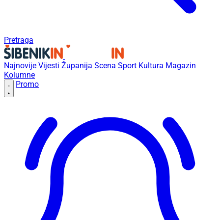
Pretraga
Najnovije
Vijesti
Županija
Scena
Sport
Kultura
Magazin
Kolumne
Promo