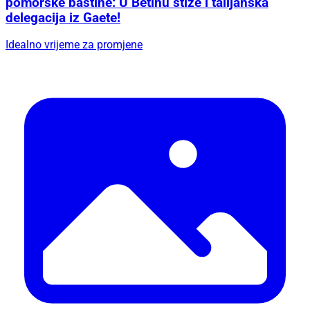
pomorske baštine: U Betinu stiže i talijanska
delegacija iz Gaete!
Idealno vrijeme za promjene