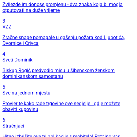
Zvijezde im donose promjenu - dva znaka koja bi mogla
otputovati na duže vrijeme
3
VZZ
Zračne snage pomagale u gašenju požara kod Ljubotića,
Dvornice i Crivca
4
Sveti Dominik
Biskup Rogić predvodio misu u šibenskom ženskom
dominikanskom samostanu
5
Sve na jednom mjestu
Provjerite kako rade trgovine ove nedjelje i gdje možete
obaviti kupovinu
6
Stručnjaci
Hitno izbrišite ove tri aplikacije s mobitela! Potajno vas