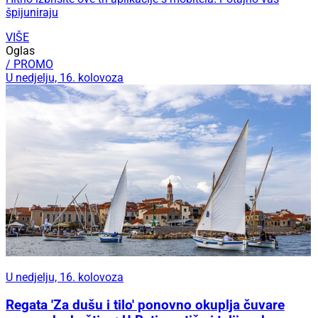
špijuniraju
VIŠE
Oglas
/ PROMO
U nedjelju, 16. kolovoza
U nedjelju, 16. kolovoza
Regata 'Za dušu i tilo' ponovno okuplja čuvare