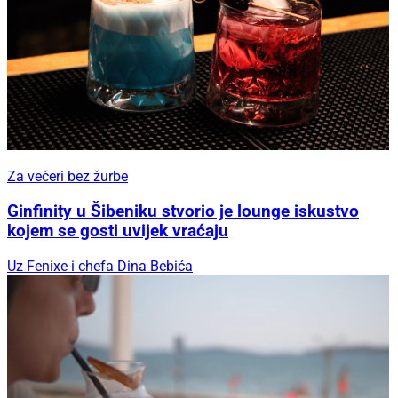
Za večeri bez žurbe
Ginfinity u Šibeniku stvorio je lounge iskustvo
kojem se gosti uvijek vraćaju
Uz Fenixe i chefa Dina Bebića