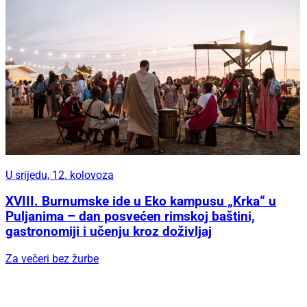
U srijedu, 12. kolovoza
XVIII. Burnumske ide u Eko kampusu „Krka“ u
Puljanima – dan posvećen rimskoj baštini,
gastronomiji i učenju kroz doživljaj
Za večeri bez žurbe