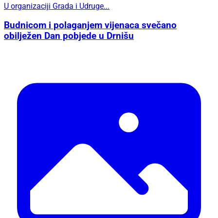
U organizaciji Grada i Udruge...
Budnicom i polaganjem vijenaca svečano
obilježen Dan pobjede u Drnišu