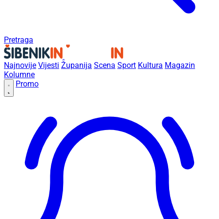
Pretraga
Najnovije
Vijesti
Županija
Scena
Sport
Kultura
Magazin
Kolumne
Promo