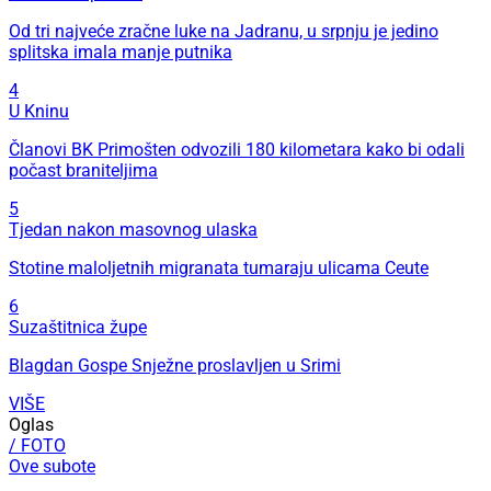
Od tri najveće zračne luke na Jadranu, u srpnju je jedino
splitska imala manje putnika
4
U Kninu
Članovi BK Primošten odvozili 180 kilometara kako bi odali
počast braniteljima
5
Tjedan nakon masovnog ulaska
Stotine maloljetnih migranata tumaraju ulicama Ceute
6
Suzaštitnica župe
Blagdan Gospe Snježne proslavljen u Srimi
VIŠE
Oglas
/ FOTO
Ove subote