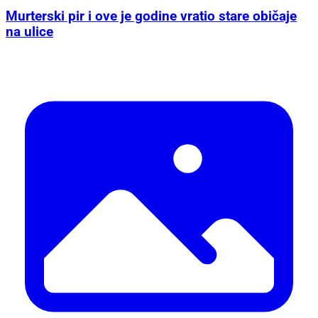
Murterski pir i ove je godine vratio stare običaje
na ulice