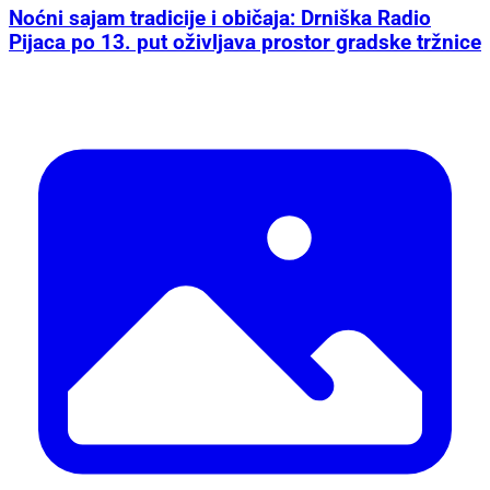
Noćni sajam tradicije i običaja: Drniška Radio
Pijaca po 13. put oživljava prostor gradske tržnice