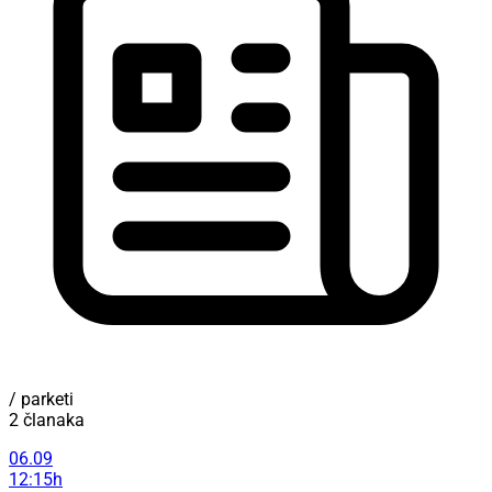
/ parketi
2 članaka
06.09
12:15h