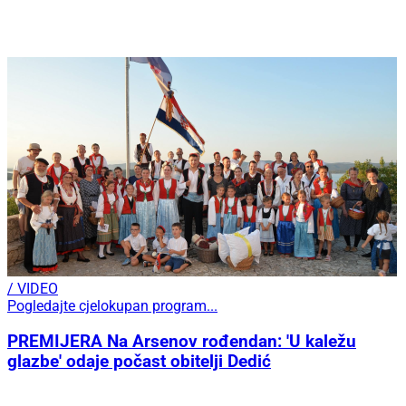
/ VIDEO
Pogledajte cjelokupan program...
PREMIJERA Na Arsenov rođendan: 'U kaležu
glazbe' odaje počast obitelji Dedić