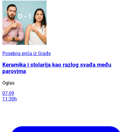
Posebna priča iz Građe
Keramika i stolarija kao razlog svađa među
parovima
Oglas
07.09
11:30h