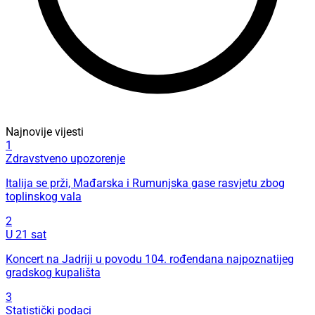
Najnovije vijesti
1
Zdravstveno upozorenje
Italija se prži, Mađarska i Rumunjska gase rasvjetu zbog
toplinskog vala
2
U 21 sat
Koncert na Jadriji u povodu 104. rođendana najpoznatijeg
gradskog kupališta
3
Statistički podaci