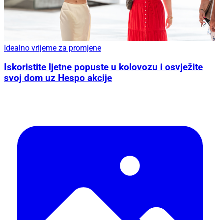
Idealno vrijeme za promjene
Iskoristite ljetne popuste u kolovozu i osvježite
svoj dom uz Hespo akcije