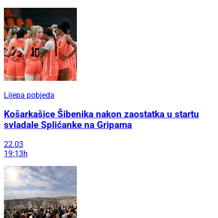
Lijepa pobjeda
Košarkašice Šibenika nakon zaostatka u startu
svladale Splićanke na Gripama
22.03
19:13h