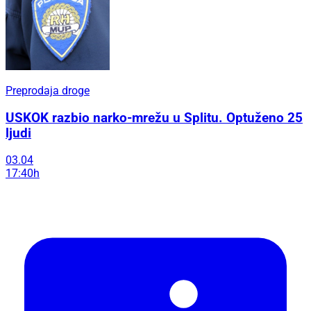
Preprodaja droge
USKOK razbio narko-mrežu u Splitu. Optuženo 25
ljudi
03.04
17:40h