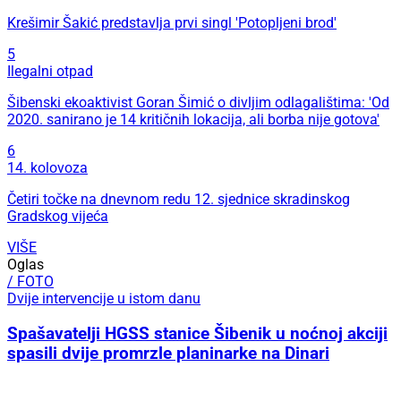
Krešimir Šakić predstavlja prvi singl 'Potopljeni brod'
5
Ilegalni otpad
Šibenski ekoaktivist Goran Šimić o divljim odlagalištima: 'Od
2020. sanirano je 14 kritičnih lokacija, ali borba nije gotova'
6
14. kolovoza
Četiri točke na dnevnom redu 12. sjednice skradinskog
Gradskog vijeća
VIŠE
Oglas
/ FOTO
Dvije intervencije u istom danu
Spašavatelji HGSS stanice Šibenik u noćnoj akciji
spasili dvije promrzle planinarke na Dinari