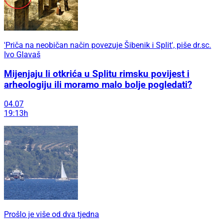
'Priča na neobičan način povezuje Šibenik i Split', piše dr.sc.
Ivo Glavaš
Mijenjaju li otkrića u Splitu rimsku povijest i
arheologiju ili moramo malo bolje pogledati?
04.07
19:13h
Prošlo je više od dva tjedna