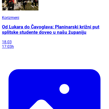
Korizmeni
Od Lukara do Čavoglava: Planinarski križni put
splitske studente doveo u našu županiju
18.03
17:03h