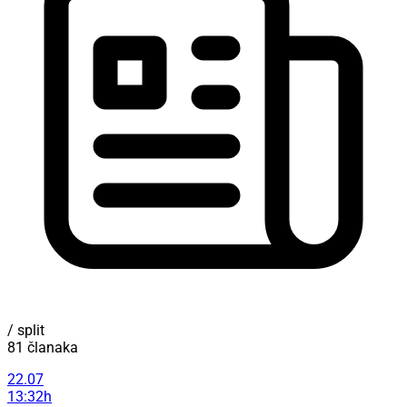
/ split
81 članaka
22.07
13:32h