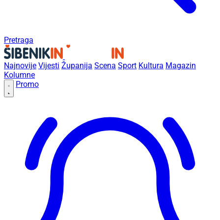
Pretraga
Najnovije
Vijesti
Županija
Scena
Sport
Kultura
Magazin
Kolumne
Promo