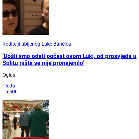
Roditelji ubijenog Luke Bančića
‘Došli smo odati počast ovom Luki, od prosvjeda u
Splitu ništa se nije promijenilo'
Oglas
16.05
15:50h