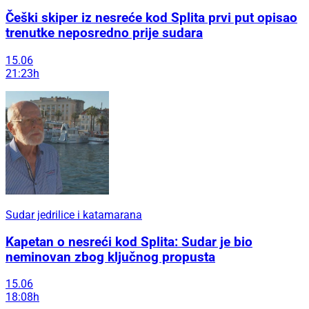
Češki skiper iz nesreće kod Splita prvi put opisao
trenutke neposredno prije sudara
15.06
21:23h
Sudar jedrilice i katamarana
Kapetan o nesreći kod Splita: Sudar je bio
neminovan zbog ključnog propusta
15.06
18:08h