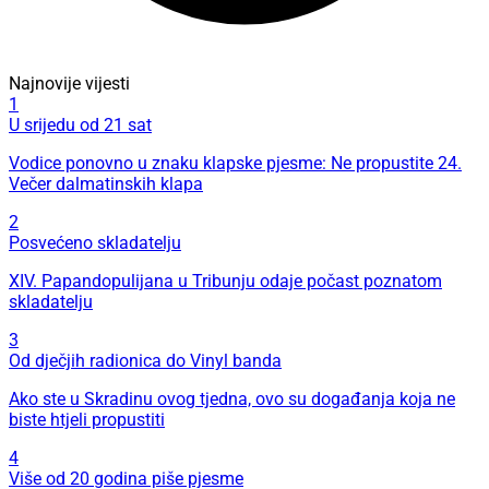
Najnovije vijesti
1
U srijedu od 21 sat
Vodice ponovno u znaku klapske pjesme: Ne propustite 24.
Večer dalmatinskih klapa
2
Posvećeno skladatelju
XIV. Papandopulijana u Tribunju odaje počast poznatom
skladatelju
3
Od dječjih radionica do Vinyl banda
Ako ste u Skradinu ovog tjedna, ovo su događanja koja ne
biste htjeli propustiti
4
Više od 20 godina piše pjesme