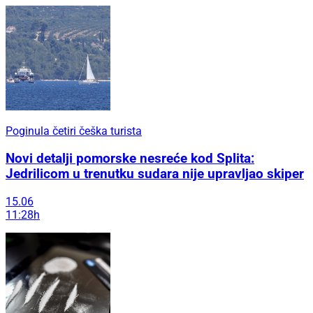
Poginula četiri češka turista
Novi detalji pomorske nesreće kod Splita:
Jedrilicom u trenutku sudara nije upravljao skiper
15.06
11:28h