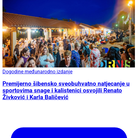
Dogodine međunarodno izdanje
Premijerno šibensko sveobuhvatno natjecanje u
sportovima snage i kalistenici osvojili Renato
Živković i Karla Baličević