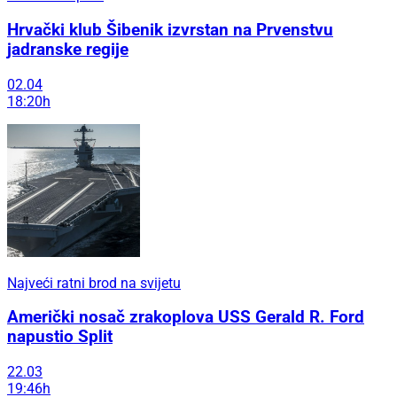
Hrvački klub Šibenik izvrstan na Prvenstvu
jadranske regije
02.04
18:20h
Najveći ratni brod na svijetu
Američki nosač zrakoplova USS Gerald R. Ford
napustio Split
22.03
19:46h