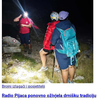
Brojni izlagači i posjetitelji
Radio Pijaca ponovno oživjela drnišku tradiciju