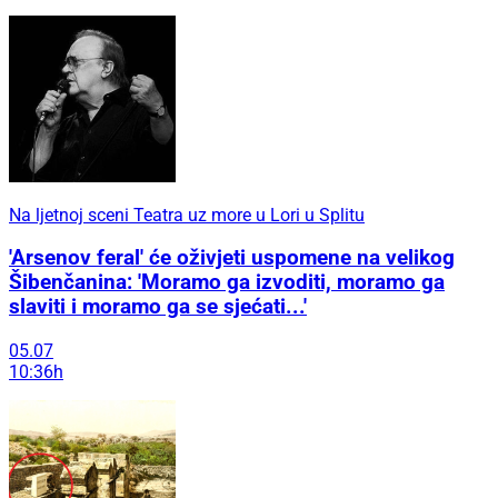
Na ljetnoj sceni Teatra uz more u Lori u Splitu
'Arsenov feral' će oživjeti uspomene na velikog
Šibenčanina: 'Moramo ga izvoditi, moramo ga
slaviti i moramo ga se sjećati...'
05.07
10:36h