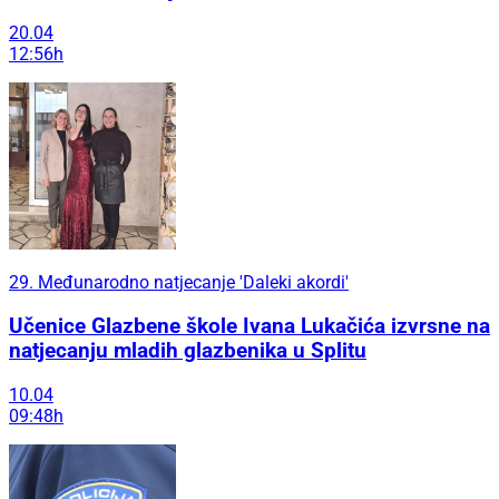
20.04
12:56h
29. Međunarodno natjecanje 'Daleki akordi'
Učenice Glazbene škole Ivana Lukačića izvrsne na
natjecanju mladih glazbenika u Splitu
10.04
09:48h