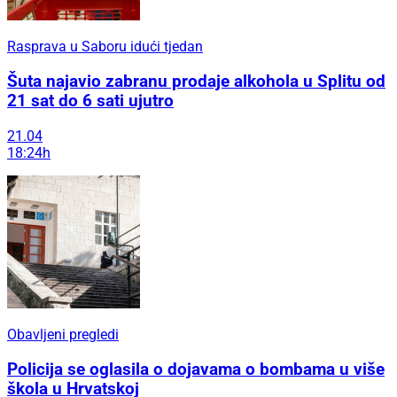
Rasprava u Saboru idući tjedan
Šuta najavio zabranu prodaje alkohola u Splitu od
21 sat do 6 sati ujutro
21.04
18:24h
Obavljeni pregledi
Policija se oglasila o dojavama o bombama u više
škola u Hrvatskoj