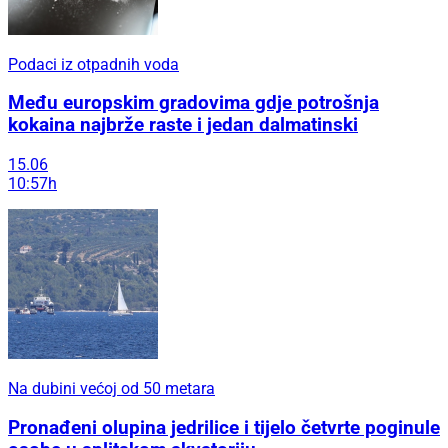
Podaci iz otpadnih voda
Među europskim gradovima gdje potrošnja
kokaina najbrže raste i jedan dalmatinski
15.06
10:57h
Na dubini većoj od 50 metara
Pronađeni olupina jedrilice i tijelo četvrte poginule