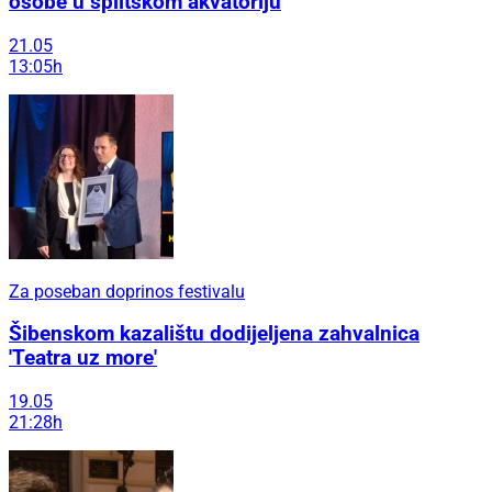
osobe u splitskom akvatoriju
21.05
13:05h
Za poseban doprinos festivalu
Šibenskom kazalištu dodijeljena zahvalnica
'Teatra uz more'
19.05
21:28h