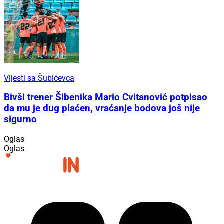
Vijesti sa Šubićevca
Bivši trener Šibenika Mario Cvitanović potpisao
da mu je dug plaćen, vraćanje bodova još nije
sigurno
Oglas
Oglas