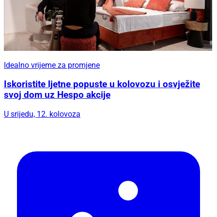
Idealno vrijeme za promjene
Iskoristite ljetne popuste u kolovozu i osvježite
svoj dom uz Hespo akcije
U srijedu, 12. kolovoza