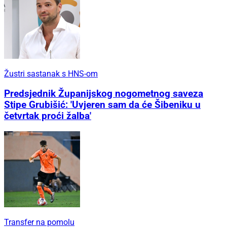
Žustri sastanak s HNS-om
Predsjednik Županijskog nogometnog saveza
Stipe Grubišić: 'Uvjeren sam da će Šibeniku u
četvrtak proći žalba'
Transfer na pomolu