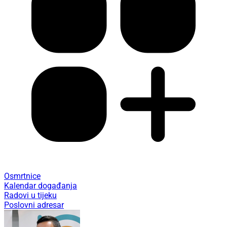
Osmrtnice
Kalendar događanja
Radovi u tijeku
Poslovni adresar