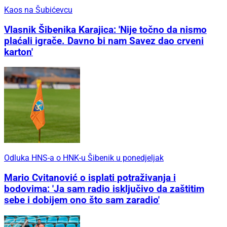
Kaos na Šubićevcu
Vlasnik Šibenika Karajica: 'Nije točno da nismo
plaćali igrače. Davno bi nam Savez dao crveni
karton'
Odluka HNS-a o HNK-u Šibenik u ponedjeljak
Mario Cvitanović o isplati potraživanja i
bodovima: 'Ja sam radio isključivo da zaštitim
sebe i dobijem ono što sam zaradio'