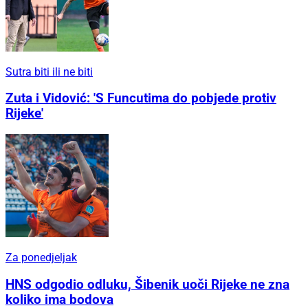
Sutra biti ili ne biti
Zuta i Vidović: 'S Funcutima do pobjede protiv
Rijeke'
Za ponedjeljak
HNS odgodio odluku, Šibenik uoči Rijeke ne zna
koliko ima bodova