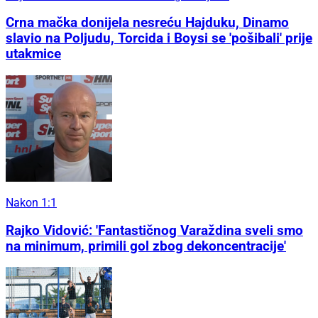
Crna mačka donijela nesreću Hajduku, Dinamo
slavio na Poljudu, Torcida i Boysi se 'pošibali' prije
utakmice
Nakon 1:1
Rajko Vidović: 'Fantastičnog Varaždina sveli smo
na minimum, primili gol zbog dekoncentracije'