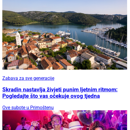
Zabava za sve generacije
Skradin nastavlja živjeti punim ljetnim ritmom:
Pogledajte što vas očekuje ovog tjedna
Ove subote u Primoštenu