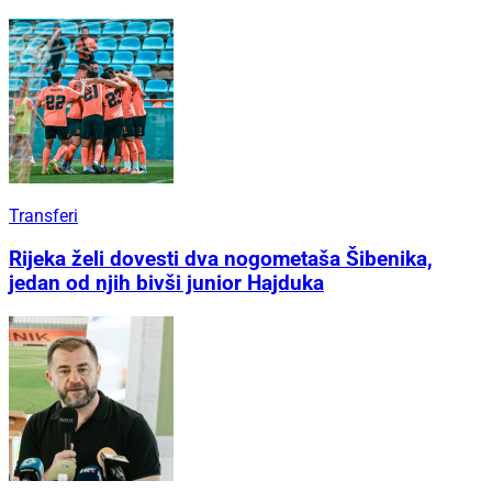
Transferi
Rijeka želi dovesti dva nogometaša Šibenika,
jedan od njih bivši junior Hajduka