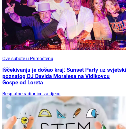
Ove subote u Primoštenu
Iščekivanju je došao kraj: Sunset Party uz svjetski
poznatog DJ Davida Moralesa na Vidikovcu
Gospe od Loreta
Besplatne radionice za djecu