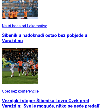
Na tri boda od Lokomotive
Šibenik u nadoknadi ostao bez pobjede u
Varaždinu
Opet bez konferencije
Veznjak i stoper Šibenika Lovro Cvek pred
Varaždin: 'Sve je moguće, nitko se neće predati'