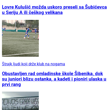
Lovre Kulušić možda uskoro preseli sa Šubićevca
u Seriju A ili češkog velikana
Štrajk ljudi koji drže klub na nogama
Obustavljen rad omladinske škole Šibenika, dok
su juniori blizu ostanka, a kadeti i pioniri ulaska u
prvi rang