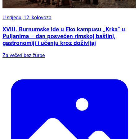
U srijedu, 12. kolovoza
XVIII. Burnumske ide u Eko kampusu „Krka“ u
Puljanima – dan posvećen rimskoj baštini,
gastronomiji i učenju kroz doživljaj
Za večeri bez žurbe