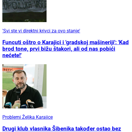
'Svi ste vi direktni krivci za ovo stanje'
Funcuti oštro o Karajici i 'gradskoj mašineriji': 'Kad
brod tone, prvi bižu štakori, ali od nas pobići
nećete!'
Problemi Željka Karajice
Drugi klub vlasnika Šibenika također ostao bez