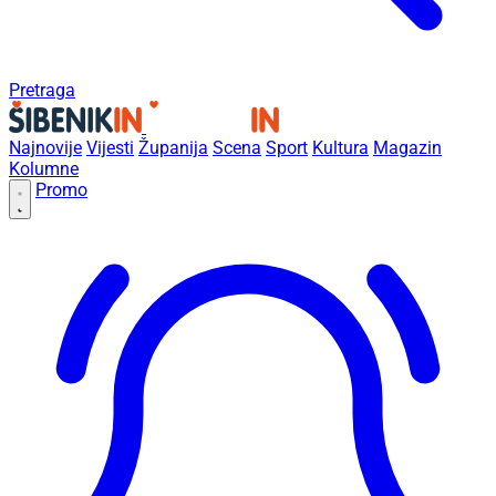
Pretraga
Najnovije
Vijesti
Županija
Scena
Sport
Kultura
Magazin
Kolumne
Promo