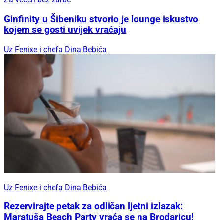
Ginfinity u Šibeniku stvorio je lounge iskustvo
kojem se gosti uvijek vraćaju
Uz Fenixe i chefa Dina Bebića
Uz Fenixe i chefa Dina Bebića
Rezervirajte petak za odličan ljetni izlazak:
Maratuša Beach Party vraća se na Brodaricu!