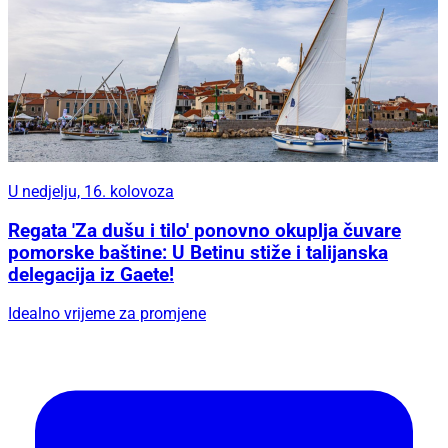
U nedjelju, 16. kolovoza
Regata 'Za dušu i tilo' ponovno okuplja čuvare
pomorske baštine: U Betinu stiže i talijanska
delegacija iz Gaete!
Idealno vrijeme za promjene