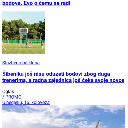
bodova. Evo o čemu se radi
Službeno od kluba
Šibeniku još nisu oduzeti bodovi zbog duga
trenerima, a radna zajednica još čeka svoje novce
Oglas
/ PROMO
U nedjelju, 16. kolovoza