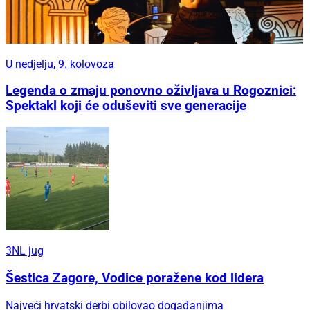
U nedjelju, 9. kolovoza
Legenda o zmaju ponovno oživljava u Rogoznici:
Spektakl koji će oduševiti sve generacije
3NL jug
Šestica Zagore, Vodice poražene kod lidera
Najveći hrvatski derbi obilovao događanjima