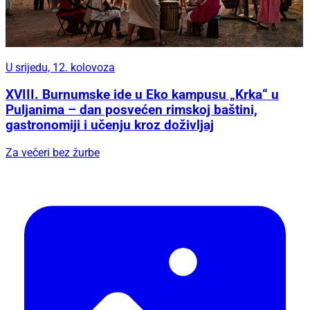
U srijedu, 12. kolovoza
XVIII. Burnumske ide u Eko kampusu „Krka“ u
Puljanima – dan posvećen rimskoj baštini,
gastronomiji i učenju kroz doživljaj
Za večeri bez žurbe