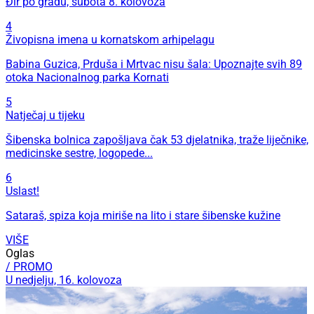
Đir po gradu, subota 8. kolovoza
4
Živopisna imena u kornatskom arhipelagu
Babina Guzica, Prduša i Mrtvac nisu šala: Upoznajte svih 89
otoka Nacionalnog parka Kornati
5
Natječaj u tijeku
Šibenska bolnica zapošljava čak 53 djelatnika, traže liječnike,
medicinske sestre, logopede...
6
Uslast!
Sataraš, spiza koja miriše na lito i stare šibenske kužine
VIŠE
Oglas
/ PROMO
U nedjelju, 16. kolovoza