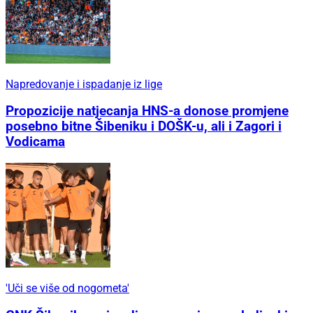
Napredovanje i ispadanje iz lige
Propozicije natjecanja HNS-a donose promjene
posebno bitne Šibeniku i DOŠK-u, ali i Zagori i
Vodicama
'Uči se više od nogometa'