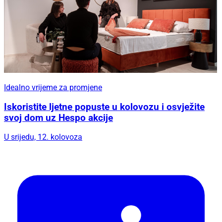
Idealno vrijeme za promjene
Iskoristite ljetne popuste u kolovozu i osvježite
svoj dom uz Hespo akcije
U srijedu, 12. kolovoza