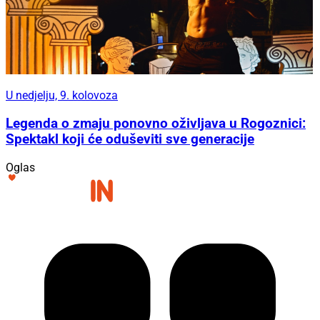
U nedjelju, 9. kolovoza
Legenda o zmaju ponovno oživljava u Rogoznici:
Spektakl koji će oduševiti sve generacije
Oglas