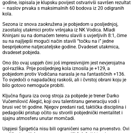
godine, ispisala je klupsku povijest ostvarivši savršen rezultat
– naslov prvaka s maksimalnih 60 bodova iz 20 odigranih
kola.
Sezona iz snova zaokružena je pobjedom u posljednjoj,
zaostaloj utakmici protiv vršnjaka iz NK Vodica. Mladi
Kninjani su na domaćem terenu slavili s uvjerljivih 8:1, čime
su na najljepši mogući način stavili “točku na i” jedne
besprijekorne natjecateljske godine. Dvadeset utakmica,
dvadeset pobjeda.
Ono što ovaj uspjeh čini još impresivnijim jest nevjerojatna
gol-razlika. Prije posljednjeg kola iznosila je +129, a
pobjedom protiv Vodičana narasla je na fantastičnih +136.
To svjedoči o napadačkoj raskoši, ali i čvrstoj obrani koju je
bilo gotovo nemoguće probiti.
Ključna figura iza ovog stroja za pobjede je trener Darko
Vučemilović Alegić, koji ovu talentiranu generaciju vodi i
brusi već tri godine. Njegov predani rad, taktička disciplina i
pedagoški pristup očito su stvorili pobjednički mentalitet i
sjajnu atmosferu unutar momčadi.
Uspjesi Špigetića nisu bili ograničeni samo na prvenstvo. Ovi