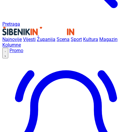
Pretraga
Najnovije
Vijesti
Županija
Scena
Sport
Kultura
Magazin
Kolumne
Promo