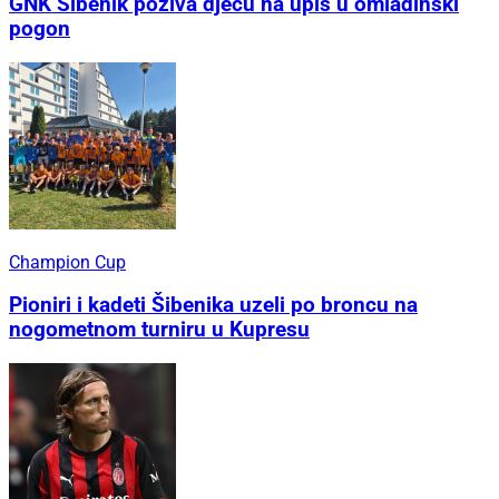
GNK Šibenik poziva djecu na upis u omladinski
pogon
Champion Cup
Pioniri i kadeti Šibenika uzeli po broncu na
nogometnom turniru u Kupresu