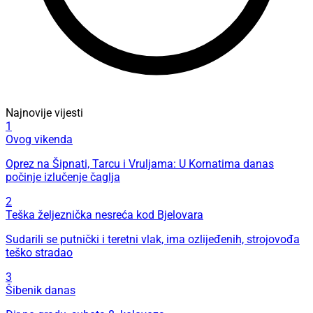
Najnovije vijesti
1
Ovog vikenda
Oprez na Šipnati, Tarcu i Vruljama: U Kornatima danas
počinje izlučenje čaglja
2
Teška željeznička nesreća kod Bjelovara
Sudarili se putnički i teretni vlak, ima ozlijeđenih, strojovođa
teško stradao
3
Šibenik danas