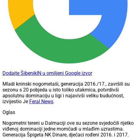
Dodajte ŠibenikIN u omiljeni Google izvor
Mladi kninski nogometaši, generacija 2016./17., završili su
sezonu s 20 pobjeda u isto toliko utakmica, potvrdivši
apsolutnu dominaciju u ligi i najavivši veliku budućnost,
izvijestio Je
Feral News
.
Oglas
Nogometni tereni u Dalmaciji ove su sezone svjedočili rijetko
viđenoj dominaciji jedne momčadi u mlađim uzrastima.
Generacija Špigeta NK Dinare, dječaci rođeni 2016. i 2017.