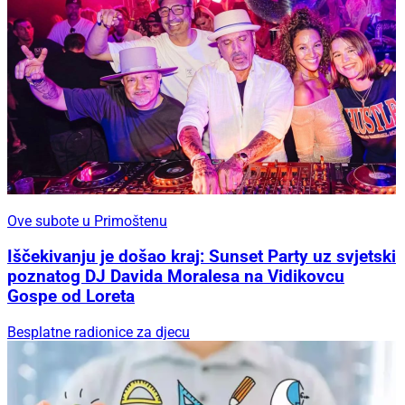
Ove subote u Primoštenu
Iščekivanju je došao kraj: Sunset Party uz svjetski
poznatog DJ Davida Moralesa na Vidikovcu
Gospe od Loreta
Besplatne radionice za djecu