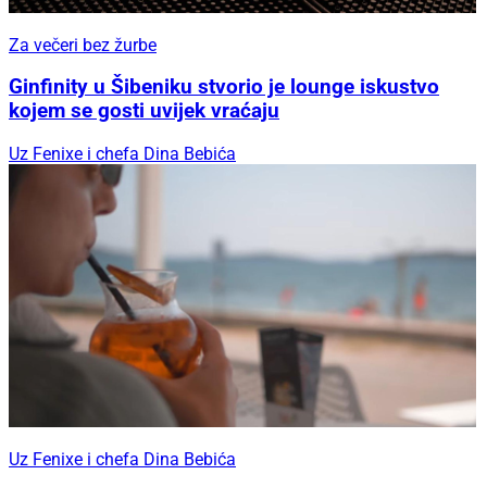
Za večeri bez žurbe
Ginfinity u Šibeniku stvorio je lounge iskustvo
kojem se gosti uvijek vraćaju
Uz Fenixe i chefa Dina Bebića
Uz Fenixe i chefa Dina Bebića