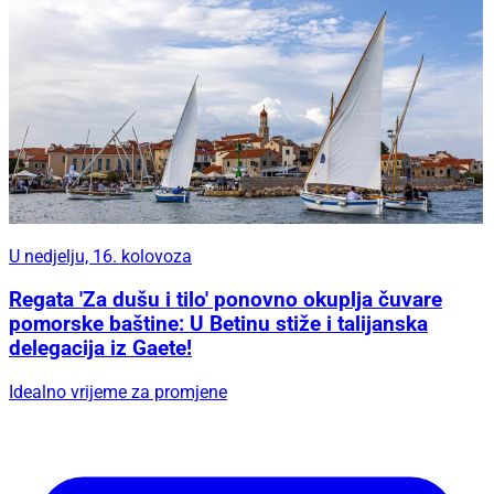
U nedjelju, 16. kolovoza
Regata 'Za dušu i tilo' ponovno okuplja čuvare
pomorske baštine: U Betinu stiže i talijanska
delegacija iz Gaete!
Idealno vrijeme za promjene