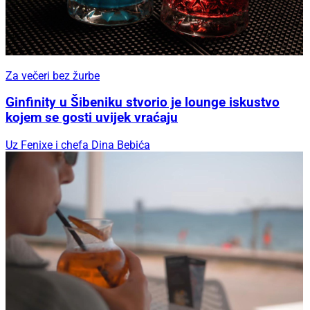
Za večeri bez žurbe
Ginfinity u Šibeniku stvorio je lounge iskustvo
kojem se gosti uvijek vraćaju
Uz Fenixe i chefa Dina Bebića