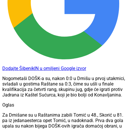
Dodajte ŠibenikIN u omiljeni Google izvor
Nogometaši DOŠK-a su, nakon 0:0 u Drnišu u prvoj utakmici,
svladali u gostima Raštane sa 0:3, čime su ušli u finale
kvalifikacija za četvrti rang, skupinu jug, gdje će igrati protiv
Jadrana iz Kaštel Sućurca, koji je bio bolji od Konavljanina.
Oglas
Za Drnišane su u Raštanima zabili Tomić u 48., Skorić u 81.
pa iz jedanaesterca opet Tomić, u nadoknadi. Prva dva gola
upala su nakon bijega DOŠK-ovih igrača domaćoj obrani, u