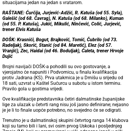
situacijama jedan na jedan s vratarom.
RAŠTANE: Ćurčija, Jurjević-Adžić, R. Katuša (od 55. Syla),
Galešić (od 68. Čavrag), N. Katuša (od 68. Milanko), Kuman
(od 55. P. Katuša), Jukić, Mikulić, Ninčević, Colić, Jurjević,
trener Elvis Katuša
DOŠK: Krasnići, Bogut, Brajković, Tomić, Čubrilo (od 73.
Radeljak), Skorić, Stanić (od 84. Maretić), Elez (od 57.
Vranjić), Zec, Haidai (od 46. Boduljak), Ćaleta, trener Hrvoje
Dujić
Brojni navijači DOŠK-a pohodili su ovo gostovanje, a
vjerojatno će napuniti i Podvornicu, u finalu kvalifikacija
protiv Jadrana (KS). Prva utakmica je u Drnišu u srijedu od
18 sati, uzvrat u Kaštel Sućurcu u subotu u istom terminu.
Pravilo gola u gostima vrijedi.
Ove kvalifikacije predstavnika četiri dalmatinske županijske
lige za ulazak u četvrti rang nisu još jasno definirane; nejasno
je je li to finale uopće potrebno, no svejedno će se odigrati.
Trenutno je u dalmatinskoj skupini četvrtog ranga 14 klubova
koji su tamo bili i lani, svi osim prvog Uskoka i posljednjeg