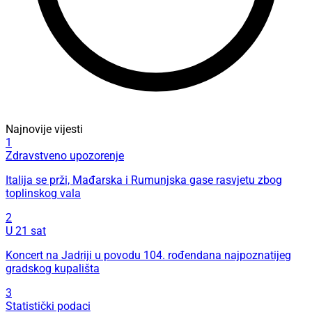
Najnovije vijesti
1
Zdravstveno upozorenje
Italija se prži, Mađarska i Rumunjska gase rasvjetu zbog
toplinskog vala
2
U 21 sat
Koncert na Jadriji u povodu 104. rođendana najpoznatijeg
gradskog kupališta
3
Statistički podaci