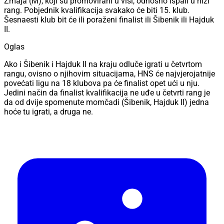
Zmaja (M), koji su promovirani u viši, odnosno ispali u niži
rang. Pobjednik kvalifikacija svakako će biti 15. klub.
Šesnaesti klub bit će ili poraženi finalist ili Šibenik ili Hajduk
II.
Oglas
Ako i Šibenik i Hajduk II na kraju odluče igrati u četvrtom
rangu, ovisno o njihovim situacijama, HNS će najvjerojatnije
povećati ligu na 18 klubova pa će finalist opet ući u nju.
Jedini način da finalist kvalifikacija ne uđe u četvrti rang je
da od dvije spomenute momčadi (Šibenik, Hajduk II) jedna
hoće tu igrati, a druga ne.