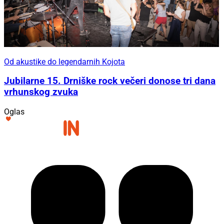
Od akustike do legendarnih Kojota
Jubilarne 15. Drniške rock večeri donose tri dana
vrhunskog zvuka
Oglas