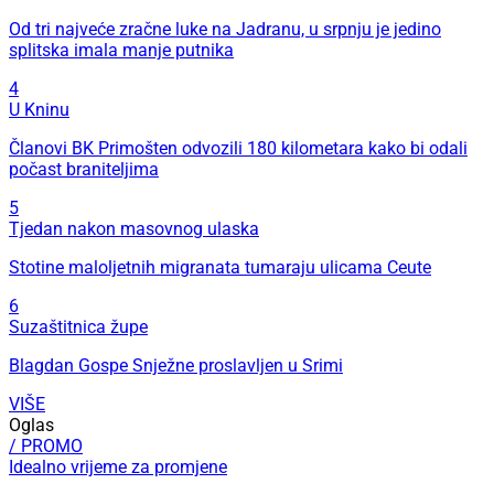
Od tri najveće zračne luke na Jadranu, u srpnju je jedino
splitska imala manje putnika
4
U Kninu
Članovi BK Primošten odvozili 180 kilometara kako bi odali
počast braniteljima
5
Tjedan nakon masovnog ulaska
Stotine maloljetnih migranata tumaraju ulicama Ceute
6
Suzaštitnica župe
Blagdan Gospe Snježne proslavljen u Srimi
VIŠE
Oglas
/ PROMO
Idealno vrijeme za promjene