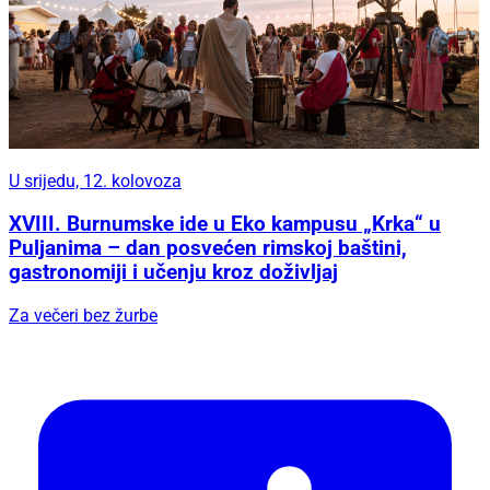
U srijedu, 12. kolovoza
XVIII. Burnumske ide u Eko kampusu „Krka“ u
Puljanima – dan posvećen rimskoj baštini,
gastronomiji i učenju kroz doživljaj
Za večeri bez žurbe