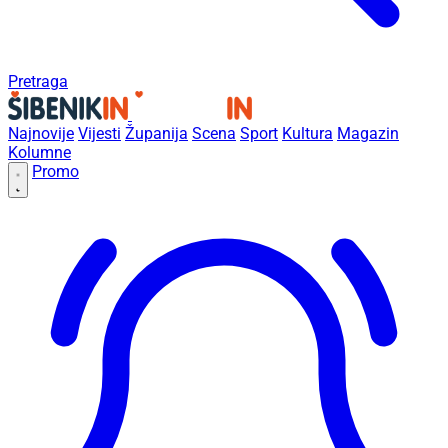
Pretraga
Najnovije
Vijesti
Županija
Scena
Sport
Kultura
Magazin
Kolumne
Promo