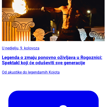
U nedjelju, 9. kolovoza
Legenda o zmaju ponovno oživljava u Rogoznici:
Spektakl koji će oduševiti sve generacije
Od akustike do legendarnih Kojota