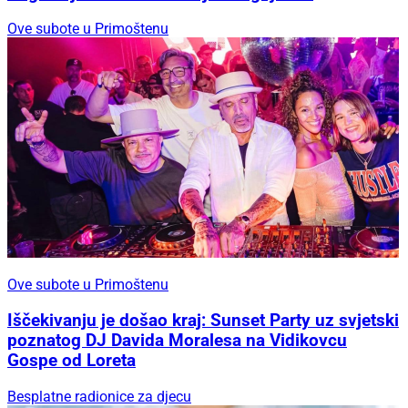
Ove subote u Primoštenu
Ove subote u Primoštenu
Iščekivanju je došao kraj: Sunset Party uz svjetski
poznatog DJ Davida Moralesa na Vidikovcu
Gospe od Loreta
Besplatne radionice za djecu