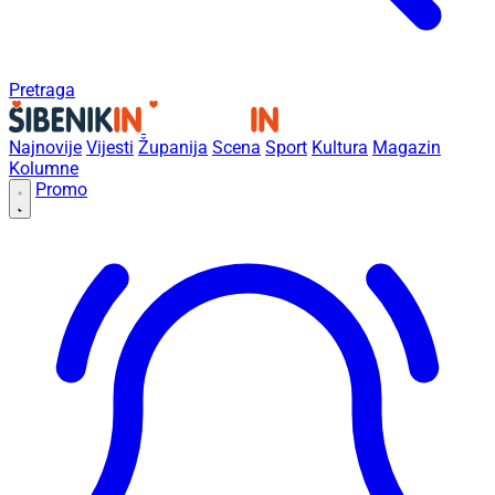
Pretraga
Najnovije
Vijesti
Županija
Scena
Sport
Kultura
Magazin
Kolumne
Promo