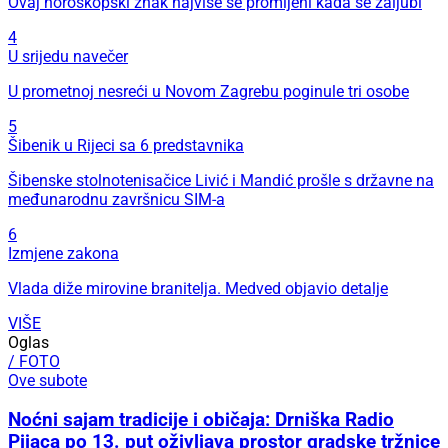
Ovaj horoskopski znak najviše se promijeni kada se zaljubi
4
U srijedu navečer
U prometnoj nesreći u Novom Zagrebu poginule tri osobe
5
Šibenik u Rijeci sa 6 predstavnika
Šibenske stolnotenisačice Livić i Mandić prošle s državne na
međunarodnu završnicu SIM-a
6
Izmjene zakona
Vlada diže mirovine branitelja. Medved objavio detalje
VIŠE
Oglas
/ FOTO
Ove subote
Noćni sajam tradicije i običaja: Drniška Radio
Pijaca po 13. put oživljava prostor gradske tržnice