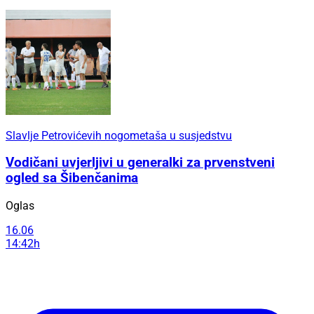
Slavlje Petrovićevih nogometaša u susjedstvu
Vodičani uvjerljivi u generalki za prvenstveni
ogled sa Šibenčanima
Oglas
16.06
14:42h