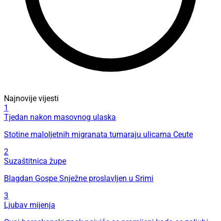
Najnovije vijesti
1
Tjedan nakon masovnog ulaska
Stotine maloljetnih migranata tumaraju ulicama Ceute
2
Suzaštitnica župe
Blagdan Gospe Snježne proslavljen u Srimi
3
Ljubav mijenja