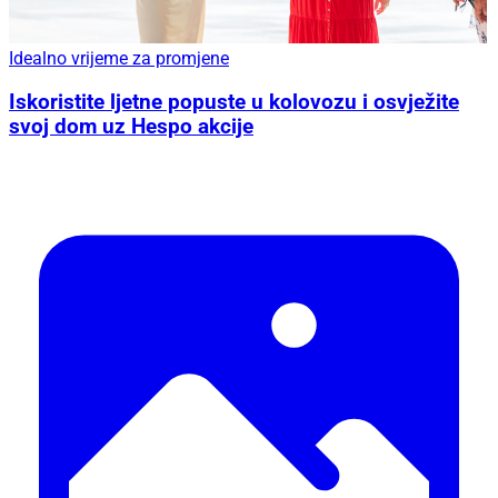
Idealno vrijeme za promjene
Iskoristite ljetne popuste u kolovozu i osvježite
svoj dom uz Hespo akcije