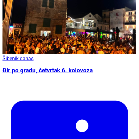
Šibenik danas
Đir po gradu, četvrtak 6. kolovoza