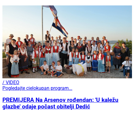
/ VIDEO
Pogledajte cjelokupan program...
PREMIJERA Na Arsenov rođendan: 'U kaležu
glazbe' odaje počast obitelji Dedić