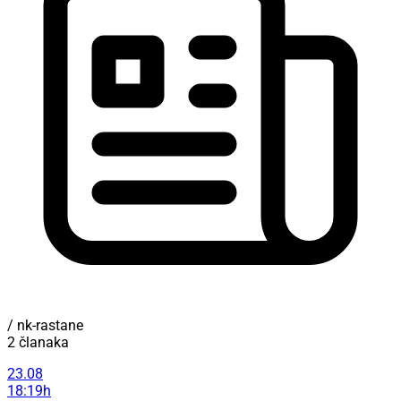
/ nk-rastane
2 članaka
23.08
18:19h