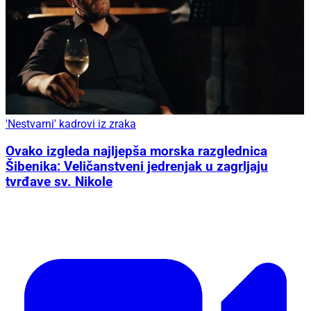
'Nestvarni' kadrovi iz zraka
Ovako izgleda najljepša morska razglednica
Šibenika: Veličanstveni jedrenjak u zagrljaju
tvrđave sv. Nikole