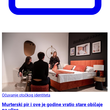
Očuvanje otočkog identiteta
Murterski pir i ove je godine vratio stare običaje