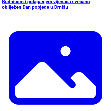
Budnicom i polaganjem vijenaca svečano
obilježen Dan pobjede u Drnišu