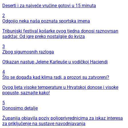
Deserti i za najveće vrućine gotovi u 15 minuta
2
Odgojio neka naša poznata sportska imena
Tribunjski festival košarke ovog tjedna donosi raznovrsan
sadržaj: Od igre preko nostalgije do kviza
3
Zbog sigurnosnih razloga
Otkazan nastup Jelene Karleuše u vodičkoj Haciendi
4
Što se događa kad klima radi, a prozori su zatvoreni?
Ovog ljeta visoke temperature u Hrvatskoj donose i visoke
popuste, saznajte kako!
5
Donosimo detalje
Županija objavila poziv poljoprivrednicima za iskaz interesa
za priključenje na sustave navodnjavanja