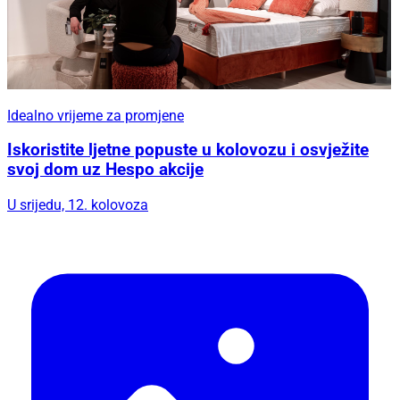
Idealno vrijeme za promjene
Iskoristite ljetne popuste u kolovozu i osvježite
svoj dom uz Hespo akcije
U srijedu, 12. kolovoza