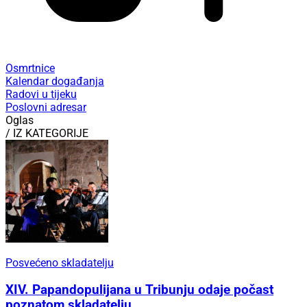
Osmrtnice
Kalendar događanja
Radovi u tijeku
Poslovni adresar
Oglas
/ IZ KATEGORIJE
Posvećeno skladatelju
XIV. Papandopulijana u Tribunju odaje počast
poznatom skladatelju