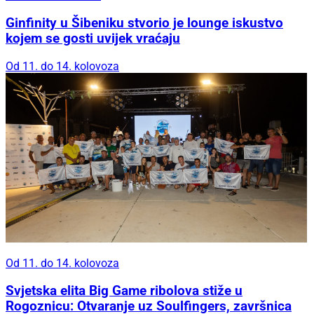
Ginfinity u Šibeniku stvorio je lounge iskustvo
kojem se gosti uvijek vraćaju
Od 11. do 14. kolovoza
Od 11. do 14. kolovoza
Svjetska elita Big Game ribolova stiže u
Rogoznicu: Otvaranje uz Soulfingers, završnica