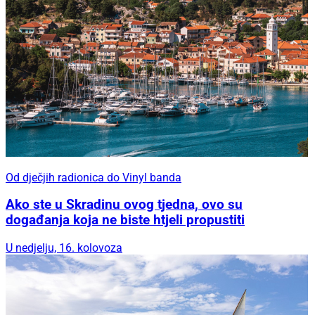
Od dječjih radionica do Vinyl banda
Ako ste u Skradinu ovog tjedna, ovo su
događanja koja ne biste htjeli propustiti
U nedjelju, 16. kolovoza