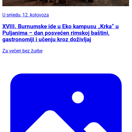
U srijedu, 12. kolovoza
XVIII. Burnumske ide u Eko kampusu „Krka“ u
Puljanima – dan posvećen rimskoj baštini,
gastronomiji i učenju kroz doživljaj
Za večeri bez žurbe