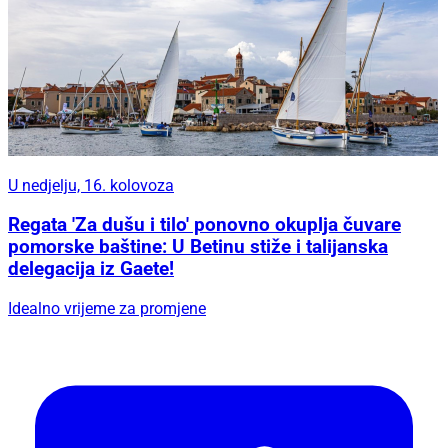
U nedjelju, 16. kolovoza
Regata 'Za dušu i tilo' ponovno okuplja čuvare
pomorske baštine: U Betinu stiže i talijanska
delegacija iz Gaete!
Idealno vrijeme za promjene