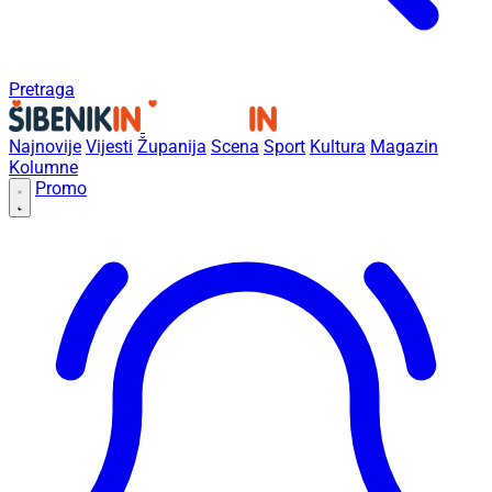
Pretraga
Najnovije
Vijesti
Županija
Scena
Sport
Kultura
Magazin
Kolumne
Promo