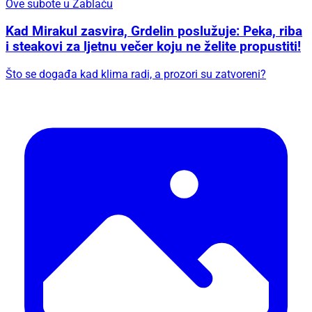
Ove subote u Zablaću
Kad Mirakul zasvira, Grdelin poslužuje: Peka, riba
i steakovi za ljetnu večer koju ne želite propustiti!
Što se događa kad klima radi, a prozori su zatvoreni?