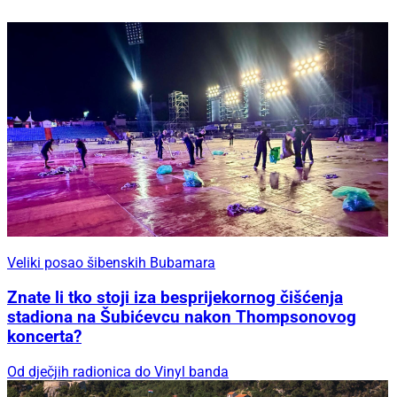
Veliki posao šibenskih Bubamara
Znate li tko stoji iza besprijekornog čišćenja
stadiona na Šubićevcu nakon Thompsonovog
koncerta?
Od dječjih radionica do Vinyl banda