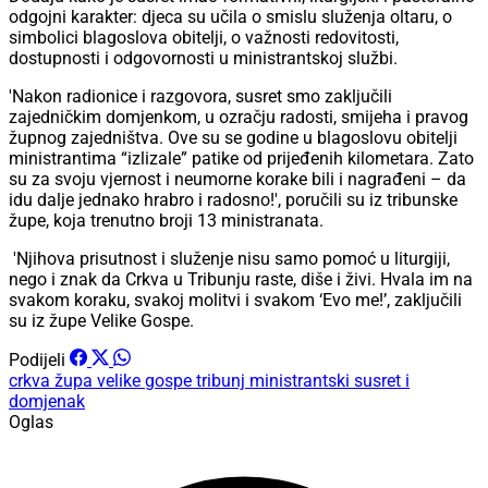
odgojni karakter: djeca su učila o smislu služenja oltaru, o
simbolici blagoslova obitelji, o važnosti redovitosti,
dostupnosti i odgovornosti u ministrantskoj službi.
'Nakon radionice i razgovora, susret smo zaključili
zajedničkim domjenkom, u ozračju radosti, smijeha i pravog
župnog zajedništva. Ove su se godine u blagoslovu obitelji
ministrantima “izlizale” patike od prijeđenih kilometara. Zato
su za svoju vjernost i neumorne korake bili i nagrađeni – da
idu dalje jednako hrabro i radosno!', poručili su iz tribunske
župe, koja trenutno broji 13 ministranata.
'Njihova prisutnost i služenje nisu samo pomoć u liturgiji,
nego i znak da Crkva u Tribunju raste, diše i živi. Hvala im na
svakom koraku, svakoj molitvi i svakom ‘Evo me!’, zaključili
su iz župe Velike Gospe.
Podijeli
crkva
župa velike gospe tribunj
ministrantski susret i
domjenak
Oglas