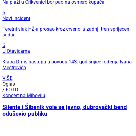
Na plaži u Crikvenici bor pao na osmero kupača
5
Novi incident
Teretni vlak HŽ-a prošao kroz crveno, u zadnji tren spriječen
sudar
6
U Otavicama
Klapa Drniš nastupa u povodu 143. godišnjice rođenja Ivana
Meštrovića
VIŠE
Oglas
/ FOTO
Koncert na Mihovilu
Silente i Šibenik vole se javno, dubrovački bend
oduševio publiku