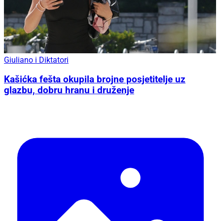
Giuliano i Diktatori
Kašićka fešta okupila brojne posjetitelje uz
glazbu, dobru hranu i druženje