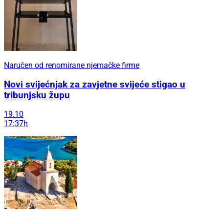
Naručen od renomirane njemačke firme
Novi svijećnjak za zavjetne svijeće stigao u
tribunjsku župu
19.10
17:37h