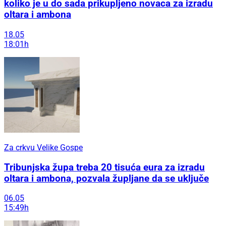
koliko je u do sada prikupljeno novaca za izradu
oltara i ambona
18.05
18:01h
Za crkvu Velike Gospe
Tribunjska župa treba 20 tisuća eura za izradu
oltara i ambona, pozvala župljane da se uključe
06.05
15:49h