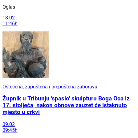
Oglas
18.02
11:46h
Oštećena, zapuštena i prepuštena zaboravu
Župnik u Tribunju 'spasio' skulpturu Boga Oca iz
17. stoljeća, nakon obnove zauzet će istaknuto
mjesto u crkvi
09.02
09:45h