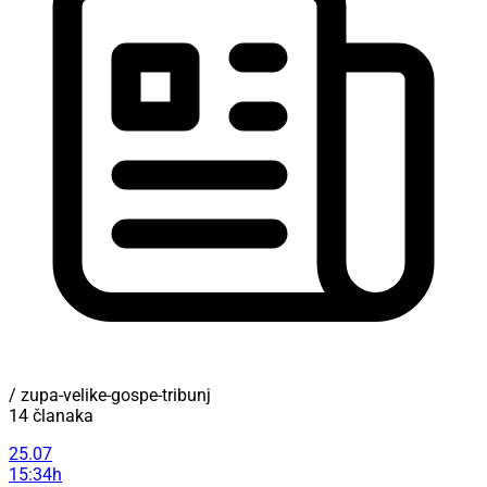
/ zupa-velike-gospe-tribunj
14 članaka
25.07
15:34h