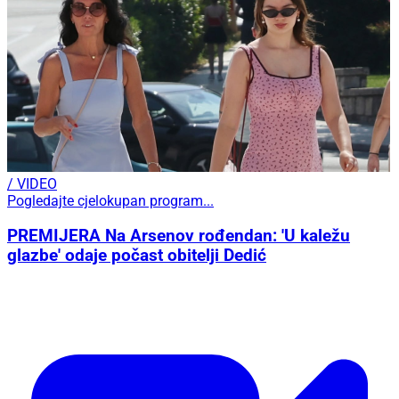
/ VIDEO
Pogledajte cjelokupan program...
PREMIJERA Na Arsenov rođendan: 'U kaležu
glazbe' odaje počast obitelji Dedić