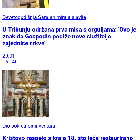
Devetogodišnja Sara animirala slavlje
U Tribunju održana prva misa s orguljama: ‘Ovo je
znak da Gospodin podiže nove služitelje
zajednice crkve’
20.01
16:14h
Dio pokretnog inventara
Kristovo raspelo s kraja 18. stoljeća restaurirano