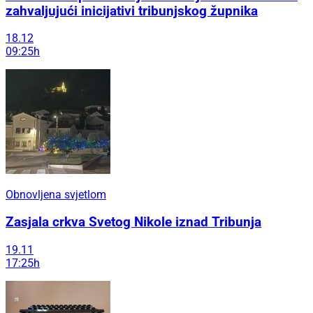
zahvaljujući inicijativi tribunjskog župnika
18.12
09:25h
Obnovljena svjetlom
Zasjala crkva Svetog Nikole iznad Tribunja
19.11
17:25h