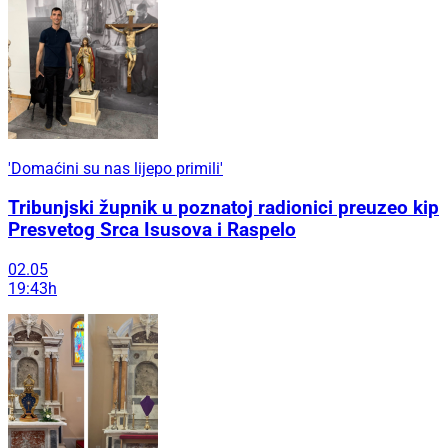
'Domaćini su nas lijepo primili'
Tribunjski župnik u poznatoj radionici preuzeo kip
Presvetog Srca Isusova i Raspelo
02.05
19:43h