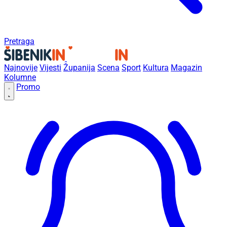
Pretraga
Najnovije
Vijesti
Županija
Scena
Sport
Kultura
Magazin
Kolumne
Promo