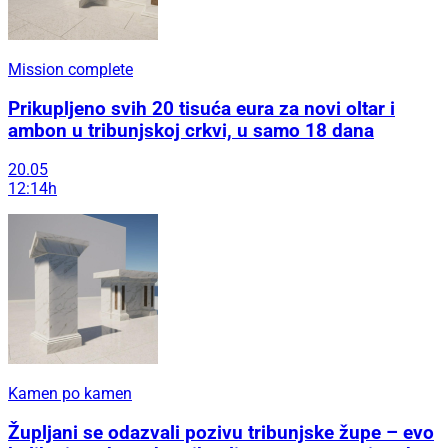
Mission complete
Prikupljeno svih 20 tisuća eura za novi oltar i
ambon u tribunjskoj crkvi, u samo 18 dana
20.05
12:14h
Kamen po kamen
Župljani se odazvali pozivu tribunjske župe – evo