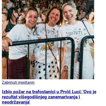
Zabrinuti mještanin
Izbio požar na trafostanici u Prvić Luci: 'Ovo je
rezultat višegodišnjeg zanemarivanja i
neodržavanja'