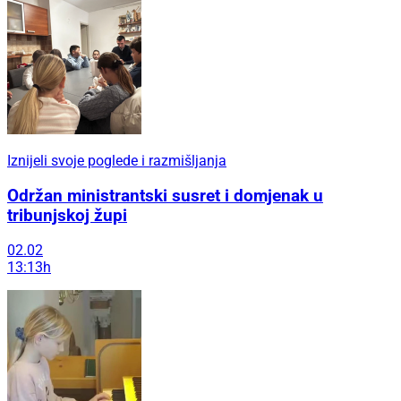
Iznijeli svoje poglede i razmišljanja
Održan ministrantski susret i domjenak u
tribunjskoj župi
02.02
13:13h