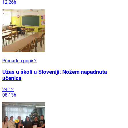
12:26h
Pronađen popis?
Užas u školi u Sloveniji: Nožem napadnuta
učenica
24.12
08:13h