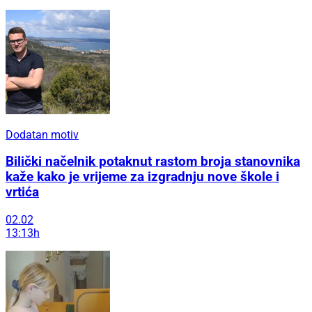
Dodatan motiv
Bilički načelnik potaknut rastom broja stanovnika
kaže kako je vrijeme za izgradnju nove škole i
vrtića
02.02
13:13h