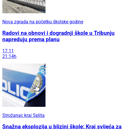
Nova zgrada na početku školske godine
Radovi na obnovi i dogradnji škole u Tribunju
napreduju prema planu
17.11
21:14h
Strožanac kraj Splita
Snažna eksplozija u blizini škole: Kraj svijeća za