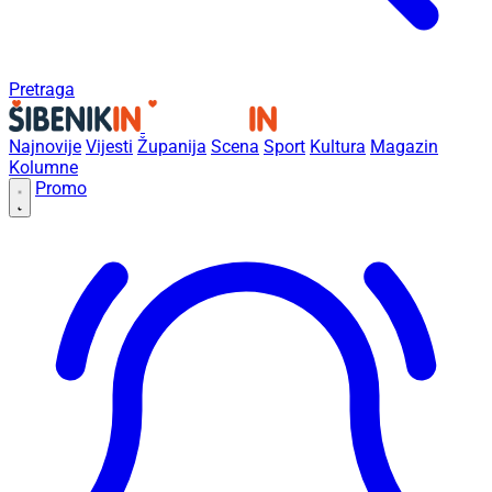
Pretraga
Najnovije
Vijesti
Županija
Scena
Sport
Kultura
Magazin
Kolumne
Promo