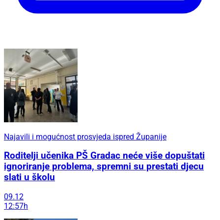
Najavili i mogućnost prosvjeda ispred Županije
Roditelji učenika PŠ Gradac neće više dopuštati
ignoriranje problema, spremni su prestati djecu
slati u školu
09.12
12:57h