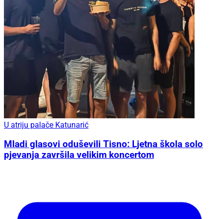
U atriju palače Katunarić
Mladi glasovi oduševili Tisno: Ljetna škola solo
pjevanja završila velikim koncertom