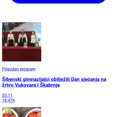
Prigodan program
Šibenski gimnazijalci obilježili Dan sjećanja na
žrtvu Vukovara i Škabrnje
05.11
18:47h