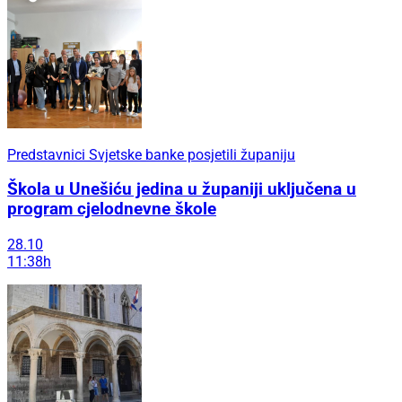
Predstavnici Svjetske banke posjetili županiju
Škola u Unešiću jedina u županiji uključena u
program cjelodnevne škole
28.10
11:38h