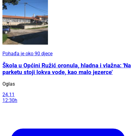
Pohađa je oko 90 djece
Škola u Općini Ružić oronula, hladna i vlažna: 'Na
parketu stoji lokva vode, kao malo jezerce'
Oglas
24.11
12:30h