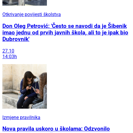
Otkrivanje povijesti školstva
Don Oleg Petrović: 'Često se navodi da je Šibenik
imao jednu od prvih javnih škola, ali to je ipak bio
Dubrovnik'
27.10
14:03h
Izmjene pravilnika
Nova pravila uskoro u školama: Odzvonilo