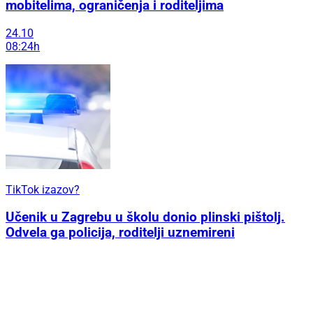
mobitelima, ograničenja i roditeljima
24.10
08:24h
TikTok izazov?
Učenik u Zagrebu u školu donio plinski pištolj.
Odvela ga policija, roditelji uznemireni