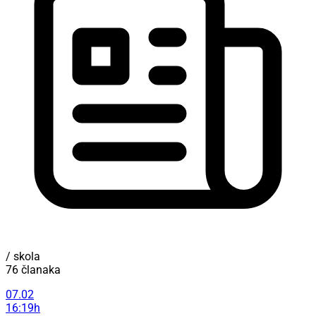
/ skola
76 članaka
07.02
16:19h