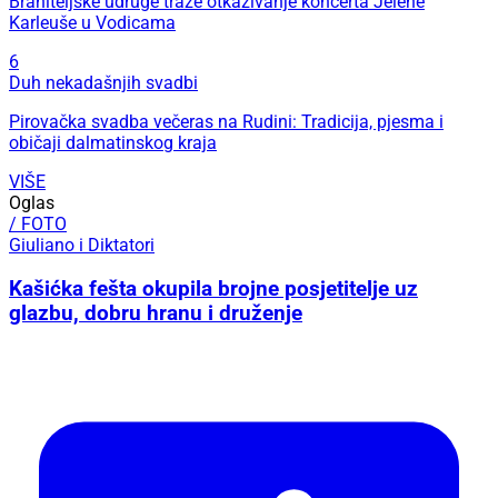
Braniteljske udruge traže otkazivanje koncerta Jelene
Karleuše u Vodicama
6
Duh nekadašnjih svadbi
Pirovačka svadba večeras na Rudini: Tradicija, pjesma i
običaji dalmatinskog kraja
VIŠE
Oglas
/ FOTO
Giuliano i Diktatori
Kašićka fešta okupila brojne posjetitelje uz
glazbu, dobru hranu i druženje