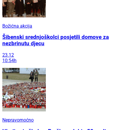
Božićna akcija
Šibenski srednjoškolci posjetili domove za
nezbrinutu djecu
23.12
10:54h
Nepravomoćno