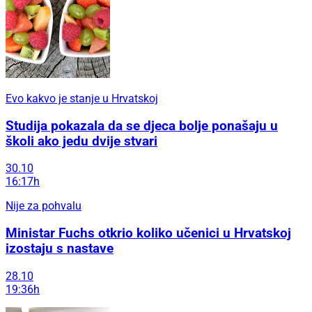
Evo kakvo je stanje u Hrvatskoj
Studija pokazala da se djeca bolje ponašaju u
školi ako jedu dvije stvari
30.10
16:17h
Nije za pohvalu
Ministar Fuchs otkrio koliko učenici u Hrvatskoj
izostaju s nastave
28.10
19:36h