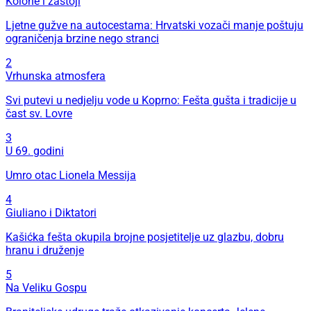
Kolone i zastoji
Ljetne gužve na autocestama: Hrvatski vozači manje poštuju
ograničenja brzine nego stranci
2
Vrhunska atmosfera
Svi putevi u nedjelju vode u Koprno: Fešta gušta i tradicije u
čast sv. Lovre
3
U 69. godini
Umro otac Lionela Messija
4
Giuliano i Diktatori
Kašićka fešta okupila brojne posjetitelje uz glazbu, dobru
hranu i druženje
5
Na Veliku Gospu