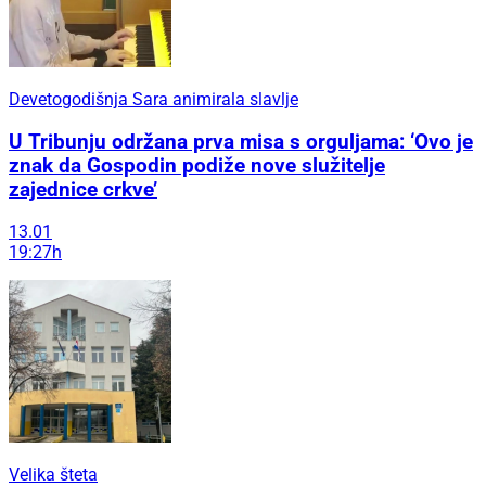
Devetogodišnja Sara animirala slavlje
U Tribunju održana prva misa s orguljama: ‘Ovo je
znak da Gospodin podiže nove služitelje
zajednice crkve’
13.01
19:27h
Velika šteta