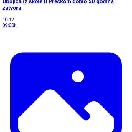
Ubojica iz škole u Prečkom dobio 50 godina
zatvora
10.12
09:00h