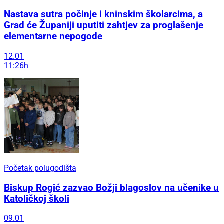
Nastava sutra počinje i kninskim školarcima, a
Grad će Županiji uputiti zahtjev za proglašenje
elementarne nepogode
12.01
11:26h
Početak polugodišta
Biskup Rogić zazvao Božji blagoslov na učenike u
Katoličkoj školi
09.01