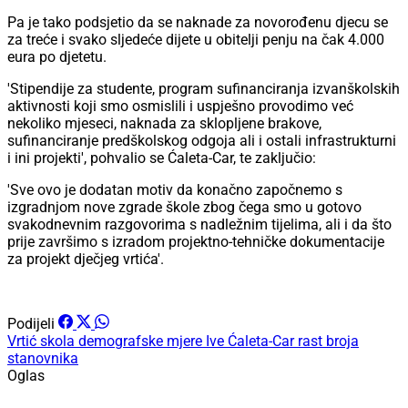
Pa je tako podsjetio da se naknade za novorođenu djecu se
za treće i svako sljedeće dijete u obitelji penju na čak 4.000
eura po djetetu.
'Stipendije za studente, program sufinanciranja izvanškolskih
aktivnosti koji smo osmislili i uspješno provodimo već
nekoliko mjeseci, naknada za sklopljene brakove,
sufinanciranje predškolskog odgoja ali i ostali infrastrukturni
i ini projekti', pohvalio se Ćaleta-Car, te zaključio:
'Sve ovo je dodatan motiv da konačno započnemo s
izgradnjom nove zgrade škole zbog čega smo u gotovo
svakodnevnim razgovorima s nadležnim tijelima, ali i da što
prije završimo s izradom projektno-tehničke dokumentacije
za projekt dječjeg vrtića'.
Podijeli
Vrtić
skola
demografske mjere
Ive Ćaleta-Car
rast broja
stanovnika
Oglas