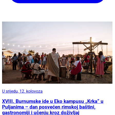
U srijedu, 12. kolovoza
XVIII. Burnumske ide u Eko kampusu „Krka“ u
Puljanima – dan posvećen rimskoj baštini,
gastronomiji i učenju kroz doživljaj