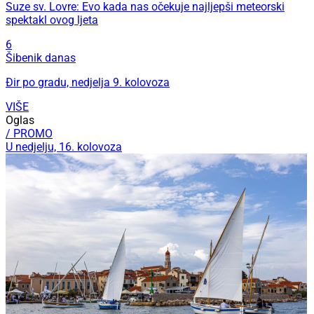
Suze sv. Lovre: Evo kada nas očekuje najljepši meteorski
spektakl ovog ljeta
6
Šibenik danas
Đir po gradu, nedjelja 9. kolovoza
VIŠE
Oglas
/ PROMO
U nedjelju, 16. kolovoza