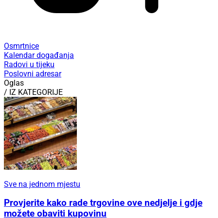
Osmrtnice
Kalendar događanja
Radovi u tijeku
Poslovni adresar
Oglas
/ IZ KATEGORIJE
Sve na jednom mjestu
Provjerite kako rade trgovine ove nedjelje i gdje
možete obaviti kupovinu