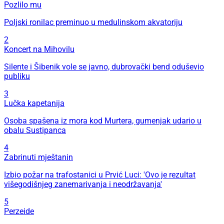
Pozlilo mu
Poljski ronilac preminuo u medulinskom akvatoriju
2
Koncert na Mihovilu
Silente i Šibenik vole se javno, dubrovački bend oduševio
publiku
3
Lučka kapetanija
Osoba spašena iz mora kod Murtera, gumenjak udario u
obalu Sustipanca
4
Zabrinuti mještanin
Izbio požar na trafostanici u Prvić Luci: 'Ovo je rezultat
višegodišnjeg zanemarivanja i neodržavanja'
5
Perzeide