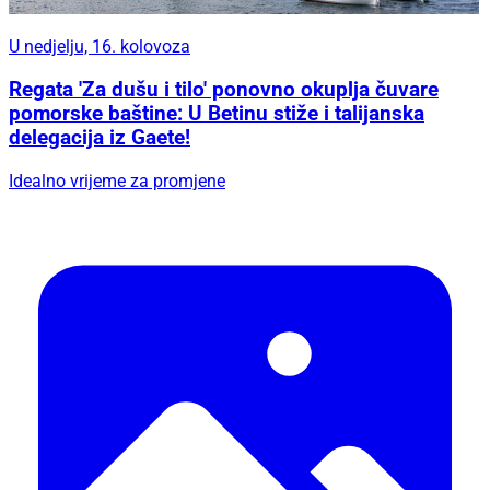
U nedjelju, 16. kolovoza
Regata 'Za dušu i tilo' ponovno okuplja čuvare
pomorske baštine: U Betinu stiže i talijanska
delegacija iz Gaete!
Idealno vrijeme za promjene