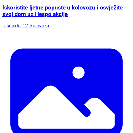
Iskoristite ljetne popuste u kolovozu i osvježite
svoj dom uz Hespo akcije
U srijedu, 12. kolovoza