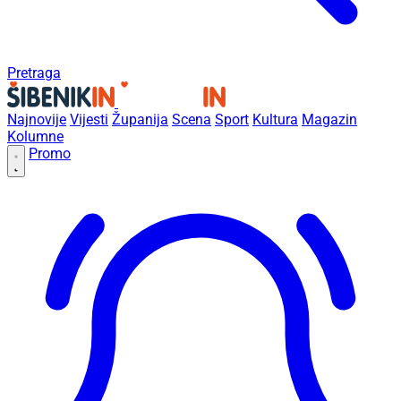
Pretraga
Najnovije
Vijesti
Županija
Scena
Sport
Kultura
Magazin
Kolumne
Promo