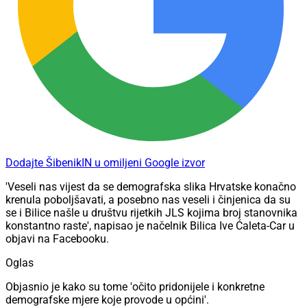
Dodajte ŠibenikIN u omiljeni Google izvor
'Veseli nas vijest da se demografska slika Hrvatske konačno
krenula poboljšavati, a posebno nas veseli i činjenica da su
se i Bilice našle u društvu rijetkih JLS kojima broj stanovnika
konstantno raste', napisao je načelnik Bilica Ive Ćaleta-Car u
objavi na Facebooku.
Oglas
Objasnio je kako su tome 'očito pridonijele i konkretne
demografske mjere koje provode u općini'.