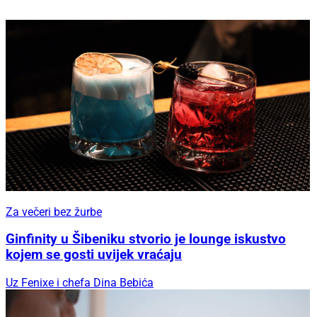
Za večeri bez žurbe
Ginfinity u Šibeniku stvorio je lounge iskustvo
kojem se gosti uvijek vraćaju
Uz Fenixe i chefa Dina Bebića