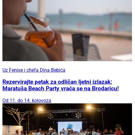
Uz Fenixe i chefa Dina Bebića
Rezervirajte petak za odličan ljetni izlazak:
Maratuša Beach Party vraća se na Brodaricu!
Od 11. do 14. kolovoza