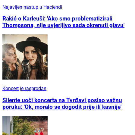
Najavljen nastup u Haciendi
Rakić o Karleuši: 'Ako smo problematizirali
Thompsona, nije uvjerljivo sada okrenuti glavu'
Koncert je rasprodan
Silente uoči koncerta na Tvrđavi poslao važnu
poruku: 'Ok, moralo se dogodit prije ili kasnije'