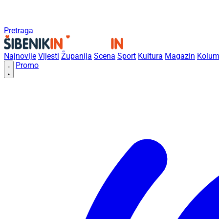
Pretraga
Najnovije
Vijesti
Županija
Scena
Sport
Kultura
Magazin
Kolum
Promo