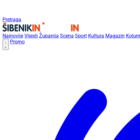
Pretraga
Najnovije
Vijesti
Županija
Scena
Sport
Kultura
Magazin
Kolum
Promo