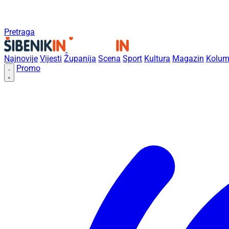
Pretraga
Najnovije
Vijesti
Županija
Scena
Sport
Kultura
Magazin
Kolum
Promo