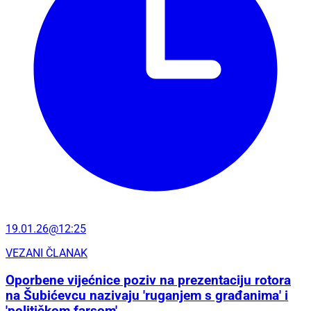
19.01.26@12:25
VEZANI ČLANAK
Oporbene vijećnice poziv na prezentaciju rotora
na Šubićevcu nazivaju 'ruganjem s građanima' i
'političkom farsom'