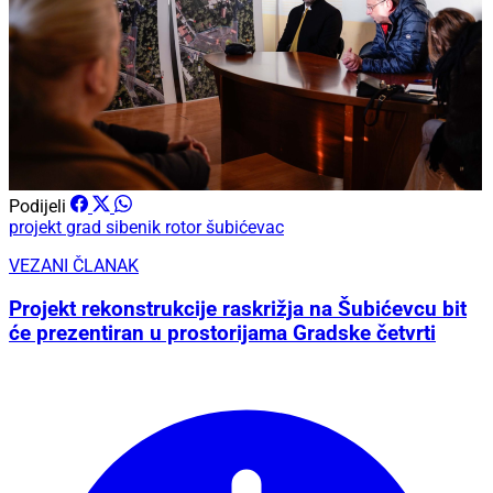
Podijeli
projekt
grad sibenik
rotor šubićevac
VEZANI ČLANAK
Projekt rekonstrukcije raskrižja na Šubićevcu bit
će prezentiran u prostorijama Gradske četvrti