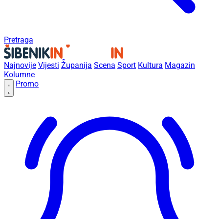
Pretraga
Najnovije
Vijesti
Županija
Scena
Sport
Kultura
Magazin
Kolumne
Promo