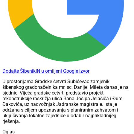
Dodajte ŠibenikIN u omiljeni Google izvor
U prostorijama Gradske četvrti Šubićevac zamjenik
šibenskog gradonačelnika mr. sc. Danijel Mileta danas je na
sjednici Vijeća gradske četvrti predstavio projekt
rekonstrukcije raskrižja ulica Bana Josipa Jelačića i Đure
Đakovića, uz nadvožnjak Jadranske magistrale. Ista je
održana s ciljem upoznavanja s planiranim zahvatom i
uključivanja lokalne zajednice u odabir najprikladnijeg
rješenja.
Oglas