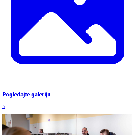
Pogledajte galeriju
5