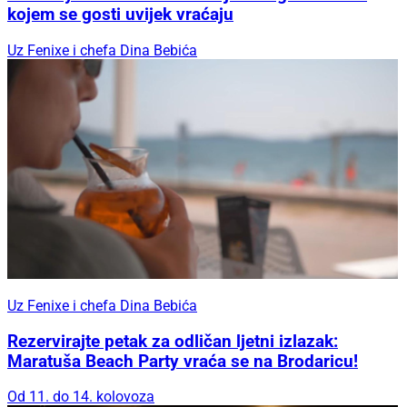
kojem se gosti uvijek vraćaju
Uz Fenixe i chefa Dina Bebića
Uz Fenixe i chefa Dina Bebića
Rezervirajte petak za odličan ljetni izlazak:
Maratuša Beach Party vraća se na Brodaricu!
Od 11. do 14. kolovoza