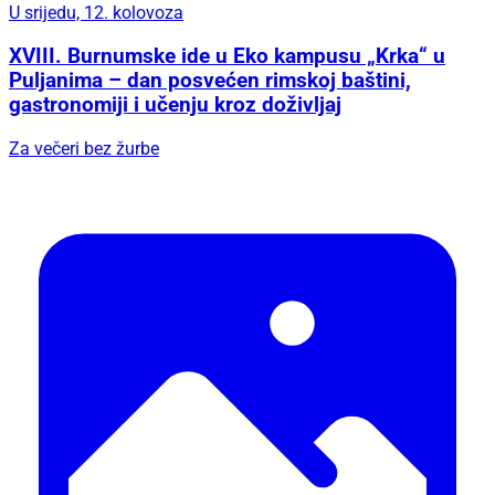
U srijedu, 12. kolovoza
XVIII. Burnumske ide u Eko kampusu „Krka“ u
Puljanima – dan posvećen rimskoj baštini,
gastronomiji i učenju kroz doživljaj
Za večeri bez žurbe