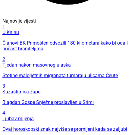
Najnovije vijesti
1
U Kninu
Članovi BK Primošten odvozili 180 kilometara kako bi odali
počast braniteljima
2
Tjedan nakon masovnog ulaska
Stotine maloljetnih migranata tumaraju ulicama Ceute
3
Suzaštitnica župe
Blagdan Gospe Snježne proslavljen u Srimi
4
Ljubav mijenja
Ovaj horoskopski znak najviše se promijeni kada se zaljubi