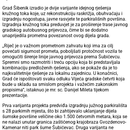
Grad Šibenik izradio je dvije varijante idejnog rješenja
kružnog toka koje, uz rekonstrukciju raskrižja, obuhvaćaju i
izgradnju nogostupa, javne rasvjete te parkirališnih površina.
Izgradnja kružnog toka preduvjet je za proširenje trase javnog
gradskog autobusnog prijevoza, čime bi se dodatno
unaprijedila prometna povezanost ovog dijela grada.
„Riječ je o važnom prometnom zahvatu koji ima za cilj
povećati sigurnost prometa, poboljšati protočnost vozila te
omogućiti širenje linije javnog prijevoza prema Šubićevcu.
Spremni smo razmotriti i treću opciju koja bi predstavljala
kombinaciju predloženih rješenja, ako se pokaže da je to
najkvalitetnije rješenje za lokalnu zajednicu. U konačnici,
Grad će ispoštovati svaku odluku Vijeća gradske četvrti koja
bude u skladu sa smislom projekta i važećim zakonskim
propisima“, istaknuo je mr. sc. Danijel Mileta tijekom
prezentacije.
Prva varijanta projekta predviđa izgradnju južnog parkirališta
s 28 parkirnih mjesta, što bi zahtijevalo uklanjanje dijela
šumske površine veličine oko 1.500 četvornih metara, koja se
ne nalazi unutar granica zaštićenog krajobraza Gvozdenovo-
Kamenar niti park šume Šubićevac. Druga varijanta ne