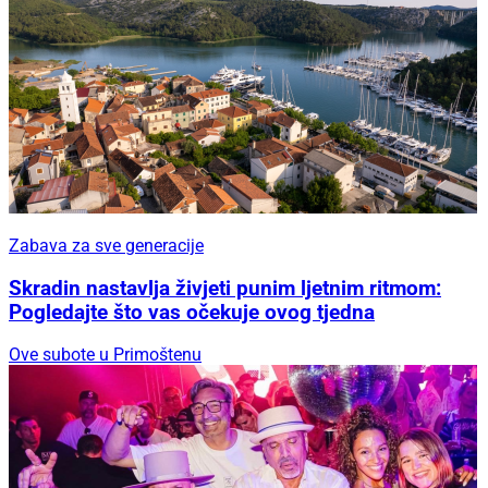
Zabava za sve generacije
Skradin nastavlja živjeti punim ljetnim ritmom:
Pogledajte što vas očekuje ovog tjedna
Ove subote u Primoštenu