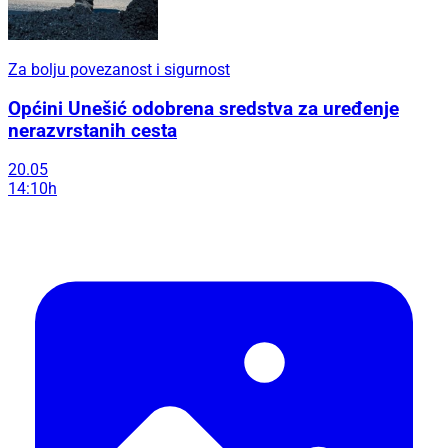
Za bolju povezanost i sigurnost
Općini Unešić odobrena sredstva za uređenje
nerazvrstanih cesta
20.05
14:10h