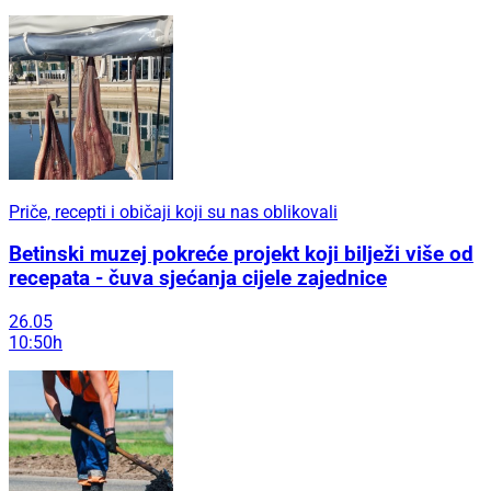
Priče, recepti i običaji koji su nas oblikovali
Betinski muzej pokreće projekt koji bilježi više od
recepata - čuva sjećanja cijele zajednice
26.05
10:50h