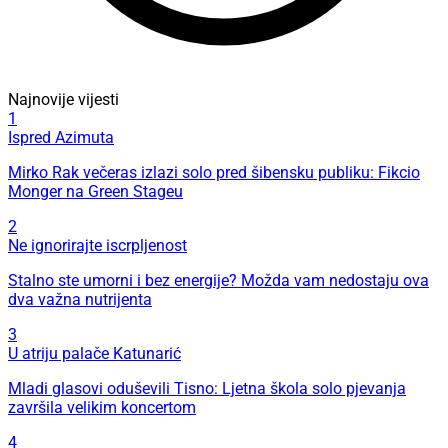
Najnovije vijesti
1
Ispred Azimuta
Mirko Rak večeras izlazi solo pred šibensku publiku: Fikcio
Monger na Green Stageu
2
Ne ignorirajte iscrpljenost
Stalno ste umorni i bez energije? Možda vam nedostaju ova
dva važna nutrijenta
3
U atriju palače Katunarić
Mladi glasovi oduševili Tisno: Ljetna škola solo pjevanja
završila velikim koncertom
4