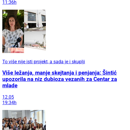
11:36h
To više nije isti projekt, a sada je i skuplji
Više ležanja, manje skejtanja i penjanja: Šintić
upozorila na niz dubioza vezanih za Centar za
mlade
12.05
19:34h