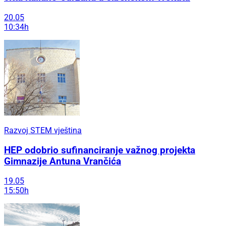
20.05
10:34h
Razvoj STEM vještina
HEP odobrio sufinanciranje važnog projekta
Gimnazije Antuna Vrančića
19.05
15:50h