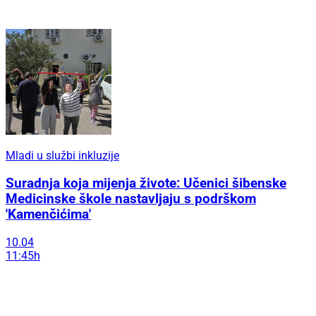
Mladi u službi inkluzije
Suradnja koja mijenja živote: Učenici šibenske
Medicinske škole nastavljaju s podrškom
'Kamenčićima'
10.04
11:45h