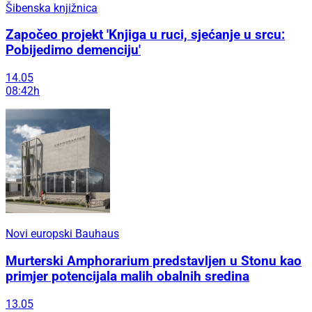
Šibenska knjižnica
Započeo projekt 'Knjiga u ruci, sjećanje u srcu:
Pobijedimo demenciju'
14.05
08:42h
Novi europski Bauhaus
Murterski Amphorarium predstavljen u Stonu kao
primjer potencijala malih obalnih sredina
13.05