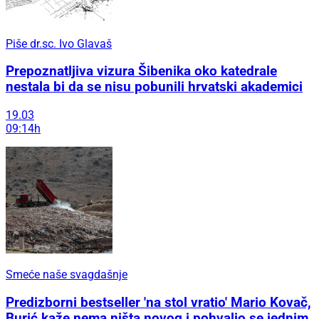
Piše dr.sc. Ivo Glavaš
Prepoznatljiva vizura Šibenika oko katedrale
nestala bi da se nisu pobunili hrvatski akademici
19.03
09:14h
Smeće naše svagdašnje
Predizborni bestseller 'na stol vratio' Mario Kovač,
Burić kaže nema ništa novog i pohvalio se jednim