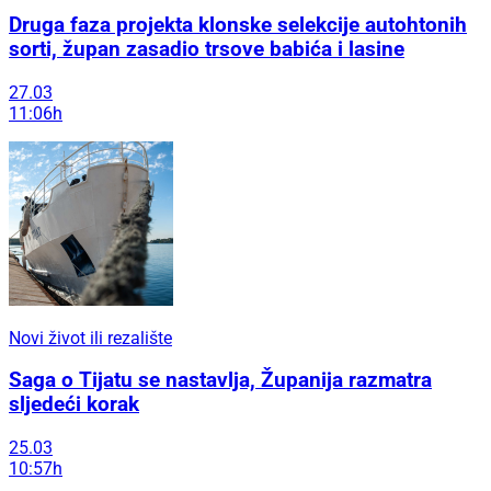
Druga faza projekta klonske selekcije autohtonih
sorti, župan zasadio trsove babića i lasine
27.03
11:06h
Novi život ili rezalište
Saga o Tijatu se nastavlja, Županija razmatra
sljedeći korak
25.03
10:57h