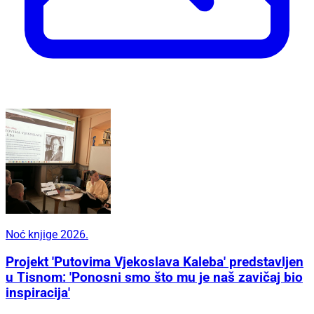
Noć knjige 2026.
Projekt 'Putovima Vjekoslava Kaleba' predstavljen
u Tisnom: 'Ponosni smo što mu je naš zavičaj bio
inspiracija'