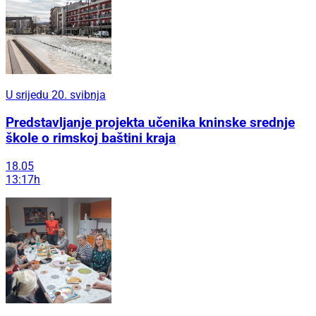
U srijedu 20. svibnja
Predstavljanje projekta učenika kninske srednje
škole o rimskoj baštini kraja
18.05
13:17h