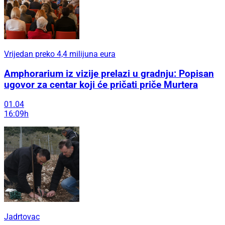
Vrijedan preko 4,4 milijuna eura
Amphorarium iz vizije prelazi u gradnju: Popisan
ugovor za centar koji će pričati priče Murtera
01.04
16:09h
Jadrtovac