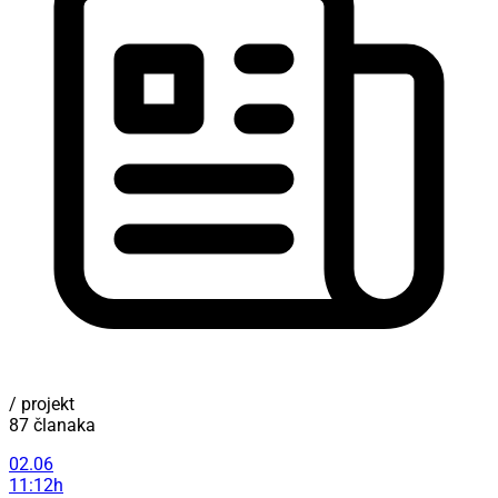
/ projekt
87 članaka
02.06
11:12h