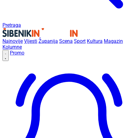
Pretraga
Najnovije
Vijesti
Županija
Scena
Sport
Kultura
Magazin
Kolumne
Promo