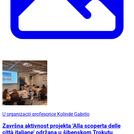
U organizaciji profesorice Kolinde Gabrilo
Završna aktivnost projekta 'Alla scoperta delle
città italiane' održana u šibenskom Trokutu