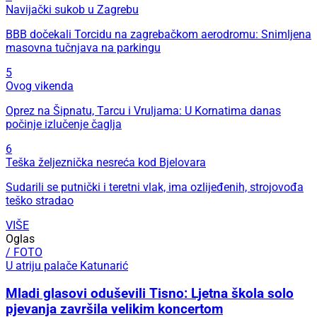
Navijački sukob u Zagrebu
BBB dočekali Torcidu na zagrebačkom aerodromu: Snimljena
masovna tučnjava na parkingu
5
Ovog vikenda
Oprez na Šipnatu, Tarcu i Vruljama: U Kornatima danas
počinje izlučenje čaglja
6
Teška željeznička nesreća kod Bjelovara
Sudarili se putnički i teretni vlak, ima ozlijeđenih, strojovođa
teško stradao
VIŠE
Oglas
/ FOTO
U atriju palače Katunarić
Mladi glasovi oduševili Tisno: Ljetna škola solo
pjevanja završila velikim koncertom