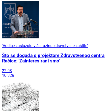
'Vodice zaslužuju višu razinu zdravstvene zaštite'
Što se događa s projektom Zdravstvenog centra
Račice: 'Zainteresirani smo'
22.03
10:32h