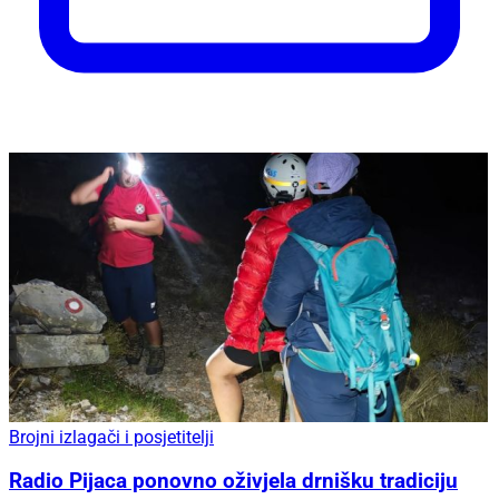
Brojni izlagači i posjetitelji
Radio Pijaca ponovno oživjela drnišku tradiciju