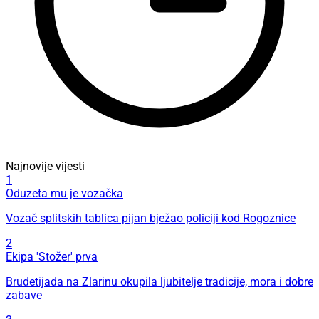
Najnovije vijesti
1
Oduzeta mu je vozačka
Vozač splitskih tablica pijan bježao policiji kod Rogoznice
2
Ekipa 'Stožer' prva
Brudetijada na Zlarinu okupila ljubitelje tradicije, mora i dobre
zabave