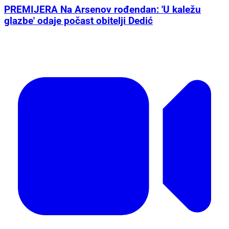
PREMIJERA Na Arsenov rođendan: 'U kaležu
glazbe' odaje počast obitelji Dedić