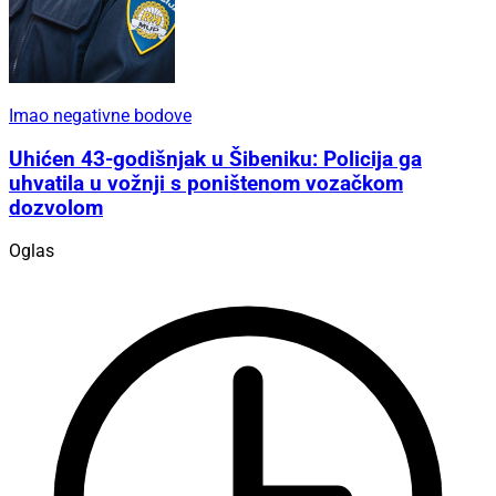
Imao negativne bodove
Uhićen 43-godišnjak u Šibeniku: Policija ga
uhvatila u vožnji s poništenom vozačkom
dozvolom
Oglas