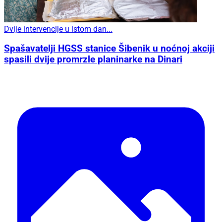
Dvije intervencije u istom dan...
Spašavatelji HGSS stanice Šibenik u noćnoj akciji
spasili dvije promrzle planinarke na Dinari