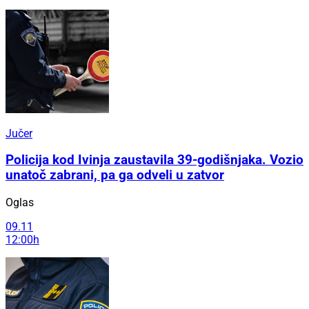
Jučer
Policija kod Ivinja zaustavila 39-godišnjaka. Vozio
unatoč zabrani, pa ga odveli u zatvor
Oglas
09.11
12:00h