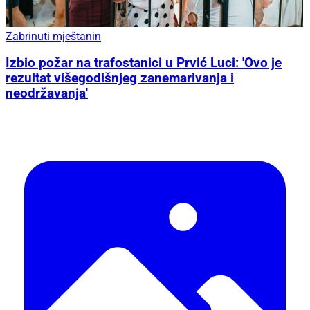
Zabrinuti mještanin
Izbio požar na trafostanici u Prvić Luci: 'Ovo je
rezultat višegodišnjeg zanemarivanja i
neodržavanja'