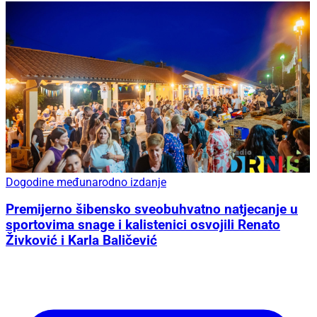
Dogodine međunarodno izdanje
Premijerno šibensko sveobuhvatno natjecanje u
sportovima snage i kalistenici osvojili Renato
Živković i Karla Baličević