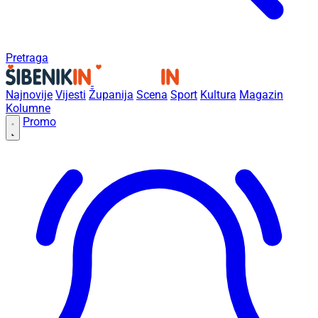
Pretraga
Najnovije
Vijesti
Županija
Scena
Sport
Kultura
Magazin
Kolumne
Promo