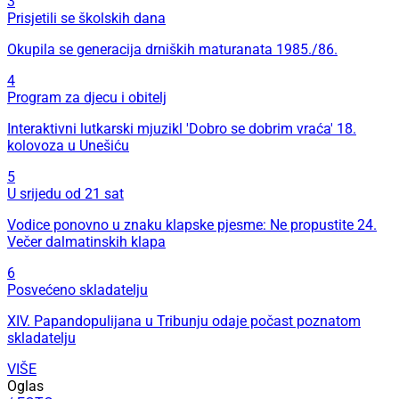
3
Prisjetili se školskih dana
Okupila se generacija drniških maturanata 1985./86.
4
Program za djecu i obitelj
Interaktivni lutkarski mjuzikl 'Dobro se dobrim vraća' 18.
kolovoza u Unešiću
5
U srijedu od 21 sat
Vodice ponovno u znaku klapske pjesme: Ne propustite 24.
Večer dalmatinskih klapa
6
Posvećeno skladatelju
XIV. Papandopulijana u Tribunju odaje počast poznatom
skladatelju
VIŠE
Oglas