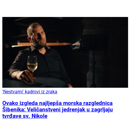
'Nestvarni' kadrovi iz zraka
Ovako izgleda najljepša morska razglednica
Šibenika: Veličanstveni jedrenjak u zagrljaju
tvrđave sv. Nikole