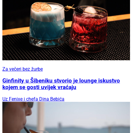
Za večeri bez žurbe
Ginfinity u Šibeniku stvorio je lounge iskustvo
kojem se gosti uvijek vraćaju
Uz Fenixe i chefa Dina Bebića