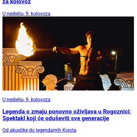
za kolovoz
U nedjelju, 9. kolovoza
U nedjelju, 9. kolovoza
Legenda o zmaju ponovno oživljava u Rogoznici:
Spektakl koji će oduševiti sve generacije
Od akustike do legendarnih Kojota