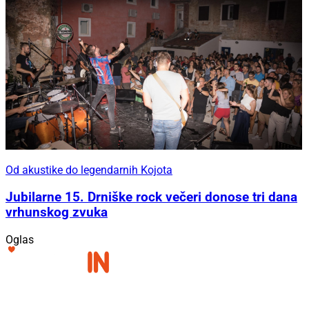
Od akustike do legendarnih Kojota
Jubilarne 15. Drniške rock večeri donose tri dana
vrhunskog zvuka
Oglas