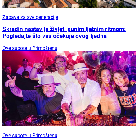
Zabava za sve generacije
Skradin nastavlja živjeti punim ljetnim ritmom:
Pogledajte što vas očekuje ovog tjedna
Ove subote u Primoštenu
Ove subote u Primoštenu