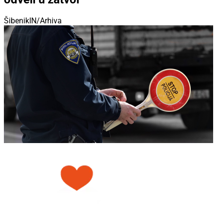
ŠibenikIN/Arhiva