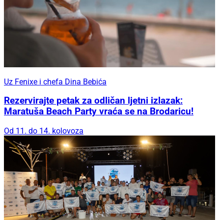
Uz Fenixe i chefa Dina Bebića
Rezervirajte petak za odličan ljetni izlazak:
Maratuša Beach Party vraća se na Brodaricu!
Od 11. do 14. kolovoza