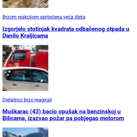
Brzom reakcijom spriječena veća šteta
Izgorjelo stotinjak kvadrata odbačenog otpada u
Danilo Kraljicama
Djelatnici brzo reagirali
Muškarac (43) bacio opušak na benzinskoj u
Bilicama, izazvao požar pa pobjegao motorom