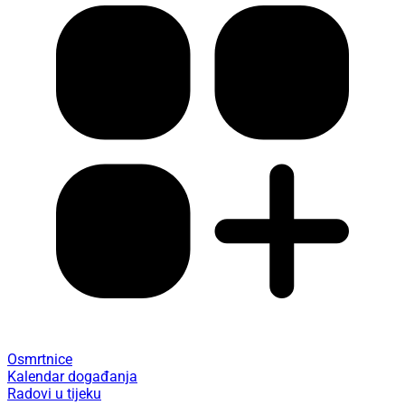
Osmrtnice
Kalendar događanja
Radovi u tijeku