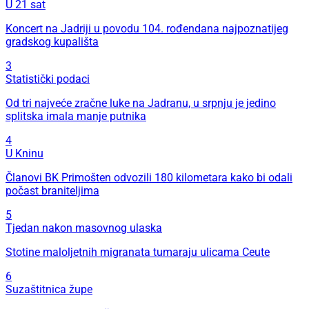
U 21 sat
Koncert na Jadriji u povodu 104. rođendana najpoznatijeg
gradskog kupališta
3
Statistički podaci
Od tri najveće zračne luke na Jadranu, u srpnju je jedino
splitska imala manje putnika
4
U Kninu
Članovi BK Primošten odvozili 180 kilometara kako bi odali
počast braniteljima
5
Tjedan nakon masovnog ulaska
Stotine maloljetnih migranata tumaraju ulicama Ceute
6
Suzaštitnica župe