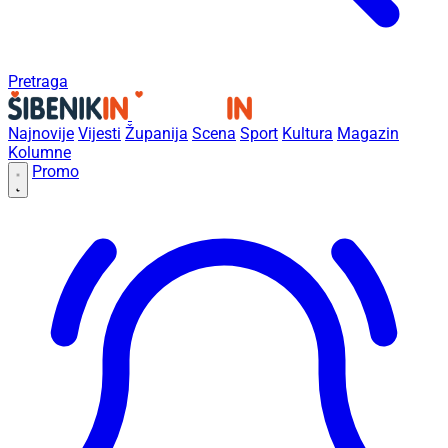
Pretraga
Najnovije
Vijesti
Županija
Scena
Sport
Kultura
Magazin
Kolumne
Promo