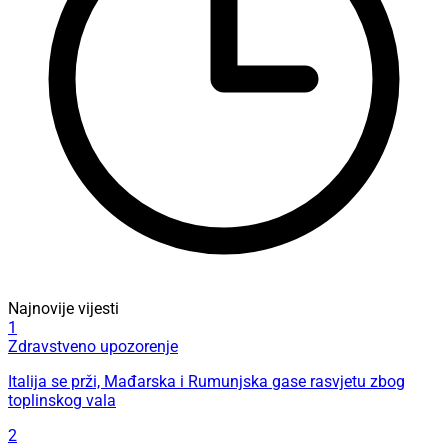
Najnovije vijesti
1
Zdravstveno upozorenje
Italija se prži, Mađarska i Rumunjska gase rasvjetu zbog
toplinskog vala
2