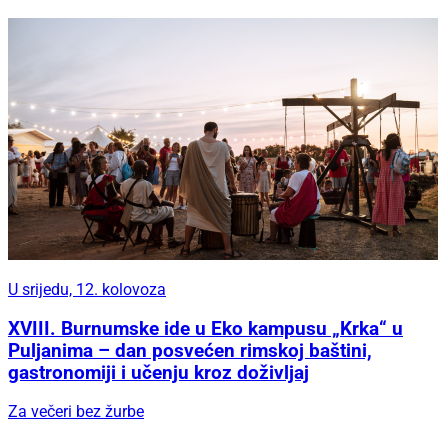
U srijedu, 12. kolovoza
XVIII. Burnumske ide u Eko kampusu „Krka“ u
Puljanima – dan posvećen rimskoj baštini,
gastronomiji i učenju kroz doživljaj
Za večeri bez žurbe