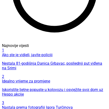
Najnovije vijesti
1
Ako ste je vidjeli, javite policiji
Nestala 81-godišnja Danica Grbavac, posljednji put viđena
na Srimi
2
Idealno vrijeme za promjene
Iskoristite ljetne popuste u kolovozu i osvježite svoj dom uz
Hespo akcije
3
Nastala prema fotografiji Igora Turčinova