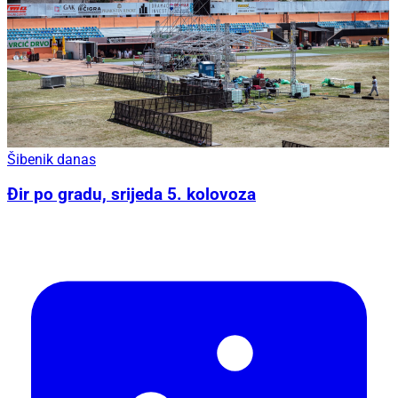
Šibenik danas
Đir po gradu, srijeda 5. kolovoza