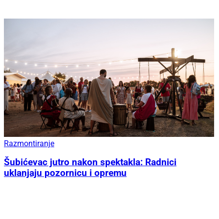
Razmontiranje
Šubićevac jutro nakon spektakla: Radnici
uklanjaju pozornicu i opremu