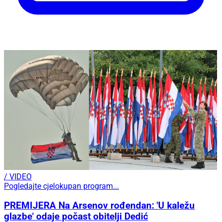
/ VIDEO
Pogledajte cjelokupan program...
PREMIJERA Na Arsenov rođendan: 'U kaležu
glazbe' odaje počast obitelji Dedić