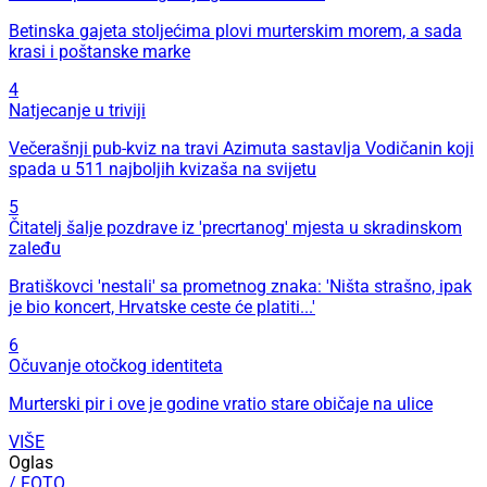
Betinska gajeta stoljećima plovi murterskim morem, a sada
krasi i poštanske marke
4
Natjecanje u triviji
Večerašnji pub-kviz na travi Azimuta sastavlja Vodičanin koji
spada u 511 najboljih kvizaša na svijetu
5
Čitatelj šalje pozdrave iz 'precrtanog' mjesta u skradinskom
zaleđu
Bratiškovci 'nestali' sa prometnog znaka: 'Ništa strašno, ipak
je bio koncert, Hrvatske ceste će platiti...'
6
Očuvanje otočkog identiteta
Murterski pir i ove je godine vratio stare običaje na ulice
VIŠE
Oglas
/ FOTO