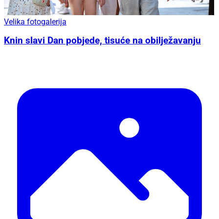
Velika fotogalerija
Knin slavi Dan pobjede, tisuće na obilježavanju