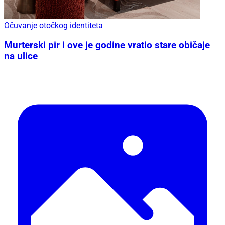
Očuvanje otočkog identiteta
Murterski pir i ove je godine vratio stare običaje
na ulice