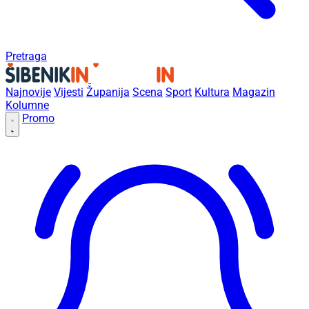
Pretraga
Najnovije
Vijesti
Županija
Scena
Sport
Kultura
Magazin
Kolumne
Promo