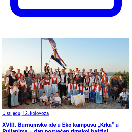
U srijedu, 12. kolovoza
XVIII. Burnumske ide u Eko kampusu „Krka“ u
Puljanima – dan posvećen rimskoj baštini,