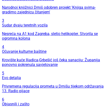
Narodnoj knjižnici Drniš odobren projekt 'Knjiga svima-
gradimo zajednicu čitanjem'
3
Sudar dvaju teretnih vozila
Nesreća na A1 kod Zagreba, sletio helikopter. Stvorila se
ogromna kolona
4
Očuvanje kulturne baštine
Krovište kuće Iljadica-Grbešić još čeka sanaciju: Županija
ponovno pokrenula savjetovanje
5
Evo detalja
Privremena regulacija prometa u Drnišu tijekom održavanja
13. Radio pijace
6
Objasnili i zašto