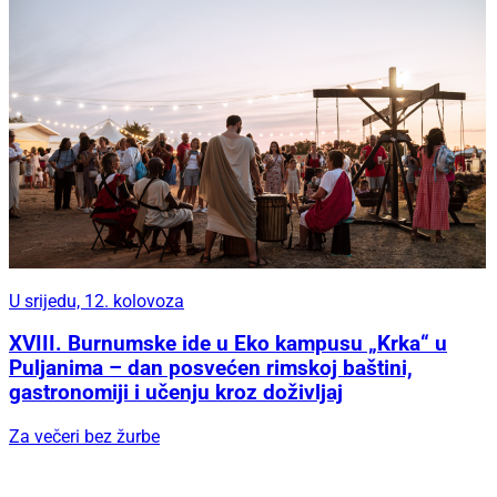
U srijedu, 12. kolovoza
XVIII. Burnumske ide u Eko kampusu „Krka“ u
Puljanima – dan posvećen rimskoj baštini,
gastronomiji i učenju kroz doživljaj
Za večeri bez žurbe