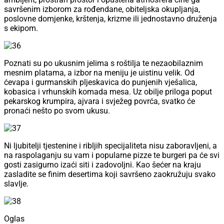
savršenim izborom za rođendane, obiteljska okupljanja,
poslovne domjenke, krštenja, krizme ili jednostavno druženja
s ekipom.
Poznati su po ukusnim jelima s roštilja te nezaobilaznim
mesnim platama, a izbor na meniju je uistinu velik. Od
ćevapa i gurmanskih pljeskavica do punjenih vješalica,
kobasica i vrhunskih komada mesa. Uz obilje priloga poput
pekarskog krumpira, ajvara i svježeg povrća, svatko će
pronaći nešto po svom ukusu.
Ni ljubitelji tjestenine i ribljih specijaliteta nisu zaboravljeni, a
na raspolaganju su vam i popularne pizze te burgeri pa će svi
gosti zasigurno izaći siti i zadovoljni. Kao šećer na kraju
zasladite se finim desertima koji savršeno zaokružuju svako
slavlje.
Oglas