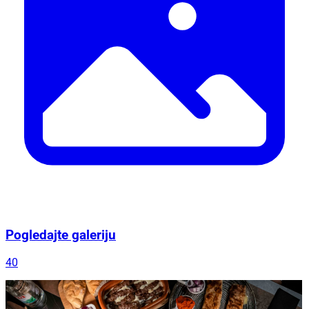
Pogledajte galeriju
40