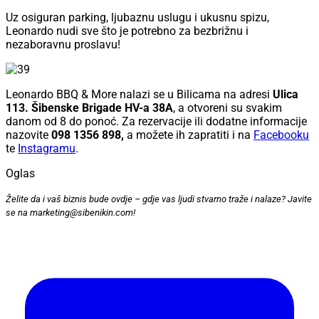
Uz osiguran parking, ljubaznu uslugu i ukusnu spizu,
Leonardo nudi sve što je potrebno za bezbrižnu i
nezaboravnu proslavu!
Leonardo BBQ & More nalazi se u Bilicama na adresi
Ulica
113. Šibenske Brigade HV-a 38A
, a otvoreni su
svakim
danom od 8 do ponoć. Za rezervacije ili dodatne informacije
nazovite
098 1356 898,
a možete ih zapratiti i na
Facebooku
te
Instagramu
.
Oglas
Želite da i vaš biznis bude ovdje – gdje vas ljudi stvarno traže i nalaze? Javite
se na marketing@sibenikin.com!