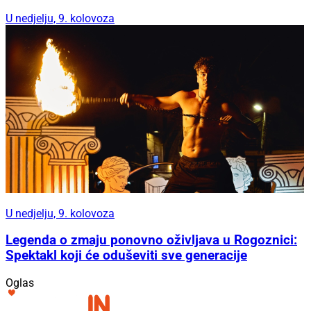
U nedjelju, 9. kolovoza
U nedjelju, 9. kolovoza
Legenda o zmaju ponovno oživljava u Rogoznici:
Spektakl koji će oduševiti sve generacije
Oglas