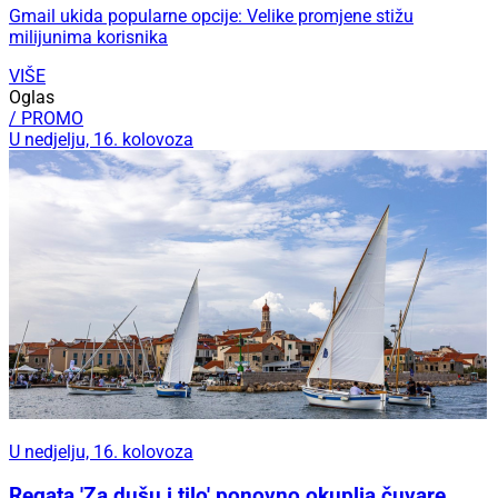
Gmail ukida popularne opcije: Velike promjene stižu
milijunima korisnika
VIŠE
Oglas
/ PROMO
U nedjelju, 16. kolovoza
U nedjelju, 16. kolovoza
Regata 'Za dušu i tilo' ponovno okuplja čuvare