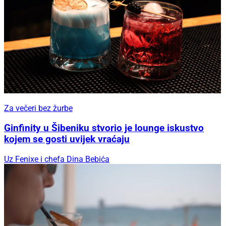
Za večeri bez žurbe
Ginfinity u Šibeniku stvorio je lounge iskustvo
kojem se gosti uvijek vraćaju
Uz Fenixe i chefa Dina Bebića