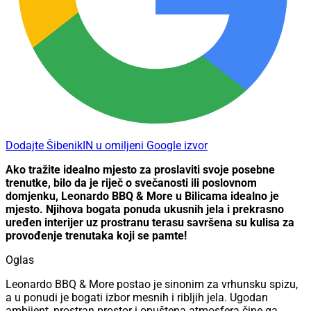
Dodajte ŠibenikIN u omiljeni Google izvor
Ako tražite idealno mjesto za proslaviti svoje posebne
trenutke, bilo da je riječ o svečanosti ili poslovnom
domjenku, Leonardo BBQ & More u Bilicama idealno je
mjesto. Njihova bogata ponuda ukusnih jela i prekrasno
uređen interijer uz prostranu terasu savršena su kulisa za
provođenje trenutaka koji se pamte!
Oglas
Leonardo BBQ & More postao je sinonim za vrhunsku spizu,
a u ponudi je bogati izbor mesnih i ribljih jela.
Ugodan
ambijent, prostran prostor i opuštena atmosfera čine ga