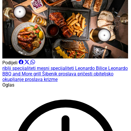
Podijeli
riblji specijaliteti
mesni specijaliteti
Leonardo Bilice
Leonardo
BBQ and More
grill Šibenik
proslava pričesti
obiteljsko
okupljanje
proslava krizme
Oglas