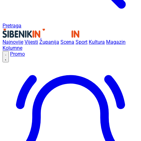
Pretraga
Najnovije
Vijesti
Županija
Scena
Sport
Kultura
Magazin
Kolumne
Promo