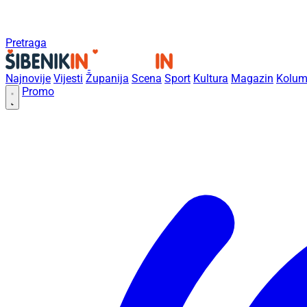
Pretraga
Najnovije
Vijesti
Županija
Scena
Sport
Kultura
Magazin
Kolum
Promo