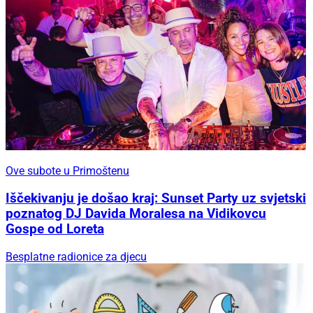
Ove subote u Primoštenu
Iščekivanju je došao kraj: Sunset Party uz svjetski
poznatog DJ Davida Moralesa na Vidikovcu
Gospe od Loreta
Besplatne radionice za djecu