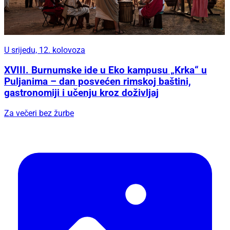
U srijedu, 12. kolovoza
XVIII. Burnumske ide u Eko kampusu „Krka“ u
Puljanima – dan posvećen rimskoj baštini,
gastronomiji i učenju kroz doživljaj
Za večeri bez žurbe