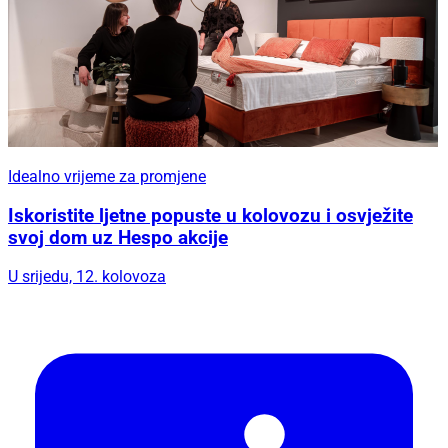
Idealno vrijeme za promjene
Iskoristite ljetne popuste u kolovozu i osvježite
svoj dom uz Hespo akcije
U srijedu, 12. kolovoza