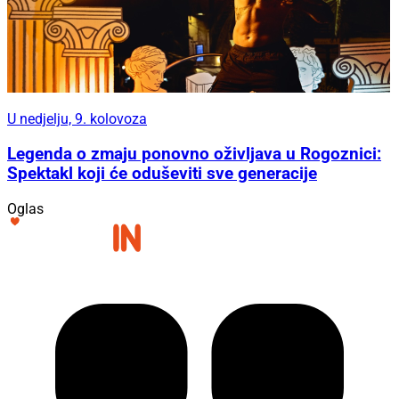
U nedjelju, 9. kolovoza
Legenda o zmaju ponovno oživljava u Rogoznici:
Spektakl koji će oduševiti sve generacije
Oglas