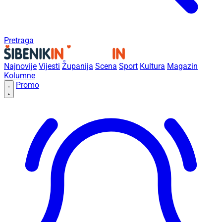
Pretraga
Najnovije
Vijesti
Županija
Scena
Sport
Kultura
Magazin
Kolumne
Promo