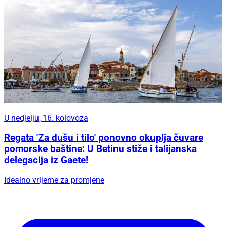
U nedjelju, 16. kolovoza
Regata 'Za dušu i tilo' ponovno okuplja čuvare
pomorske baštine: U Betinu stiže i talijanska
delegacija iz Gaete!
Idealno vrijeme za promjene