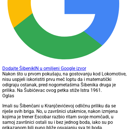
Dodajte ŠibenikIN u omiljeni Google izvor
Nakon što u prvom pokušaju, na gostovanju kod Lokomotive,
nisu uspjeli iskoristiti prvu meč loptu da i matematički
odigraju ostanak, pred nogometašima Šibenika druga je
prilika. Na Šubićevac ovog petka stiže Istra 1961.
Oglas
Imali su Šibenčani u Kranjčevićevoj odličnu priliku da se
riješe svih briga. No, u završnici utakmice, nakon izmjena
kojima je trener Escobar razbio ritam svoje momčadi, u
samoj završnici ostali su i bez jednog boda, iako su po
prikazanom bili puno bliže osvajanju sva tri boda.