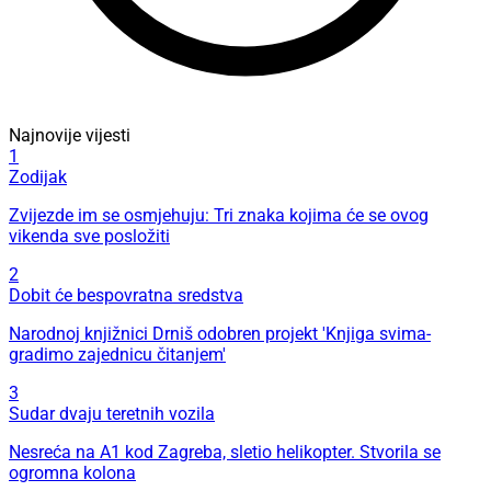
Najnovije vijesti
1
Zodijak
Zvijezde im se osmjehuju: Tri znaka kojima će se ovog
vikenda sve posložiti
2
Dobit će bespovratna sredstva
Narodnoj knjižnici Drniš odobren projekt 'Knjiga svima-
gradimo zajednicu čitanjem'
3
Sudar dvaju teretnih vozila
Nesreća na A1 kod Zagreba, sletio helikopter. Stvorila se
ogromna kolona