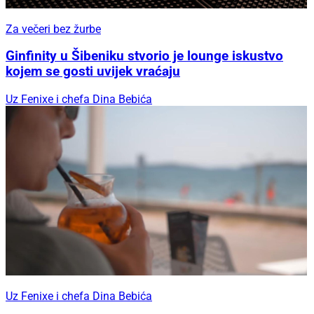
Za večeri bez žurbe
Ginfinity u Šibeniku stvorio je lounge iskustvo
kojem se gosti uvijek vraćaju
Uz Fenixe i chefa Dina Bebića
Uz Fenixe i chefa Dina Bebića