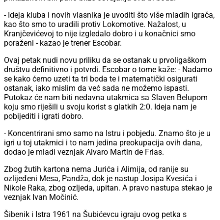
- Ideja kluba i novih vlasnika je uvoditi što više mladih igrača,
kao što smo to uradili protiv Lokomotive. Nažalost, u
Kranjčevićevoj to nije izgledalo dobro i u konačnici smo
poraženi - kazao je trener Escobar.
Ovaj petak nudi novu priliku da se ostanak u prvoligaškom
društvu definitivno i potvrdi. Escobar o tome kaže: - Nadamo
se kako ćemo uzeti ta tri boda te i matematički osigurati
ostanak, iako mislim da već sada ne možemo ispasti.
Putokaz će nam biti nedavna utakmica sa Slaven Belupom
koju smo riješili u svoju korist s glatkih 2:0. Ideja nam je
pobijediti i igrati dobro.
- Koncentrirani smo samo na Istru i pobjedu. Znamo što je u
igri u toj utakmici i to nam jedina preokupacija ovih dana,
dodao je mladi veznjak Alvaro Martin de Frias.
Zbog žutih kartona nema Jurića i Alimija, od ranije su
ozlijeđeni Mesa, Pandža, dok je nastup Josipa Kvesića i
Nikole Raka, zbog ozljeda, upitan. A pravo nastupa stekao je
veznjak Ivan Močinić.
Šibenik i Istra 1961 na Šubićevcu igraju ovog petka s