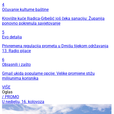
4
Očuvanje kulturne baštine
Krovište kuće Iljadica-Grbešić još čeka sanaciju: Županija
ponovno pokrenula savjetovanje
5
Evo detalja
Privremena regulacija prometa u Drnišu tijekom održavanja
13. Radio pijace
6
Objasnili i zašto
Gmail ukida popularne opcije: Velike promjene stižu
milijunima korisnika
VIŠE
Oglas
/ PROMO
U nedjelju, 16. kolovoza