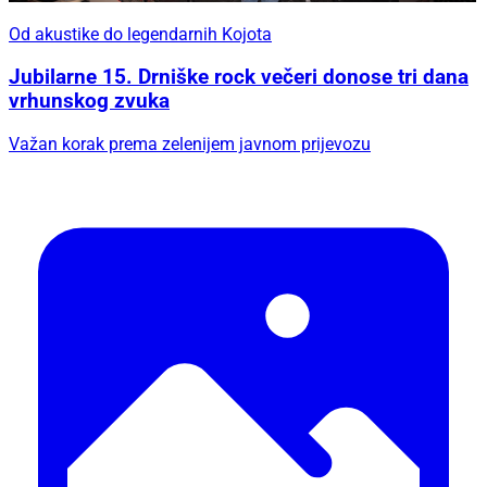
Od akustike do legendarnih Kojota
Jubilarne 15. Drniške rock večeri donose tri dana
vrhunskog zvuka
Važan korak prema zelenijem javnom prijevozu