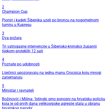
2
Champion Cup
Pioniri i kadeti Šibenika uzeli po broncu na nogometnom
turniru u Kupresu
3
Dva požara
Tri vatrogasne intervencije u Šibensko-kninskoj županiji
tijekom proteklih 12 sati
4
Poznate po udobnosti
Liječnici upozoravaju na jednu manu Crocsica koju mnogi
zanemaruju
5
Ministar i ravnatelj
Božinović i Milina: ‘Istinski smo ponosni na hrvatsku policiju
koja je od prvih dana velikosrpske agresije stala u obranu
hrvatskog naroda’