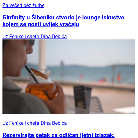
Za večeri bez žurbe
Ginfinity u Šibeniku stvorio je lounge iskustvo
kojem se gosti uvijek vraćaju
Uz Fenixe i chefa Dina Bebića
Uz Fenixe i chefa Dina Bebića
Rezervirajte petak za odličan ljetni izlazak: