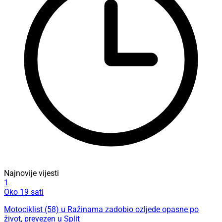
Najnovije vijesti
1
Oko 19 sati
Motociklist (58) u Ražinama zadobio ozljede opasne po
život, prevezen u Split