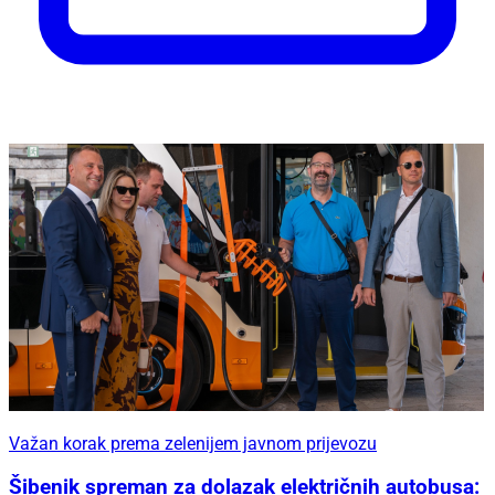
Važan korak prema zelenijem javnom prijevozu
Šibenik spreman za dolazak električnih autobusa: