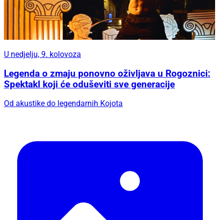
U nedjelju, 9. kolovoza
Legenda o zmaju ponovno oživljava u Rogoznici:
Spektakl koji će oduševiti sve generacije
Od akustike do legendarnih Kojota