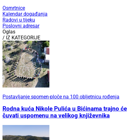
Osmrtnice
Kalendar događanja
Radovi u tijeku
Poslovni adresar
Oglas
/ IZ KATEGORIJE
Postavljanje spomen-ploče na 100 obljetnicu rođenja
Rodna kuća Nikole Pulića u Bićinama trajno će
čuvati uspomenu na velikog književnika