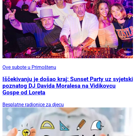
Ove subote u Primoštenu
Iščekivanju je došao kraj: Sunset Party uz svjetski
poznatog DJ Davida Moralesa na Vidikovcu
Gospe od Loreta
Besplatne radionice za djecu