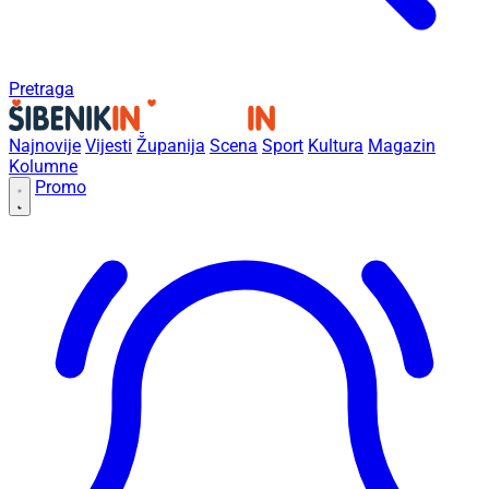
Pretraga
Najnovije
Vijesti
Županija
Scena
Sport
Kultura
Magazin
Kolumne
Promo