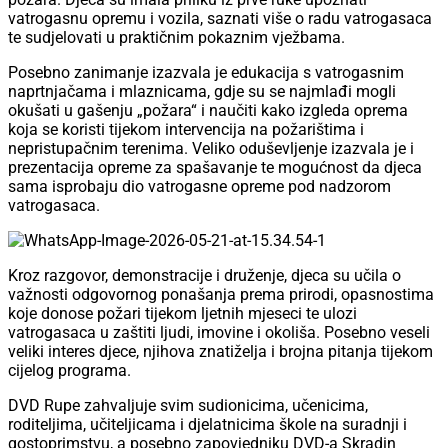
vatrogasnu opremu i vozila, saznati više o radu vatrogasaca
te sudjelovati u praktičnim pokaznim vježbama.
Posebno zanimanje izazvala je edukacija s vatrogasnim
naprtnjačama i mlaznicama, gdje su se najmlađi mogli
okušati u gašenju „požara“ i naučiti kako izgleda oprema
koja se koristi tijekom intervencija na požarištima i
nepristupačnim terenima. Veliko oduševljenje izazvala je i
prezentacija opreme za spašavanje te mogućnost da djeca
sama isprobaju dio vatrogasne opreme pod nadzorom
vatrogasaca.
Kroz razgovor, demonstracije i druženje, djeca su učila o
važnosti odgovornog ponašanja prema prirodi, opasnostima
koje donose požari tijekom ljetnih mjeseci te ulozi
vatrogasaca u zaštiti ljudi, imovine i okoliša. Posebno veseli
veliki interes djece, njihova znatiželja i brojna pitanja tijekom
cijelog programa.
DVD Rupe zahvaljuje svim sudionicima, učenicima,
roditeljima, učiteljicama i djelatnicima škole na suradnji i
gostoprimstvu, a posebno zapovjedniku DVD-a Skradin