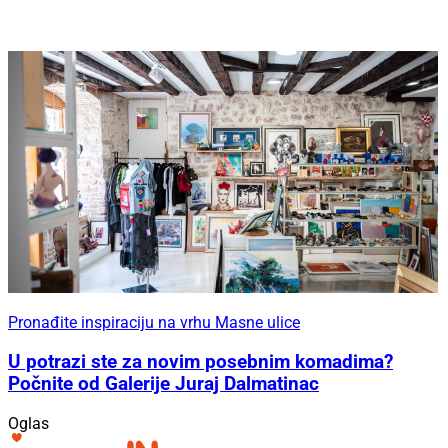
Pronađite inspiraciju na vrhu Masne ulice
U potrazi ste za novim posebnim komadima?
Počnite od Galerije Juraj Dalmatinac
Oglas