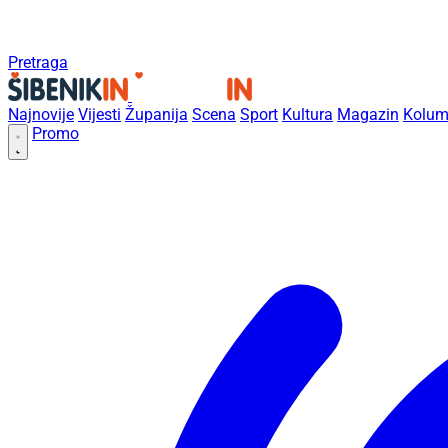
Pretraga
Najnovije
Vijesti
Županija
Scena
Sport
Kultura
Magazin
Kolum
Promo