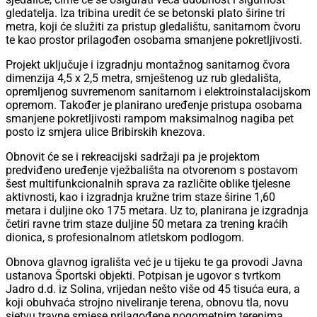
gledatelja. Iza tribina uredit će se betonski plato širine tri
metra, koji će služiti za pristup gledalištu, sanitarnom čvoru
te kao prostor prilagođen osobama smanjene pokretljivosti.
Projekt uključuje i izgradnju montažnog sanitarnog čvora
dimenzija 4,5 x 2,5 metra, smještenog uz rub gledališta,
opremljenog suvremenom sanitarnom i elektroinstalacijskom
opremom. Također je planirano uređenje pristupa osobama
smanjene pokretljivosti rampom maksimalnog nagiba pet
posto iz smjera ulice Bribirskih knezova.
Obnovit će se i rekreacijski sadržaji pa je projektom
predviđeno uređenje vježbališta na otvorenom s postavom
šest multifunkcionalnih sprava za različite oblike tjelesne
aktivnosti, kao i izgradnja kružne trim staze širine 1,60
metara i duljine oko 175 metara. Uz to, planirana je izgradnja
četiri ravne trim staze duljine 50 metara za trening kraćih
dionica, s profesionalnom atletskom podlogom.
Obnova glavnog igrališta već je u tijeku te ga provodi Javna
ustanova Športski objekti. Potpisan je ugovor s tvrtkom
Jadro d.d. iz Solina, vrijedan nešto više od 45 tisuća eura, a
koji obuhvaća strojno niveliranje terena, obnovu tla, novu
sjetvu travne smjese prilagođene nogometnim terenima,