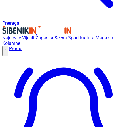
Pretraga
Najnovije
Vijesti
Županija
Scena
Sport
Kultura
Magazin
Kolumne
Promo