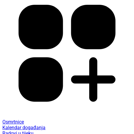
Osmrtnice
Kalendar događanja
Radovi u tijeku