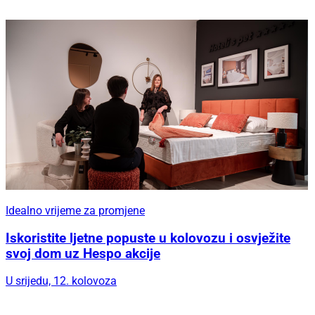
Idealno vrijeme za promjene
Iskoristite ljetne popuste u kolovozu i osvježite
svoj dom uz Hespo akcije
U srijedu, 12. kolovoza