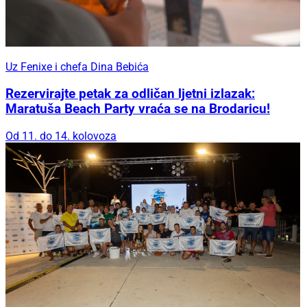
Uz Fenixe i chefa Dina Bebića
Rezervirajte petak za odličan ljetni izlazak:
Maratuša Beach Party vraća se na Brodaricu!
Od 11. do 14. kolovoza