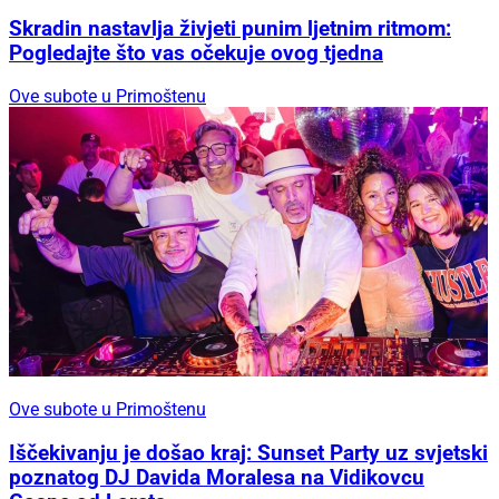
Skradin nastavlja živjeti punim ljetnim ritmom:
Pogledajte što vas očekuje ovog tjedna
Ove subote u Primoštenu
Ove subote u Primoštenu
Iščekivanju je došao kraj: Sunset Party uz svjetski
poznatog DJ Davida Moralesa na Vidikovcu