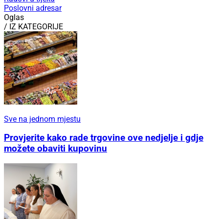
Poslovni adresar
Oglas
/ IZ KATEGORIJE
Sve na jednom mjestu
Provjerite kako rade trgovine ove nedjelje i gdje
možete obaviti kupovinu