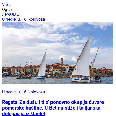
VIŠE
Oglas
/ PROMO
U nedjelju, 16. kolovoza
U nedjelju, 16. kolovoza
Regata 'Za dušu i tilo' ponovno okuplja čuvare
pomorske baštine: U Betinu stiže i talijanska
delegacija iz Gaete!