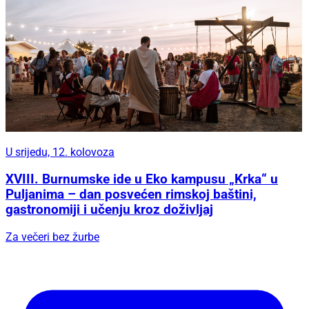
U srijedu, 12. kolovoza
XVIII. Burnumske ide u Eko kampusu „Krka“ u
Puljanima – dan posvećen rimskoj baštini,
gastronomiji i učenju kroz doživljaj
Za večeri bez žurbe