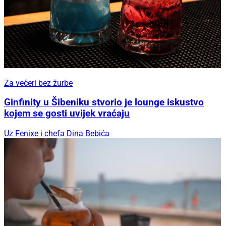
Za večeri bez žurbe
Ginfinity u Šibeniku stvorio je lounge iskustvo
kojem se gosti uvijek vraćaju
Uz Fenixe i chefa Dina Bebića