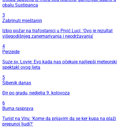
obalu Sustipanca
3
Zabrinuti mještanin
Izbio požar na trafostanici u Prvić Luci: 'Ovo je rezultat
višegodišnjeg zanemarivanja i neodržavanja'
4
Perzeide
Suze sv. Lovre: Evo kada nas očekuje najljepši meteorski
spektakl ovog ljeta
5
Šibenik danas
Đir po gradu, nedjelja 9. kolovoza
6
Burna rasprava
Turist na Viru: 'Kome da prijavim da se ker kupa na plaži
prepunoj ljudi?'