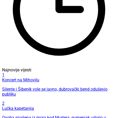
Najnovije vijesti
1
Koncert na Mihovilu
Silente i Šibenik vole se javno, dubrovački bend oduševio
publiku
2
Lučka kapetanija
Osoba spašena iz mora kod Murtera, gumenjak udario u