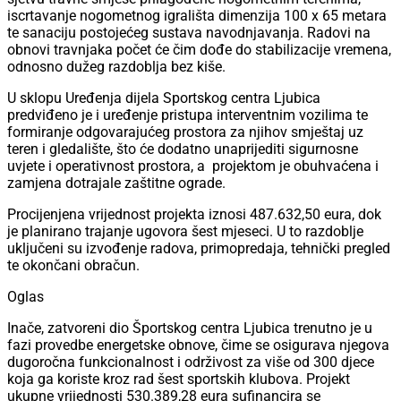
iscrtavanje nogometnog igrališta dimenzija 100 x 65 metara
te sanaciju postojećeg sustava navodnjavanja. Radovi na
obnovi travnjaka počet će čim dođe do stabilizacije vremena,
odnosno dužeg razdoblja bez kiše.
U sklopu Uređenja dijela Sportskog centra Ljubica
predviđeno je i uređenje pristupa interventnim vozilima te
formiranje odgovarajućeg prostora za njihov smještaj uz
teren i gledalište, što će dodatno unaprijediti sigurnosne
uvjete i operativnost prostora, a projektom je obuhvaćena i
zamjena dotrajale zaštitne ograde.
Procijenjena vrijednost projekta iznosi 487.632,50 eura, dok
je planirano trajanje ugovora šest mjeseci. U to razdoblje
uključeni su izvođenje radova, primopredaja, tehnički pregled
te okončani obračun.
Oglas
Inače, zatvoreni dio Športskog centra Ljubica trenutno je u
fazi provedbe energetske obnove, čime se osigurava njegova
dugoročna funkcionalnost i održivost za više od 300 djece
koja ga koriste kroz rad šest sportskih klubova. Projekt
ukupne vrijednosti 530.389,28 eura sufinancira se