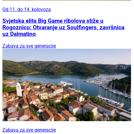
Od 11. do 14. kolovoza
Svjetska elita Big Game ribolova stiže u
Rogoznicu: Otvaranje uz Soulfingers, završnica
uz Dalmatino
Zabava za sve generacije
Zabava za sve generacije