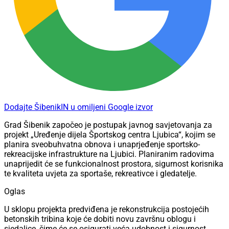
Dodajte ŠibenikIN u omiljeni Google izvor
Grad Šibenik započeo je postupak javnog savjetovanja za
projekt „Uređenje dijela Športskog centra Ljubica“, kojim se
planira sveobuhvatna obnova i unaprjeđenje sportsko-
rekreacijske infrastrukture na Ljubici. Planiranim radovima
unaprijedit će se funkcionalnost prostora, sigurnost korisnika
te kvaliteta uvjeta za sportaše, rekreativce i gledatelje.
Oglas
U sklopu projekta predviđena je rekonstrukcija postojećih
betonskih tribina koje će dobiti novu završnu oblogu i
sjedalice, čime će se osigurati veća udobnost i sigurnost