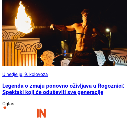
U nedjelju, 9. kolovoza
Legenda o zmaju ponovno oživljava u Rogoznici:
Spektakl koji će oduševiti sve generacije
Oglas