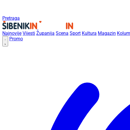
Pretraga
Najnovije
Vijesti
Županija
Scena
Sport
Kultura
Magazin
Kolum
Promo