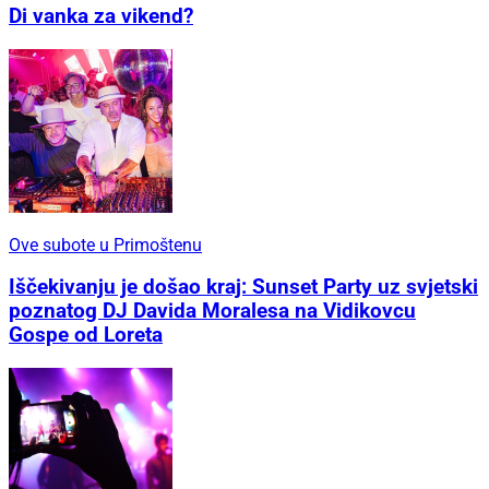
Di vanka za vikend?
Ove subote u Primoštenu
Iščekivanju je došao kraj: Sunset Party uz svjetski
poznatog DJ Davida Moralesa na Vidikovcu
Gospe od Loreta