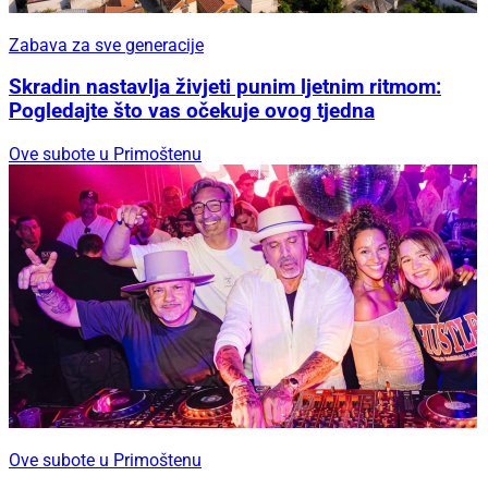
Zabava za sve generacije
Skradin nastavlja živjeti punim ljetnim ritmom:
Pogledajte što vas očekuje ovog tjedna
Ove subote u Primoštenu
Ove subote u Primoštenu