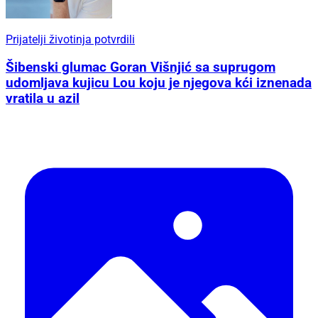
Prijatelji životinja potvrdili
Šibenski glumac Goran Višnjić sa suprugom
udomljava kujicu Lou koju je njegova kći iznenada
vratila u azil