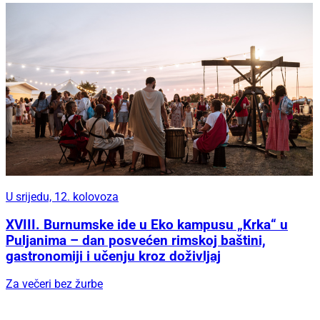
U srijedu, 12. kolovoza
XVIII. Burnumske ide u Eko kampusu „Krka“ u
Puljanima – dan posvećen rimskoj baštini,
gastronomiji i učenju kroz doživljaj
Za večeri bez žurbe