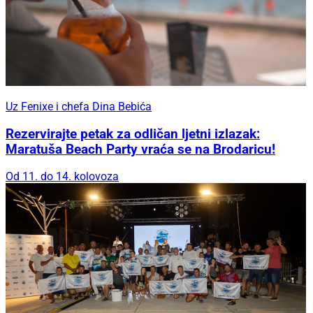
Uz Fenixe i chefa Dina Bebića
Rezervirajte petak za odličan ljetni izlazak:
Maratuša Beach Party vraća se na Brodaricu!
Od 11. do 14. kolovoza