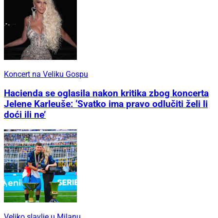
Koncert na Veliku Gospu
Hacienda se oglasila nakon kritika zbog koncerta
Jelene Karleuše: ‘Svatko ima pravo odlučiti želi li
doći ili ne’
Veliko slavlje u Milanu