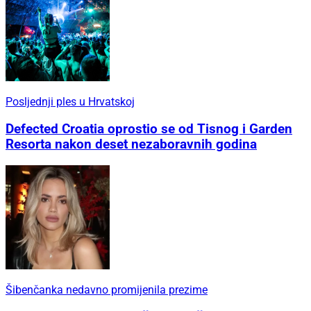
Posljednji ples u Hrvatskoj
Defected Croatia oprostio se od Tisnog i Garden
Resorta nakon deset nezaboravnih godina
Šibenčanka nedavno promijenila prezime