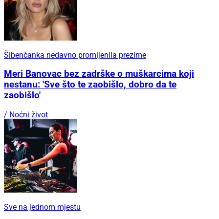
Šibenčanka nedavno promijenila prezime
Meri Banovac bez zadrške o muškarcima koji
nestanu: 'Sve što te zaobišlo, dobro da te
zaobišlo'
/ Noćni život
Sve na jednom mjestu