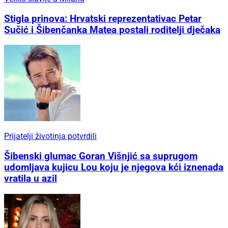
Stigla prinova: Hrvatski reprezentativac Petar
Sučić i Šibenčanka Matea postali roditelji dječaka
Prijatelji životinja potvrdili
Šibenski glumac Goran Višnjić sa suprugom
udomljava kujicu Lou koju je njegova kći iznenada
vratila u azil