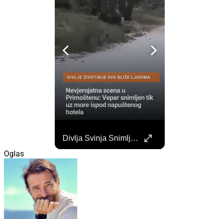
Započela Izgradnja Punionica Na Šibenskom Autobusnom Kolodvoru. Četiri Perona Zatvorena
Divlja Svinja Snimljena Uz More U Primoštenu
Započeli su radovi na izgradnji punionica na šibenskom Autobusnom kolodvoru za nove elektricne autobuse koji uskoro dolaze na šibenske ceste. https://sibenik.in/sibenik/zapocela-izgradnja-punionica-na-sibenskom-autobusnom-kolodvoru-cetiri-perona-zatvorena/
Oglas