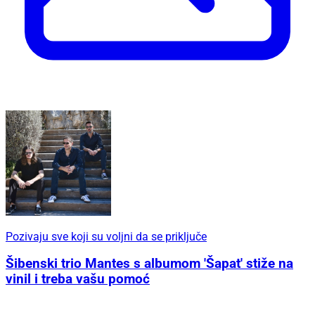
Pozivaju sve koji su voljni da se priključe
Šibenski trio Mantes s albumom 'Šapat' stiže na
vinil i treba vašu pomoć