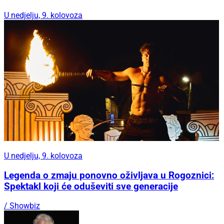
U nedjelju, 9. kolovoza
U nedjelju, 9. kolovoza
Legenda o zmaju ponovno oživljava u Rogoznici:
Spektakl koji će oduševiti sve generacije
/ Showbiz