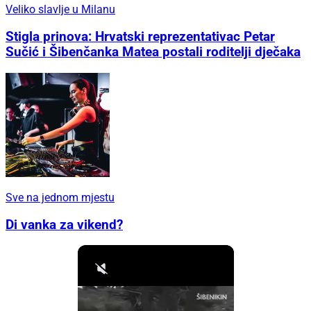
Veliko slavlje u Milanu
Stigla prinova: Hrvatski reprezentativac Petar
Sučić i Šibenčanka Matea postali roditelji dječaka
Sve na jednom mjestu
Di vanka za vikend?