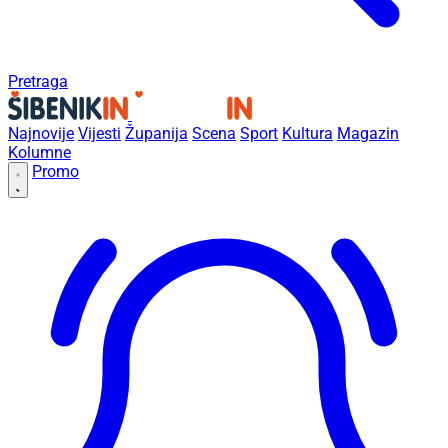
Pretraga
Najnovije
Vijesti
Županija
Scena
Sport
Kultura
Magazin
Kolumne
Promo