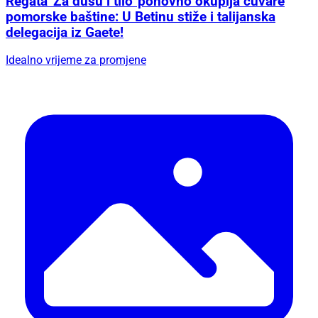
Regata 'Za dušu i tilo' ponovno okuplja čuvare
pomorske baštine: U Betinu stiže i talijanska
delegacija iz Gaete!
Idealno vrijeme za promjene