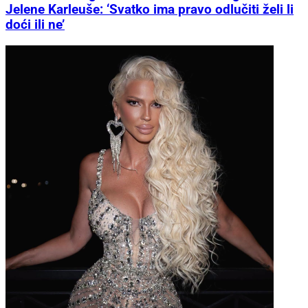
Jelene Karleuše: ‘Svatko ima pravo odlučiti želi li
doći ili ne’