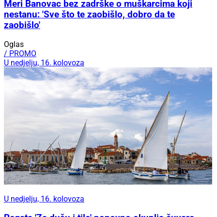
Meri Banovac bez zadrške o muškarcima koji
nestanu: 'Sve što te zaobišlo, dobro da te
zaobišlo'
Oglas
/ PROMO
U nedjelju, 16. kolovoza
U nedjelju, 16. kolovoza