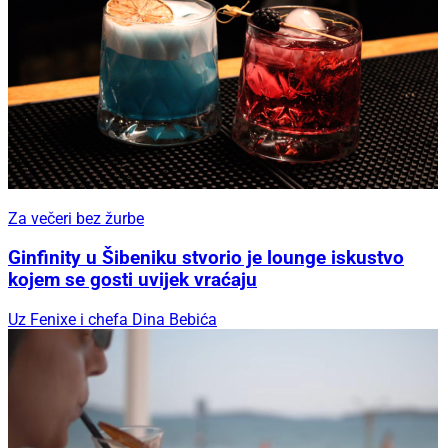
Za večeri bez žurbe
Ginfinity u Šibeniku stvorio je lounge iskustvo
kojem se gosti uvijek vraćaju
Uz Fenixe i chefa Dina Bebića