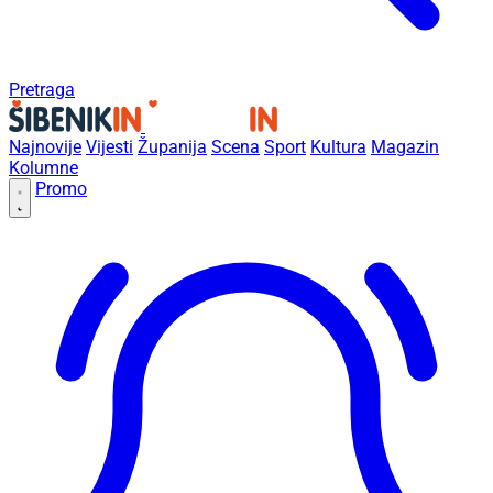
Pretraga
Najnovije
Vijesti
Županija
Scena
Sport
Kultura
Magazin
Kolumne
Promo