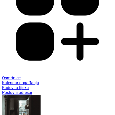
Osmrtnice
Kalendar događanja
Radovi u tijeku
Poslovni adresar