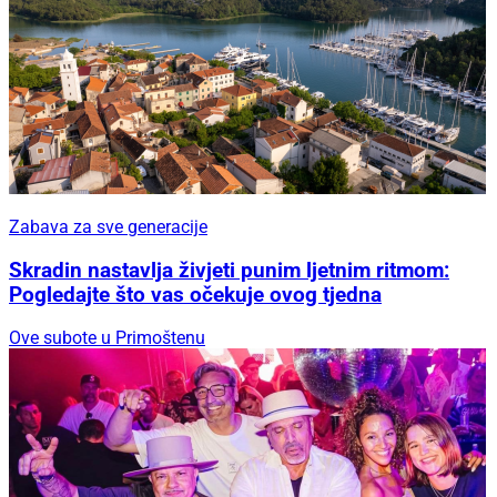
Zabava za sve generacije
Skradin nastavlja živjeti punim ljetnim ritmom:
Pogledajte što vas očekuje ovog tjedna
Ove subote u Primoštenu