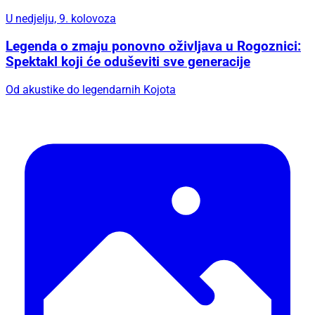
U nedjelju, 9. kolovoza
Legenda o zmaju ponovno oživljava u Rogoznici:
Spektakl koji će oduševiti sve generacije
Od akustike do legendarnih Kojota