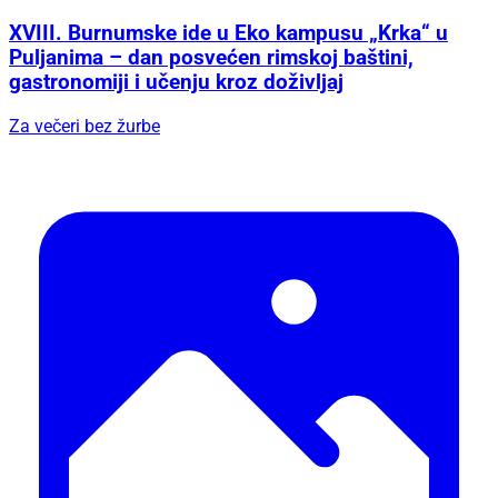
XVIII. Burnumske ide u Eko kampusu „Krka“ u
Puljanima – dan posvećen rimskoj baštini,
gastronomiji i učenju kroz doživljaj
Za večeri bez žurbe