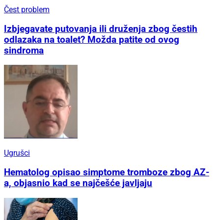
Čest problem
Izbjegavate putovanja ili druženja zbog čestih
odlazaka na toalet? Možda patite od ovog
sindroma
Ugrušci
Hematolog opisao simptome tromboze zbog AZ-
a, objasnio kad se najčešće javljaju