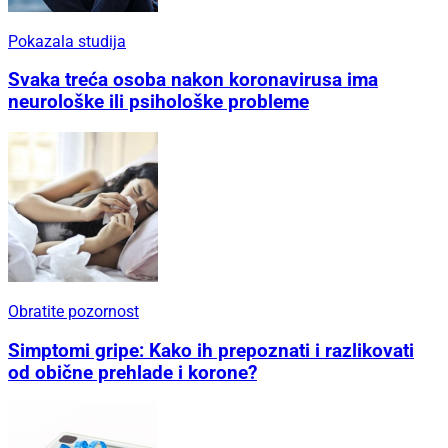
Pokazala studija
Svaka treća osoba nakon koronavirusa ima
neurološke ili psihološke probleme
Obratite pozornost
Simptomi gripe: Kako ih prepoznati i razlikovati
od obične prehlade i korone?