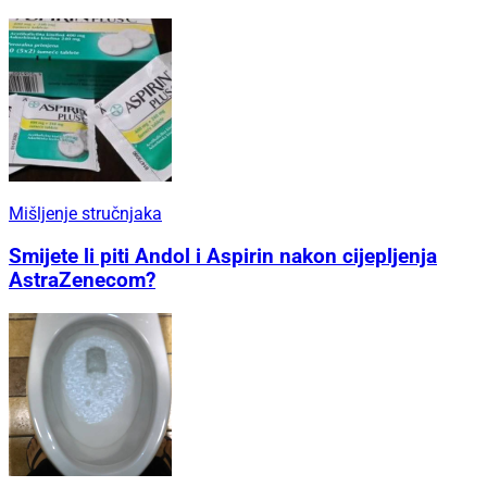
Mišljenje stručnjaka
Smijete li piti Andol i Aspirin nakon cijepljenja
AstraZenecom?