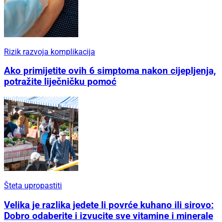
Rizik razvoja komplikacija
Ako primijetite ovih 6 simptoma nakon cijepljenja,
potražite liječničku pomoć
Šteta upropastiti
Velika je razlika jedete li povrće kuhano ili sirovo:
Dobro odaberite i izvucite sve vitamine i minerale