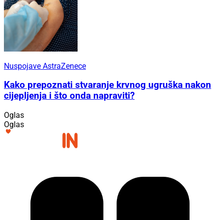
Nuspojave AstraZenece
Kako prepoznati stvaranje krvnog ugruška nakon
cijepljenja i što onda napraviti?
Oglas
Oglas