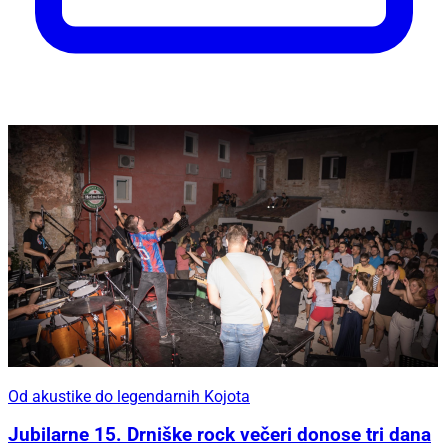
Od akustike do legendarnih Kojota
Jubilarne 15. Drniške rock večeri donose tri dana