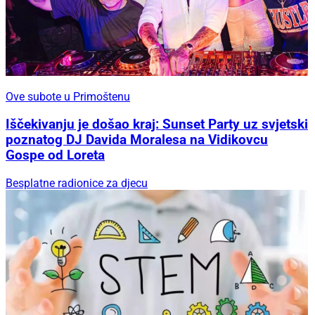
Ove subote u Primoštenu
Iščekivanju je došao kraj: Sunset Party uz svjetski
poznatog DJ Davida Moralesa na Vidikovcu
Gospe od Loreta
Besplatne radionice za djecu