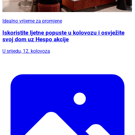
Idealno vrijeme za promjene
Iskoristite ljetne popuste u kolovozu i osvježite
svoj dom uz Hespo akcije
U srijedu, 12. kolovoza