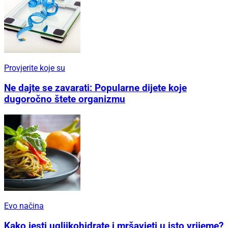
Provjerite koje su
Ne dajte se zavarati: Popularne dijete koje
dugoročno štete organizmu
Evo načina
Kako jesti ugljikohidrate i mršavjeti u isto vrijeme?