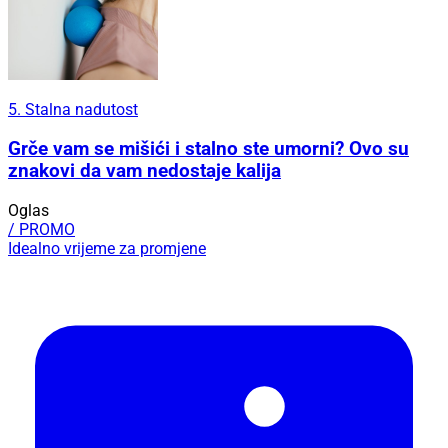
5. Stalna nadutost
Grče vam se mišići i stalno ste umorni? Ovo su
znakovi da vam nedostaje kalija
Oglas
/ PROMO
Idealno vrijeme za promjene