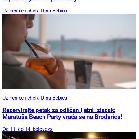
Uz Fenixe i chefa Dina Bebića
Uz Fenixe i chefa Dina Bebića
Rezervirajte petak za odličan ljetni izlazak:
Maratuša Beach Party vraća se na Brodaricu!
Od 11. do 14. kolovoza