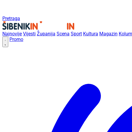
Pretraga
Najnovije
Vijesti
Županija
Scena
Sport
Kultura
Magazin
Kolum
Promo