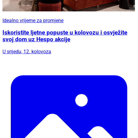
Idealno vrijeme za promjene
Iskoristite ljetne popuste u kolovozu i osvježite
svoj dom uz Hespo akcije
U srijedu, 12. kolovoza