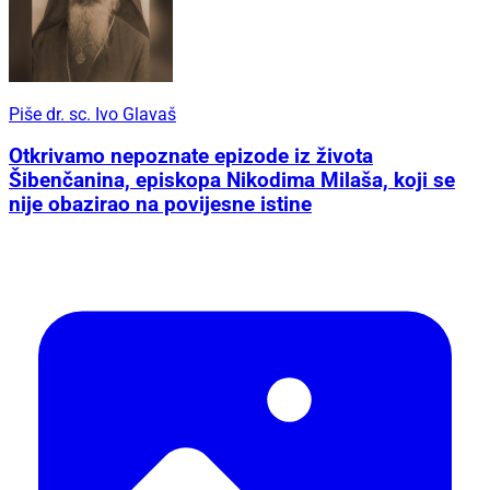
Piše dr. sc. Ivo Glavaš
Otkrivamo nepoznate epizode iz života
Šibenčanina, episkopa Nikodima Milaša, koji se
nije obazirao na povijesne istine