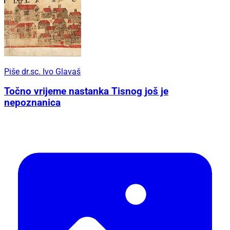
Piše dr.sc. Ivo Glavaš
Točno vrijeme nastanka Tisnog još je
nepoznanica