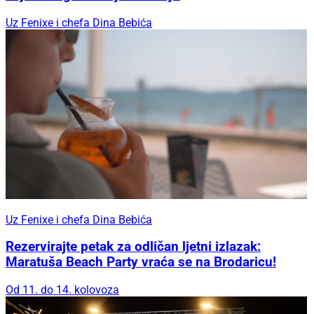
Uz Fenixe i chefa Dina Bebića
Uz Fenixe i chefa Dina Bebića
Rezervirajte petak za odličan ljetni izlazak:
Maratuša Beach Party vraća se na Brodaricu!
Od 11. do 14. kolovoza