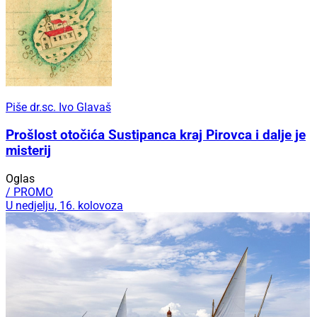
Piše dr.sc. Ivo Glavaš
Prošlost otočića Sustipanca kraj Pirovca i dalje je
misterij
Oglas
/ PROMO
U nedjelju, 16. kolovoza