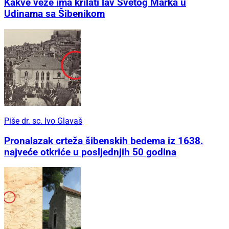
Kakve veze ima krilati lav Svetog Marka u
Udinama sa Šibenikom
Piše dr. sc. Ivo Glavaš
Pronalazak crteža šibenskih bedema iz 1638.
najveće otkriće u posljednjih 50 godina