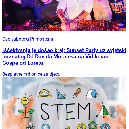
Ove subote u Primoštenu
Iščekivanju je došao kraj: Sunset Party uz svjetski
poznatog DJ Davida Moralesa na Vidikovcu
Gospe od Loreta
Besplatne radionice za djecu