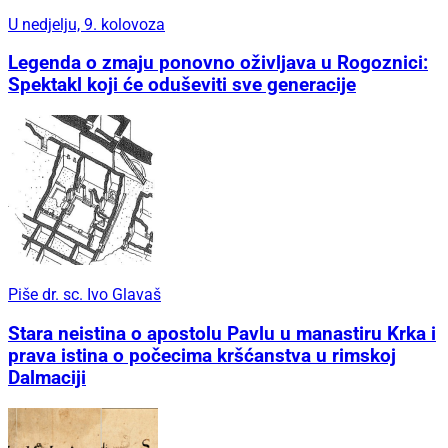
U nedjelju, 9. kolovoza
Legenda o zmaju ponovno oživljava u Rogoznici:
Spektakl koji će oduševiti sve generacije
Piše dr. sc. Ivo Glavaš
Stara neistina o apostolu Pavlu u manastiru Krka i
prava istina o počecima kršćanstva u rimskoj
Dalmaciji