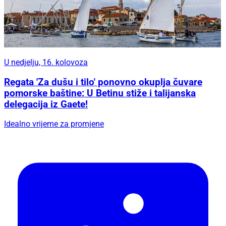
U nedjelju, 16. kolovoza
Regata 'Za dušu i tilo' ponovno okuplja čuvare
pomorske baštine: U Betinu stiže i talijanska
delegacija iz Gaete!
Idealno vrijeme za promjene