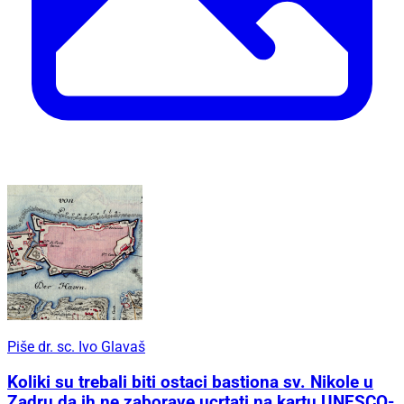
Piše dr. sc. Ivo Glavaš
Koliki su trebali biti ostaci bastiona sv. Nikole u
Zadru da ih ne zaborave ucrtati na kartu UNESCO-