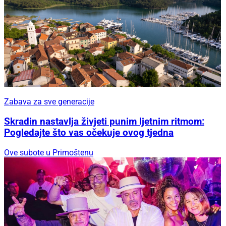
Zabava za sve generacije
Skradin nastavlja živjeti punim ljetnim ritmom:
Pogledajte što vas očekuje ovog tjedna
Ove subote u Primoštenu