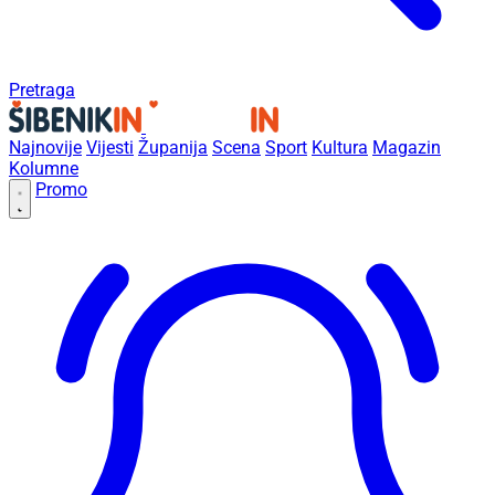
Pretraga
Najnovije
Vijesti
Županija
Scena
Sport
Kultura
Magazin
Kolumne
Promo