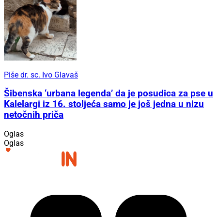
Piše dr. sc. Ivo Glavaš
Šibenska ‘urbana legenda’ da je posudica za pse u
Kalelargi iz 16. stoljeća samo je još jedna u nizu
netočnih priča
Oglas
Oglas