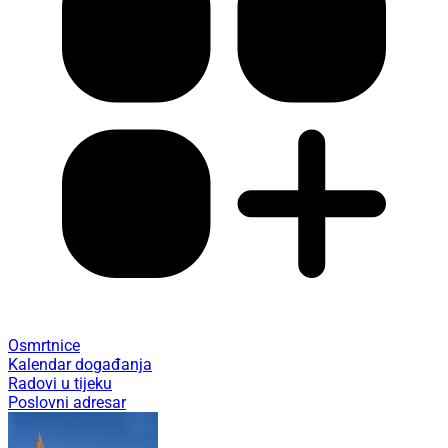
Osmrtnice
Kalendar događanja
Radovi u tijeku
Poslovni adresar