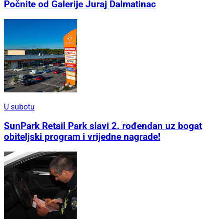
Počnite od Galerije Juraj Dalmatinac
U subotu
SunPark Retail Park slavi 2. rođendan uz bogat
obiteljski program i vrijedne nagrade!