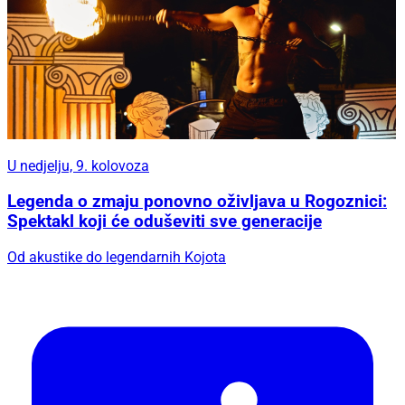
U nedjelju, 9. kolovoza
Legenda o zmaju ponovno oživljava u Rogoznici:
Spektakl koji će oduševiti sve generacije
Od akustike do legendarnih Kojota