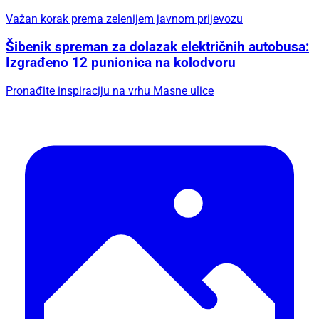
Važan korak prema zelenijem javnom prijevozu
Šibenik spreman za dolazak električnih autobusa:
Izgrađeno 12 punionica na kolodvoru
Pronađite inspiraciju na vrhu Masne ulice