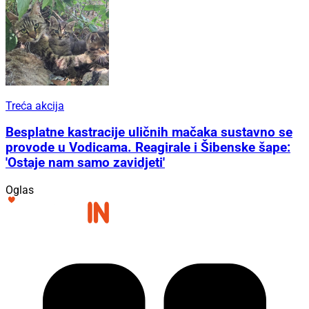
Treća akcija
Besplatne kastracije uličnih mačaka sustavno se
provode u Vodicama. Reagirale i Šibenske šape:
'Ostaje nam samo zavidjeti'
Oglas