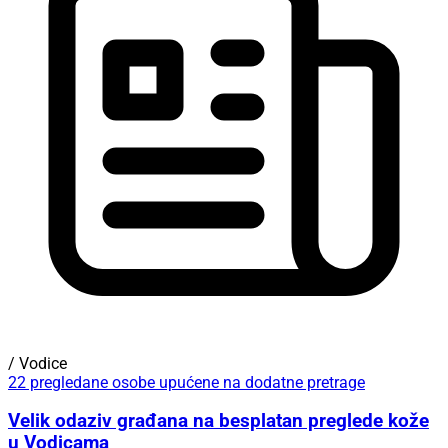
/ Vodice
22 pregledane osobe upućene na dodatne pretrage
Velik odaziv građana na besplatan preglede kože
u Vodicama