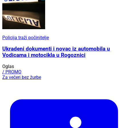
Policija traži počinitelje
Ukradeni dokumenti i novac iz automobila u
Vodicama i motocikla u Rogoznici
Oglas
/ PROMO
Za večeri bez žurbe