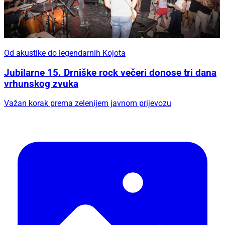
Od akustike do legendarnih Kojota
Jubilarne 15. Drniške rock večeri donose tri dana
vrhunskog zvuka
Važan korak prema zelenijem javnom prijevozu