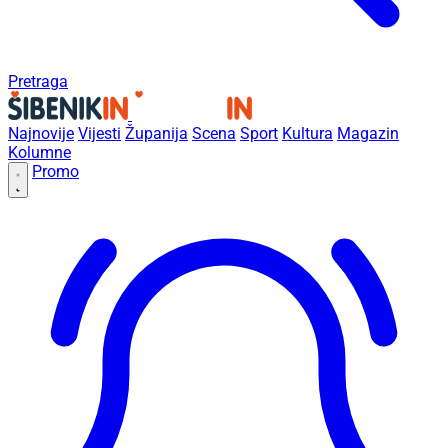
Pretraga
Najnovije
Vijesti
Županija
Scena
Sport
Kultura
Magazin
Kolumne
Promo