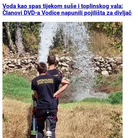
Voda kao spas tijekom suše i toplinskog vala:
Članovi DVD-a Vodice napunili pojilišta za divljač