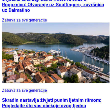
Rogoznicu: Otvaranje uz Soulfingers, završnica
uz Dalmatino
Zabava za sve generacije
Zabava za sve generacije
Skradin nastavlja živjeti punim ljetnim ritmom:
Pogledajte što vas očekuje ovog tjedna