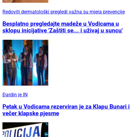
Redoviti dermatološki pregledi važna su mjera prevencije
Besplatno pregledajte madeže u Vodicama u
sklopu inicijative 'Zaštiti se... i uživaj u suncu'
Đardin je IN
Petak u Vodicama rezerviran je za Klapu Bunari i
večer klapske pjesme