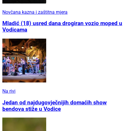
Novčana kazna i zaštitna mjera
Mladić (18) usred dana drogiran vozio moped u
Vodicama
Na rivi
Jedan od najdugovječnijih domaćih show
bendova stiže u Vodice