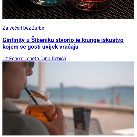
Za večeri bez žurbe
Ginfinity u Šibeniku stvorio je lounge iskustvo
kojem se gosti uvijek vraćaju
Uz Fenixe i chefa Dina Bebića