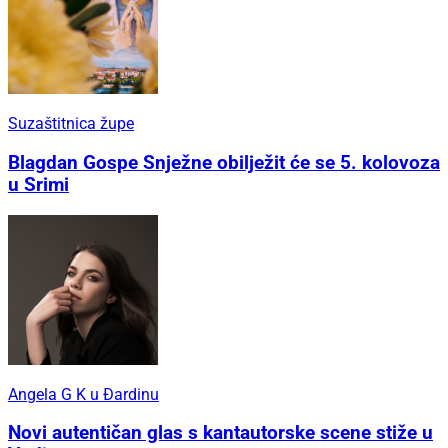
Suzaštitnica župe
Blagdan Gospe Snježne obilježit će se 5. kolovoza
u Srimi
Angela G K u Đardinu
Novi autentičan glas s kantautorske scene stiže u