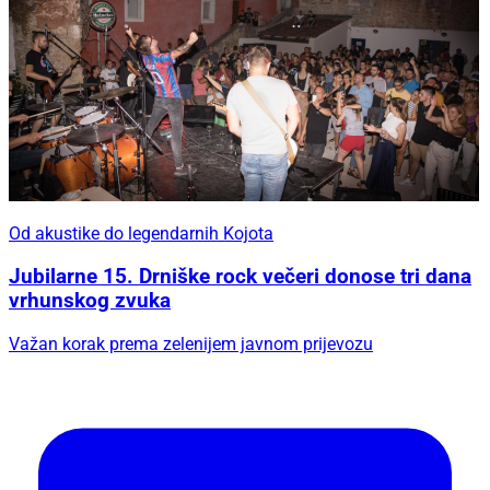
Od akustike do legendarnih Kojota
Jubilarne 15. Drniške rock večeri donose tri dana
vrhunskog zvuka
Važan korak prema zelenijem javnom prijevozu