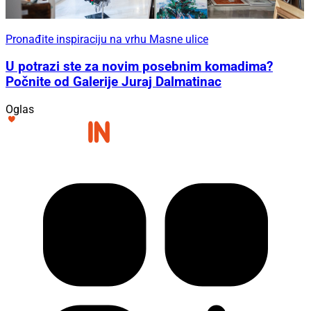
Pronađite inspiraciju na vrhu Masne ulice
U potrazi ste za novim posebnim komadima?
Počnite od Galerije Juraj Dalmatinac
Oglas