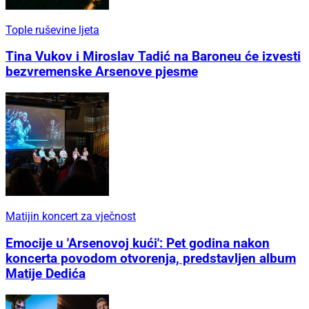
Tople ruševine ljeta
Tina Vukov i Miroslav Tadić na Baroneu će izvesti
bezvremenske Arsenove pjesme
Matijin koncert za vječnost
Emocije u 'Arsenovoj kući': Pet godina nakon
koncerta povodom otvorenja, predstavljen album
Matije Dedića