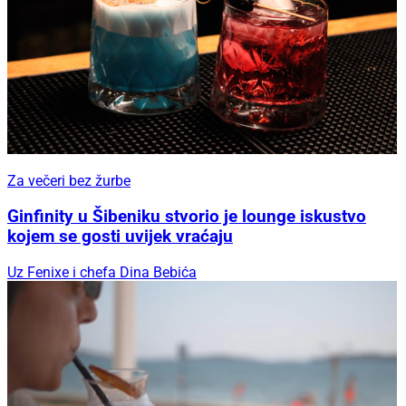
Za večeri bez žurbe
Ginfinity u Šibeniku stvorio je lounge iskustvo
kojem se gosti uvijek vraćaju
Uz Fenixe i chefa Dina Bebića