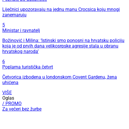
Liječnici upozoravaju na jednu manu Crocsica koju mnogi
zanemaruju
5
Ministar i ravnatelj
Božinović i Milina: ‘Istinski smo ponosni na hrvatsku policiju
koja je od prvih dana velikosrpske agresije stala u obranu
hrvatskog naroda’
6
Poplarna turistička četvrt
Četvorica izbodena u londonskom Covent Gardenu, žena
uhićena
VIŠE
Oglas
/ PROMO
Za večeri bez žurbe