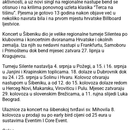
aktivnosti, a uz novi singl na regionalne nastupe bend se
otisnuo i na krilima ponovnog uzleta klasika “Terca na
tišinu”. Pjesma je gotovo 13 godina nakon objave već u
nekoliko navrata bila i na prvom mjestu hrvatske Billboard
ljestvice.
Koncert u Šibeniku dio je velike regionalne turneje Silentea po
klubovima i koncertnim dvoranama Hrvatske i okolnih
zemalja. Iza njih su nedavni nastupi u Frankfurtu, Samoboru
i Primoštenu dok bend mjesec zatvara 27. lipnja u
Kragujevcu.
Turneju Silente nastavlja 4. srpnja u Požegi, a 15. i 16. srpnja
u Janjini i Krapinskim toplicama. 18. dolaze u Dubrovnik dok
su 24. i 25. srpnja u Solinu i Hvaru. Kolovoz otvaraju
nastupom u Šibeniku, a od 12. do 15. kolovoza dolaze redom
u Herceg Novi, Makarsku, Viroviticu i Pulu. Mjesec zatvaraju
29. kolovoza u slovenskim Brežicama, a 11. rujna slijedi Luka
Beograd.
Ulaznice za koncert na šibenskoj tvrđavi sv. Mihovila 8.
kolovoza u prodaji su po early bird cijeni od 25 eura u
sustavima Eventim I Core Event.