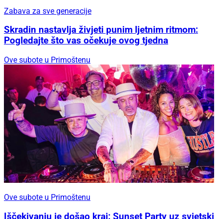
Zabava za sve generacije
Skradin nastavlja živjeti punim ljetnim ritmom:
Pogledajte što vas očekuje ovog tjedna
Ove subote u Primoštenu
Ove subote u Primoštenu
Iščekivanju je došao kraj: Sunset Party uz svjetski