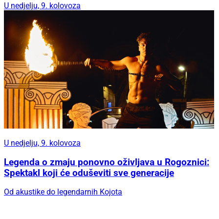
U nedjelju, 9. kolovoza
U nedjelju, 9. kolovoza
Legenda o zmaju ponovno oživljava u Rogoznici:
Spektakl koji će oduševiti sve generacije
Od akustike do legendarnih Kojota