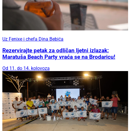
Uz Fenixe i chefa Dina Bebića
Rezervirajte petak za odličan ljetni izlazak:
Maratuša Beach Party vraća se na Brodaricu!
Od 11. do 14. kolovoza