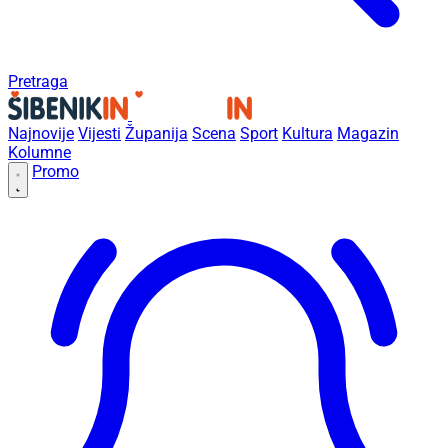
Pretraga
Najnovije
Vijesti
Županija
Scena
Sport
Kultura
Magazin
Kolumne
Promo