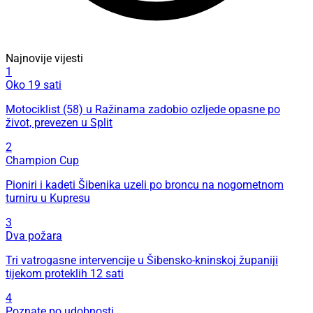
Najnovije vijesti
1
Oko 19 sati
Motociklist (58) u Ražinama zadobio ozljede opasne po
život, prevezen u Split
2
Champion Cup
Pioniri i kadeti Šibenika uzeli po broncu na nogometnom
turniru u Kupresu
3
Dva požara
Tri vatrogasne intervencije u Šibensko-kninskoj županiji
tijekom proteklih 12 sati
4
Poznate po udobnosti