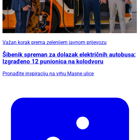
Važan korak prema zelenijem javnom prijevozu
Šibenik spreman za dolazak električnih autobusa:
Izgrađeno 12 punionica na kolodvoru
Pronađite inspiraciju na vrhu Masne ulice