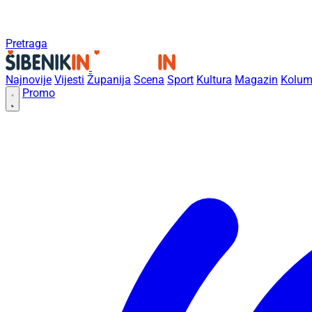
Pretraga
Najnovije
Vijesti
Županija
Scena
Sport
Kultura
Magazin
Kolum
Promo