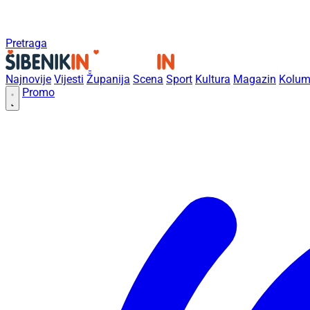
Pretraga
Najnovije
Vijesti
Županija
Scena
Sport
Kultura
Magazin
Kolum
Promo