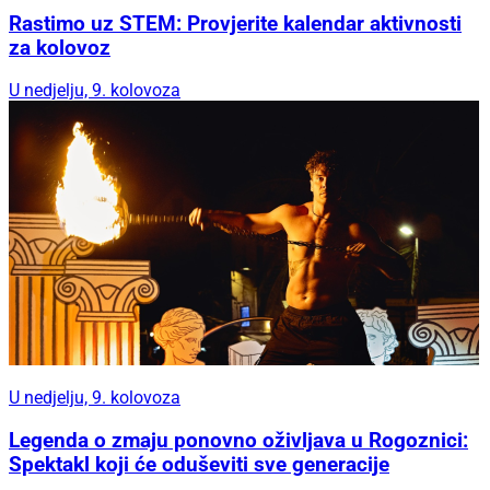
Rastimo uz STEM: Provjerite kalendar aktivnosti
za kolovoz
U nedjelju, 9. kolovoza
U nedjelju, 9. kolovoza
Legenda o zmaju ponovno oživljava u Rogoznici:
Spektakl koji će oduševiti sve generacije