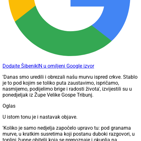
Dodajte ŠibenikIN u omiljeni Google izvor
'Danas smo uredili i obrezali našu murvu ispred crkve. Stablo
je to pod kojim se toliko puta zaustavimo, ispričamo,
nasmijemo, podijelimo brige i radosti života', izvijestili su u
ponedjeljak iz Župe Velike Gospe Tribunj.
Oglas
U istom tonu je i nastavak objave.
'Koliko je samo nedjelja započelo upravo tu: pod granama
murve, u kratkim susretima koji postanu duboki razgovori, u
toplini župne obitelji koja se prepoznaje i okuplja na