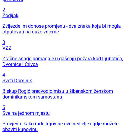
2
Zodijak
Zvijezde im donose promjenu - dva znaka koja bi mogla
otputovati na duže vrijeme
3
VZZ
Zračne snage pomagale u gašenju požara kod Ljubotića,
Dvornice i Crivca
4
Sveti Dominik
Biskup Rogić predvodio misu u šibenskom ženskom
dominikanskom samostanu
5
Sve na jednom mjestu
Provjerite kako rade trgovine ove nedjelje i gdje možete
obaviti kupovinu