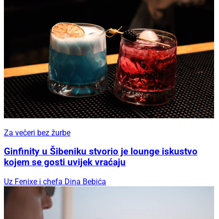
Za večeri bez žurbe
Ginfinity u Šibeniku stvorio je lounge iskustvo
kojem se gosti uvijek vraćaju
Uz Fenixe i chefa Dina Bebića