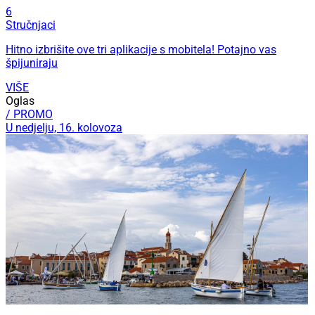
6
Stručnjaci
Hitno izbrišite ove tri aplikacije s mobitela! Potajno vas
špijuniraju
VIŠE
Oglas
/ PROMO
U nedjelju, 16. kolovoza