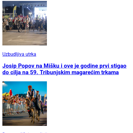
Uzbudljiva utrka
Josip Popov na Mišku i ove je godine prvi stigao
do cilja na 59. Tribunjskim magarećim trkama