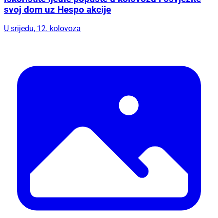
svoj dom uz Hespo akcije
U srijedu, 12. kolovoza