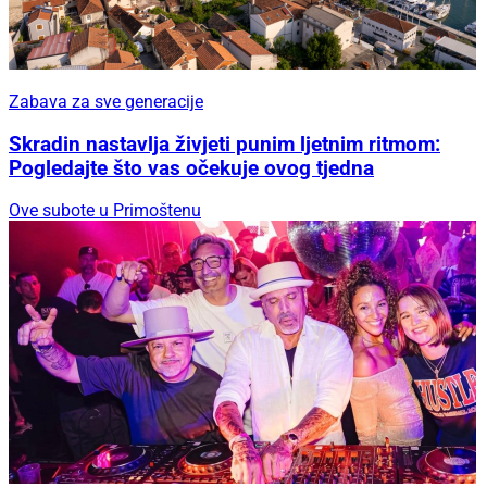
Zabava za sve generacije
Skradin nastavlja živjeti punim ljetnim ritmom:
Pogledajte što vas očekuje ovog tjedna
Ove subote u Primoštenu