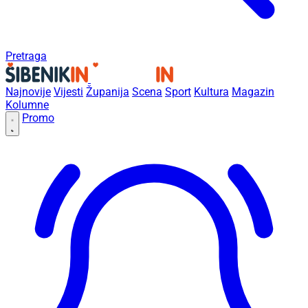
Pretraga
Najnovije
Vijesti
Županija
Scena
Sport
Kultura
Magazin
Kolumne
Promo