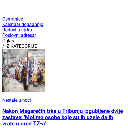
Osmrtnice
Kalendar događanja
Radovi u tijeku
Poslovni adresar
Oglas
/ IZ KATEGORIJE
Nestale u noći
Nakon Magarećih trka u Tribunju izgubljene dvije
zastave: 'Molimo osobe koje su ih uzele da ih
vrate u ured TZ-a'