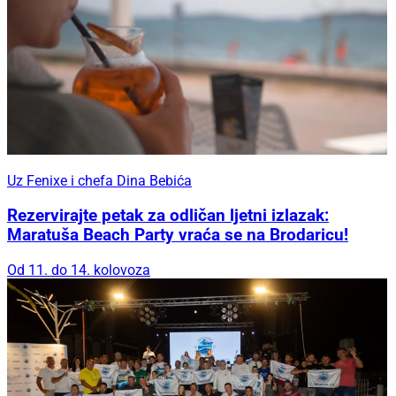
Uz Fenixe i chefa Dina Bebića
Rezervirajte petak za odličan ljetni izlazak:
Maratuša Beach Party vraća se na Brodaricu!
Od 11. do 14. kolovoza