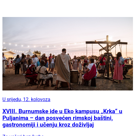
U srijedu, 12. kolovoza
XVIII. Burnumske ide u Eko kampusu „Krka“ u
Puljanima – dan posvećen rimskoj baštini,
gastronomiji i učenju kroz doživljaj