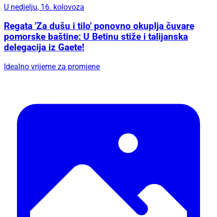
U nedjelju, 16. kolovoza
Regata 'Za dušu i tilo' ponovno okuplja čuvare
pomorske baštine: U Betinu stiže i talijanska
delegacija iz Gaete!
Idealno vrijeme za promjene