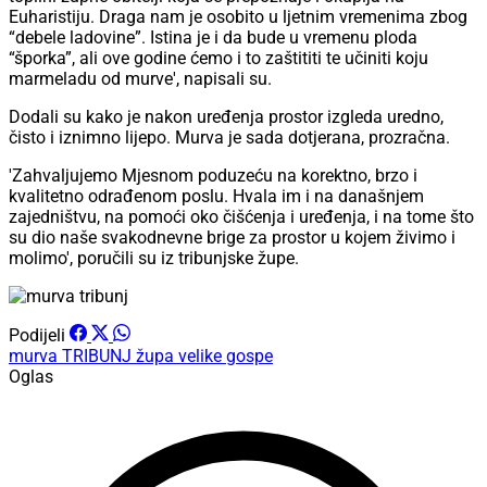
Euharistiju. Draga nam je osobito u ljetnim vremenima zbog
“debele ladovine”. Istina je i da bude u vremenu ploda
“šporka”, ali ove godine ćemo i to zaštititi te učiniti koju
marmeladu od murve', napisali su.
Dodali su kako je nakon uređenja prostor izgleda uredno,
čisto i iznimno lijepo. Murva je sada dotjerana, prozračna.
'Zahvaljujemo Mjesnom poduzeću na korektno, brzo i
kvalitetno odrađenom poslu. Hvala im i na današnjem
zajedništvu, na pomoći oko čišćenja i uređenja, i na tome što
su dio naše svakodnevne brige za prostor u kojem živimo i
molimo', poručili su iz tribunjske župe.
Podijeli
murva
TRIBUNJ
župa velike gospe
Oglas