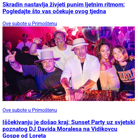
Skradin nastavlja živjeti punim ljetnim ritmom:
Pogledajte što vas očekuje ovog tjedna
Ove subote u Primoštenu
Ove subote u Primoštenu
Iščekivanju je došao kraj: Sunset Party uz svjetski
poznatog DJ Davida Moralesa na Vidikovcu
Gospe od Loreta