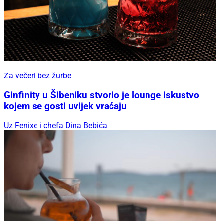
Za večeri bez žurbe
Ginfinity u Šibeniku stvorio je lounge iskustvo
kojem se gosti uvijek vraćaju
Uz Fenixe i chefa Dina Bebića