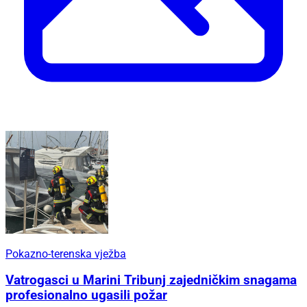
Pokazno-terenska vježba
Vatrogasci u Marini Tribunj zajedničkim snagama
profesionalno ugasili požar