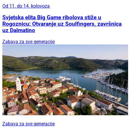
Od 11. do 14. kolovoza
Svjetska elita Big Game ribolova stiže u
Rogoznicu: Otvaranje uz Soulfingers, završnica
uz Dalmatino
Zabava za sve generacije
Zabava za sve generacije