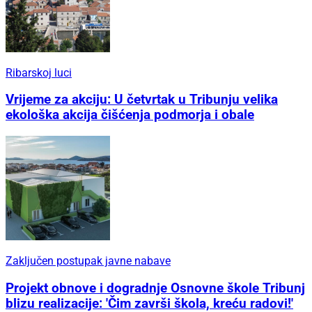
Ribarskoj luci
Vrijeme za akciju: U četvrtak u Tribunju velika
ekološka akcija čišćenja podmorja i obale
Zaključen postupak javne nabave
Projekt obnove i dogradnje Osnovne škole Tribunj
blizu realizacije: 'Čim završi škola, kreću radovi!'