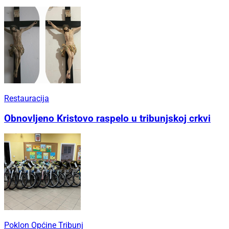
Restauracija
Obnovljeno Kristovo raspelo u tribunjskoj crkvi
Poklon Općine Tribunj