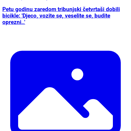
Petu godinu zaredom tribunjski četvrtaši dobili
bicikle: 'Djeco, vozite se, veselite se, budite
oprezni..'