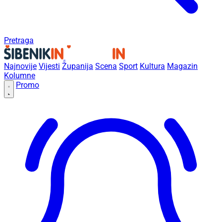
Pretraga
Najnovije
Vijesti
Županija
Scena
Sport
Kultura
Magazin
Kolumne
Promo