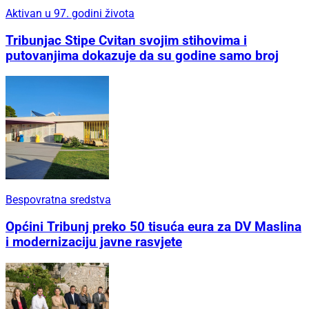
Aktivan u 97. godini života
Tribunjac Stipe Cvitan svojim stihovima i
putovanjima dokazuje da su godine samo broj
Bespovratna sredstva
Općini Tribunj preko 50 tisuća eura za DV Maslina
i modernizaciju javne rasvjete