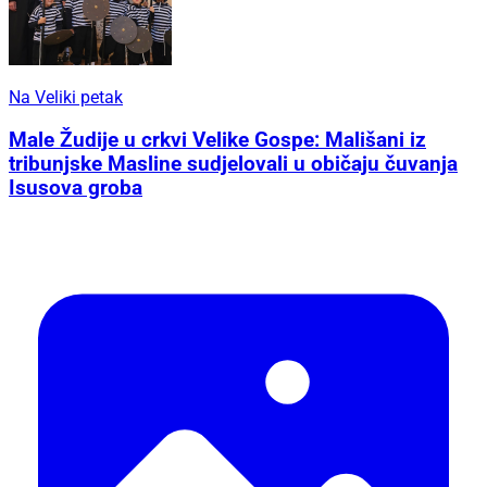
Na Veliki petak
Male Žudije u crkvi Velike Gospe: Mališani iz
tribunjske Masline sudjelovali u običaju čuvanja
Isusova groba