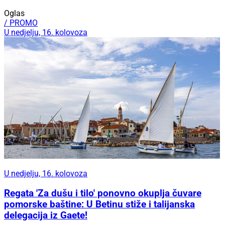
Oglas
/ PROMO
U nedjelju, 16. kolovoza
U nedjelju, 16. kolovoza
Regata 'Za dušu i tilo' ponovno okuplja čuvare
pomorske baštine: U Betinu stiže i talijanska
delegacija iz Gaete!