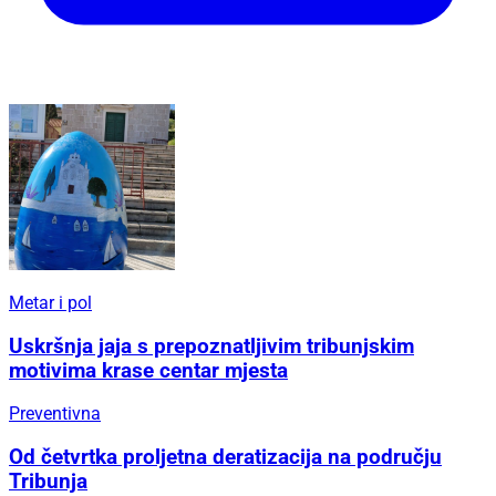
Metar i pol
Uskršnja jaja s prepoznatljivim tribunjskim
motivima krase centar mjesta
Preventivna
Od četvrtka proljetna deratizacija na području
Tribunja