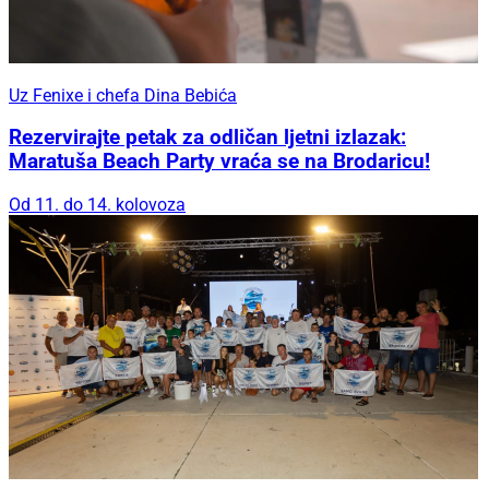
Uz Fenixe i chefa Dina Bebića
Rezervirajte petak za odličan ljetni izlazak:
Maratuša Beach Party vraća se na Brodaricu!
Od 11. do 14. kolovoza