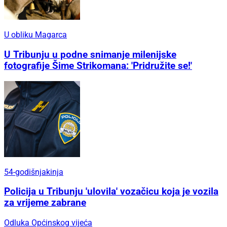
U obliku Magarca
U Tribunju u podne snimanje milenijske
fotografije Šime Strikomana: 'Pridružite se!'
54-godišnjakinja
Policija u Tribunju 'ulovila' vozačicu koja je vozila
za vrijeme zabrane
Odluka Općinskog vijeća