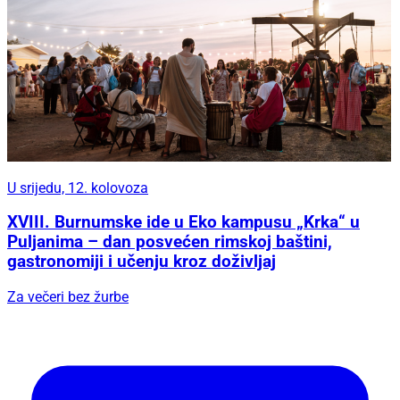
U srijedu, 12. kolovoza
XVIII. Burnumske ide u Eko kampusu „Krka“ u
Puljanima – dan posvećen rimskoj baštini,
gastronomiji i učenju kroz doživljaj
Za večeri bez žurbe