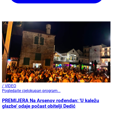
/ VIDEO
Pogledajte cjelokupan program...
PREMIJERA Na Arsenov rođendan: 'U kaležu
glazbe' odaje počast obitelji Dedić