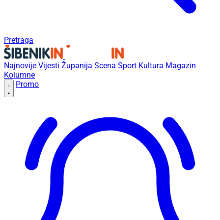
Pretraga
Najnovije
Vijesti
Županija
Scena
Sport
Kultura
Magazin
Kolumne
Promo