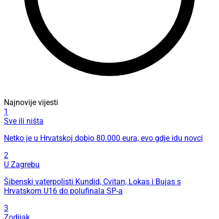
Najnovije vijesti
1
Sve ili ništa
Netko je u Hrvatskoj dobio 80.000 eura, evo gdje idu novci
2
U Zagrebu
Šibenski vaterpolisti Kundid, Cvitan, Lokas i Bujas s
Hrvatskom U16 do polufinala SP-a
3
Zodijak