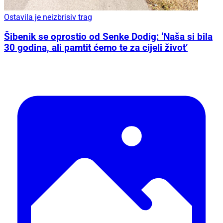
Ostavila je neizbrisiv trag
Šibenik se oprostio od Senke Dodig: ‘Naša si bila
30 godina, ali pamtit ćemo te za cijeli život’