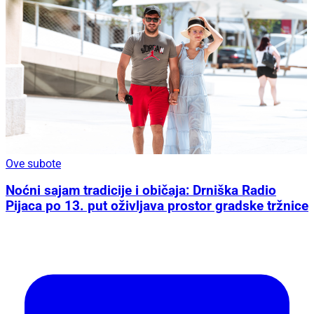
Ove subote
Noćni sajam tradicije i običaja: Drniška Radio
Pijaca po 13. put oživljava prostor gradske tržnice