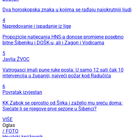
Dva horoskopska znaka u kojima se rađaju najokrutniji ljudi
4
Napredovanje i ispadanje iz lige
Propozicije natjecanja HNS-a donose promjene posebno
bitne Šibeniku i DOŠK-u, ali i Zagori i Vodicama
5
Javlja ŽVOC
Vatrogasci imali pune ruke posla: U samo 12 sati čak 10
intervencija u županiji, najveći požar kod Radučića
6
Povratak izvjestan
KK Zabok se oprostio od Širka i zaželio mu sreću doma:
Sjećate li se njegove prve sezone u Šibenci?
VIŠE
Oglas
/ FOTO
Hrvatski književnik