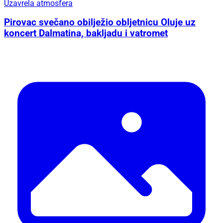
Uzavrela atmosfera
Pirovac svečano obilježio obljetnicu Oluje uz
koncert Dalmatina, bakljadu i vatromet