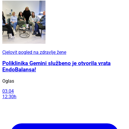
Cjelovit pogled na zdravlje žene
Poliklinika Gemini službeno je otvorila vrata
EndoBalansa!
Oglas
03.04
12:30h