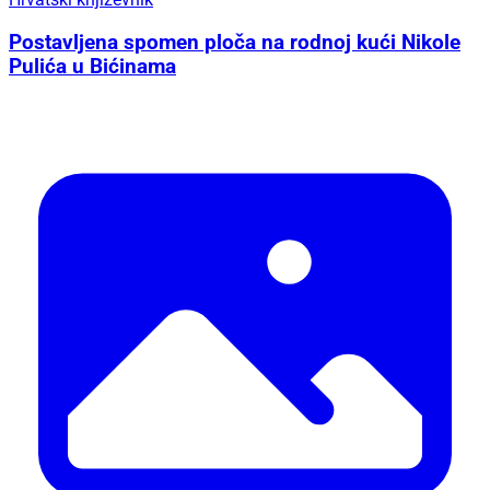
Postavljena spomen ploča na rodnoj kući Nikole
Pulića u Bićinama