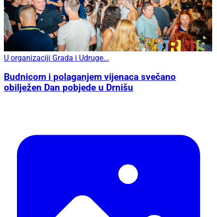
U organizaciji Grada i Udruge...
Budnicom i polaganjem vijenaca svečano
obilježen Dan pobjede u Drnišu