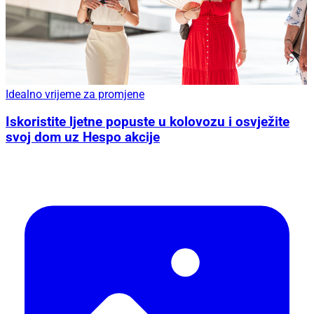
Idealno vrijeme za promjene
Iskoristite ljetne popuste u kolovozu i osvježite
svoj dom uz Hespo akcije