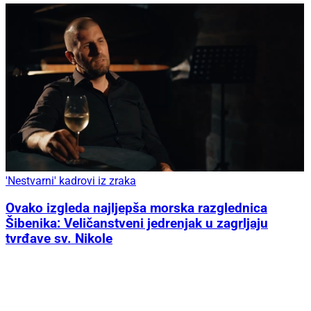
'Nestvarni' kadrovi iz zraka
Ovako izgleda najljepša morska razglednica
Šibenika: Veličanstveni jedrenjak u zagrljaju
tvrđave sv. Nikole