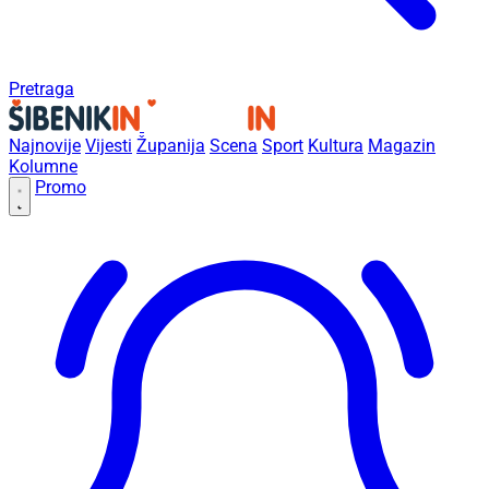
Pretraga
Najnovije
Vijesti
Županija
Scena
Sport
Kultura
Magazin
Kolumne
Promo