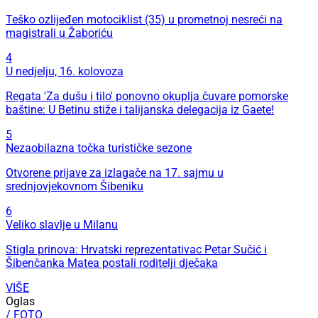
Teško ozlijeđen motociklist (35) u prometnoj nesreći na
magistrali u Žaboriću
4
U nedjelju, 16. kolovoza
Regata 'Za dušu i tilo' ponovno okuplja čuvare pomorske
baštine: U Betinu stiže i talijanska delegacija iz Gaete!
5
Nezaobilazna točka turističke sezone
Otvorene prijave za izlagače na 17. sajmu u
srednjovjekovnom Šibeniku
6
Veliko slavlje u Milanu
Stigla prinova: Hrvatski reprezentativac Petar Sučić i
Šibenčanka Matea postali roditelji dječaka
VIŠE
Oglas
/ FOTO