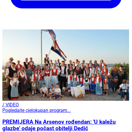
/ VIDEO
Pogledajte cjelokupan program...
PREMIJERA Na Arsenov rođendan: 'U kaležu
glazbe' odaje počast obitelji Dedić