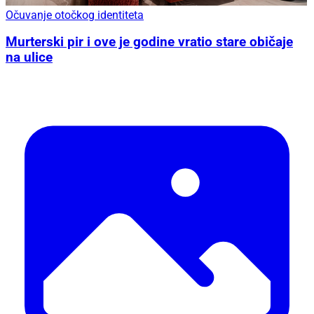
Očuvanje otočkog identiteta
Murterski pir i ove je godine vratio stare običaje
na ulice