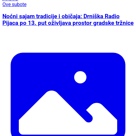
Ove subote
Noćni sajam tradicije i običaja: Drniška Radio
Pijaca po 13. put oživljava prostor gradske tržnice