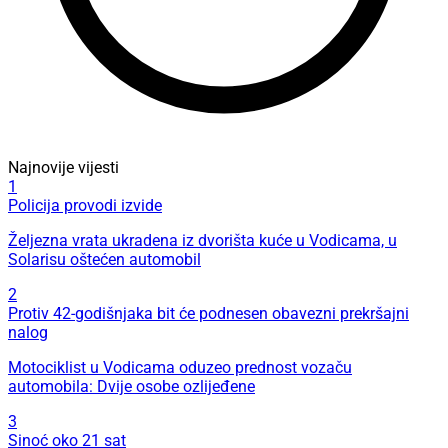
Najnovije vijesti
1
Policija provodi izvide
Željezna vrata ukradena iz dvorišta kuće u Vodicama, u
Solarisu oštećen automobil
2
Protiv 42-godišnjaka bit će podnesen obavezni prekršajni
nalog
Motociklist u Vodicama oduzeo prednost vozaču
automobila: Dvije osobe ozlijeđene
3
Sinoć oko 21 sat