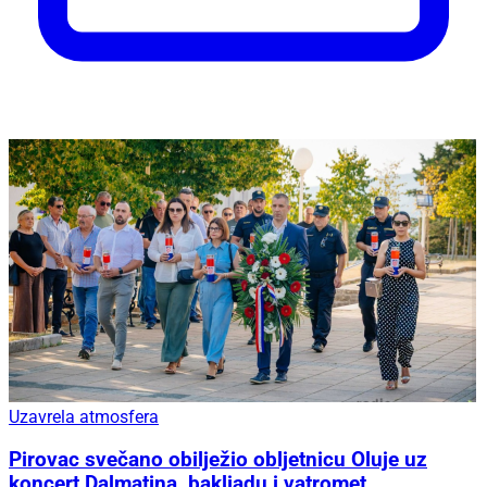
Uzavrela atmosfera
Pirovac svečano obilježio obljetnicu Oluje uz
koncert Dalmatina, bakljadu i vatromet