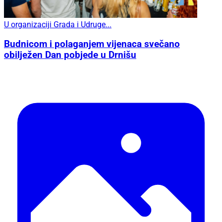
U organizaciji Grada i Udruge...
Budnicom i polaganjem vijenaca svečano
obilježen Dan pobjede u Drnišu