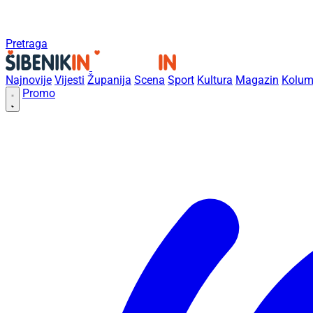
Pretraga
Najnovije
Vijesti
Županija
Scena
Sport
Kultura
Magazin
Kolum
Promo