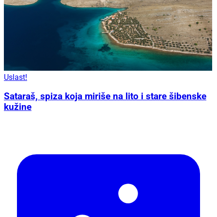
Uslast!
Sataraš, spiza koja miriše na lito i stare šibenske
kužine