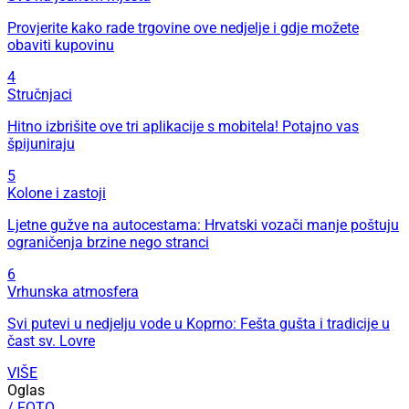
Provjerite kako rade trgovine ove nedjelje i gdje možete
obaviti kupovinu
4
Stručnjaci
Hitno izbrišite ove tri aplikacije s mobitela! Potajno vas
špijuniraju
5
Kolone i zastoji
Ljetne gužve na autocestama: Hrvatski vozači manje poštuju
ograničenja brzine nego stranci
6
Vrhunska atmosfera
Svi putevi u nedjelju vode u Koprno: Fešta gušta i tradicije u
čast sv. Lovre
VIŠE
Oglas
/ FOTO