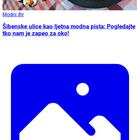
Modni đir
Šibenske ulice kao ljetna modna pista: Pogledajte
tko nam je zapeo za oko!