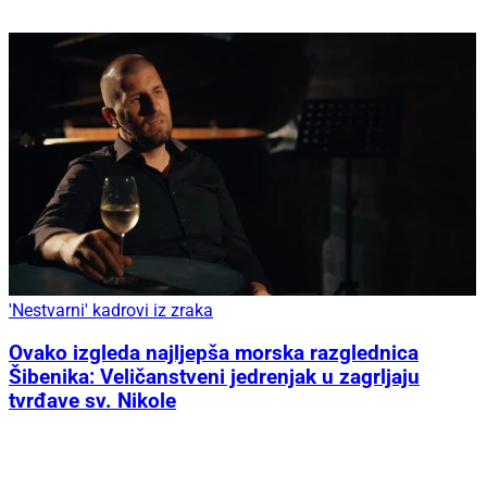
'Nestvarni' kadrovi iz zraka
Ovako izgleda najljepša morska razglednica
Šibenika: Veličanstveni jedrenjak u zagrljaju
tvrđave sv. Nikole