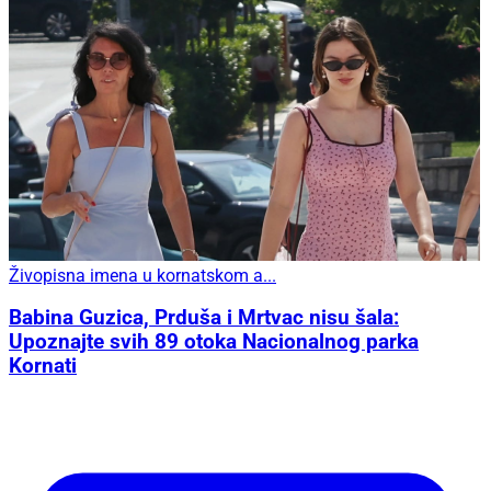
Živopisna imena u kornatskom a...
Babina Guzica, Prduša i Mrtvac nisu šala:
Upoznajte svih 89 otoka Nacionalnog parka
Kornati