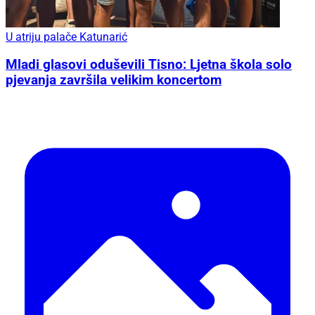
U atriju palače Katunarić
Mladi glasovi oduševili Tisno: Ljetna škola solo
pjevanja završila velikim koncertom