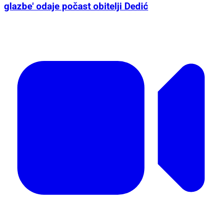
glazbe' odaje počast obitelji Dedić