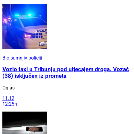
Bio sumnjiv policiji
Vozio taxi u Tribunju pod utjecajem droga. Vozač
(38) isključen iz prometa
Oglas
11.12
12:25h