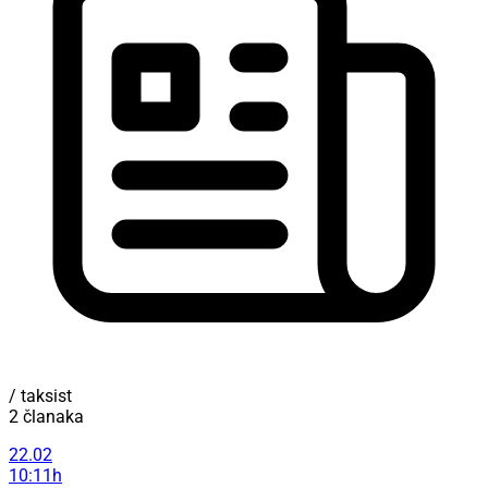
/ taksist
2 članaka
22.02
10:11h