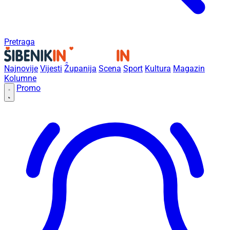
Pretraga
Najnovije
Vijesti
Županija
Scena
Sport
Kultura
Magazin
Kolumne
Promo