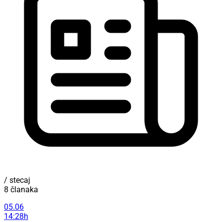
/ stecaj
8 članaka
05.06
14:28h