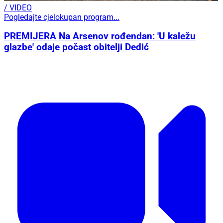
/ VIDEO
Pogledajte cjelokupan program...
PREMIJERA Na Arsenov rođendan: 'U kaležu
glazbe' odaje počast obitelji Dedić