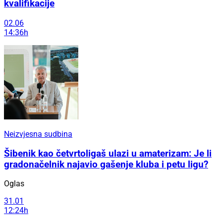
kvalifikacije
02.06
14:36h
Neizvjesna sudbina
Šibenik kao četvrtoligaš ulazi u amaterizam: Je li
gradonačelnik najavio gašenje kluba i petu ligu?
Oglas
31.01
12:24h