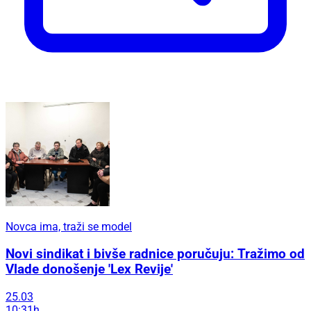
Novca ima, traži se model
Novi sindikat i bivše radnice poručuju: Tražimo od
Vlade donošenje 'Lex Revije'
25.03
10:31h