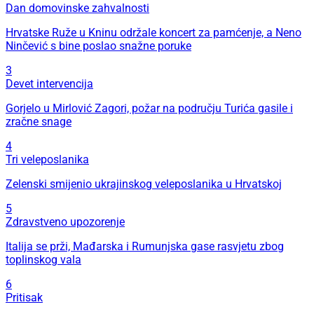
Dan domovinske zahvalnosti
Hrvatske Ruže u Kninu održale koncert za pamćenje, a Neno
Ninčević s bine poslao snažne poruke
3
Devet intervencija
Gorjelo u Mirlović Zagori, požar na području Turića gasile i
zračne snage
4
Tri veleposlanika
Zelenski smijenio ukrajinskog veleposlanika u Hrvatskoj
5
Zdravstveno upozorenje
Italija se prži, Mađarska i Rumunjska gase rasvjetu zbog
toplinskog vala
6
Pritisak