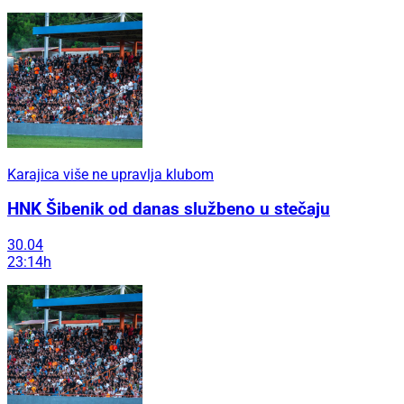
Karajica više ne upravlja klubom
HNK Šibenik od danas službeno u stečaju
30.04
23:14h