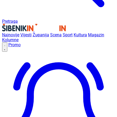
Pretraga
Najnovije
Vijesti
Županija
Scena
Sport
Kultura
Magazin
Kolumne
Promo