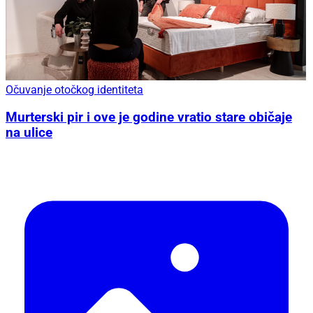
Očuvanje otočkog identiteta
Murterski pir i ove je godine vratio stare običaje
na ulice