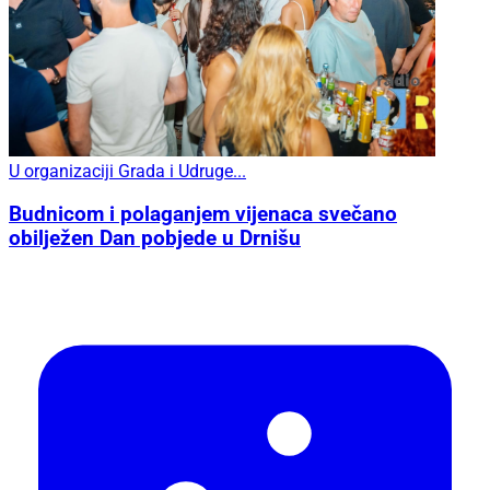
U organizaciji Grada i Udruge...
Budnicom i polaganjem vijenaca svečano
obilježen Dan pobjede u Drnišu