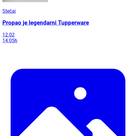
Stečaj
Propao je legendarni Tupperware
12.02
14:05h