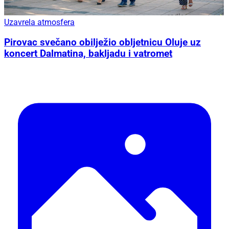
Uzavrela atmosfera
Pirovac svečano obilježio obljetnicu Oluje uz
koncert Dalmatina, bakljadu i vatromet