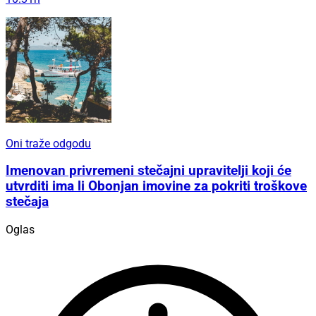
Oni traže odgodu
Imenovan privremeni stečajni upravitelji koji će
utvrditi ima li Obonjan imovine za pokriti troškove
stečaja
Oglas