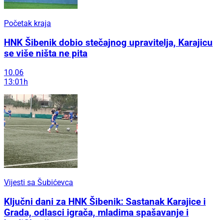
Početak kraja
HNK Šibenik dobio stečajnog upravitelja, Karajicu
se više ništa ne pita
10.06
13:01h
Vijesti sa Šubićevca
Ključni dani za HNK Šibenik: Sastanak Karajice i
Grada, odlasci igrača, mladima spašavanje i