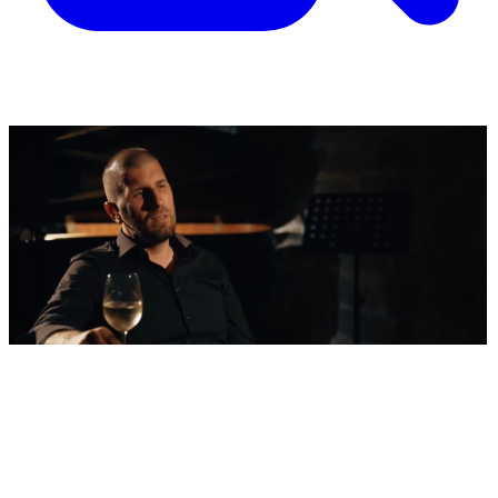
'Nestvarni' kadrovi iz zraka
Ovako izgleda najljepša morska razglednica
Šibenika: Veličanstveni jedrenjak u zagrljaju