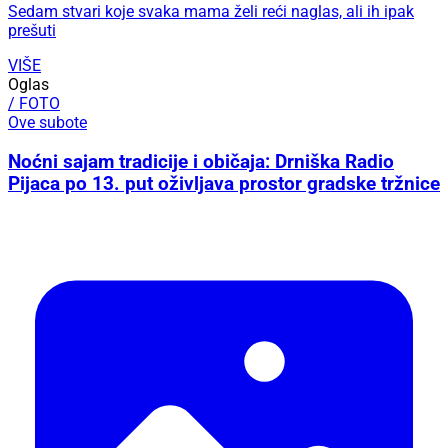
Sedam stvari koje svaka mama želi reći naglas, ali ih ipak
prešuti
VIŠE
Oglas
/ FOTO
Ove subote
Noćni sajam tradicije i običaja: Drniška Radio
Pijaca po 13. put oživljava prostor gradske tržnice