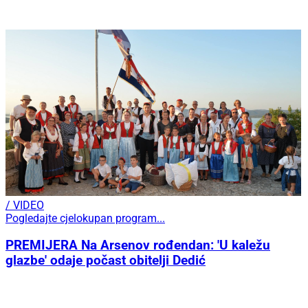
/ VIDEO
Pogledajte cjelokupan program...
PREMIJERA Na Arsenov rođendan: 'U kaležu
glazbe' odaje počast obitelji Dedić