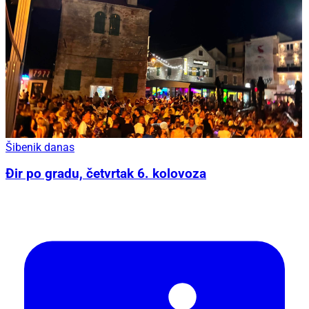
Šibenik danas
Đir po gradu, četvrtak 6. kolovoza