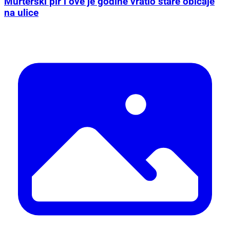
Murterski pir i ove je godine vratio stare običaje
na ulice