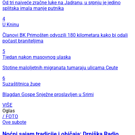
Od tri najveće zračne luke na Jadranu, u srpnju je jedino
splitska imala manje putnika
4
U Kninu
Članovi BK Primošten odvozili 180 kilometara kako bi odali
počast braniteljima
5
Tjedan nakon masovnog ulaska
Stotine maloljetnih migranata tumaraju ulicama Ceute
6
Suzaštitnica župe
Blagdan Gospe Snježne proslavljen u Srimi
VIŠE
Oglas
/ FOTO
Ove subote
Noćni sajam tradicije i običaja: Drniška Radio