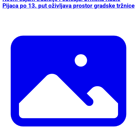
Pijaca po 13. put oživljava prostor gradske tržnice