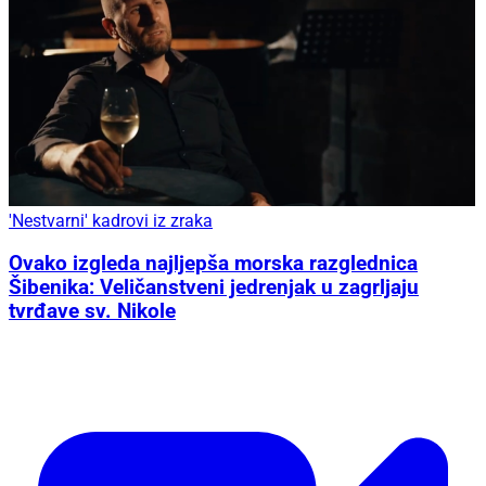
'Nestvarni' kadrovi iz zraka
Ovako izgleda najljepša morska razglednica
Šibenika: Veličanstveni jedrenjak u zagrljaju
tvrđave sv. Nikole