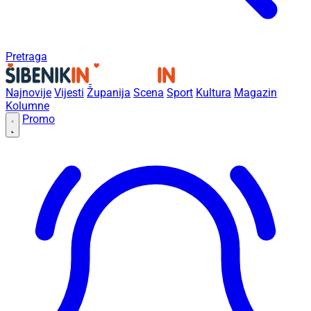
Pretraga
Najnovije
Vijesti
Županija
Scena
Sport
Kultura
Magazin
Kolumne
Promo