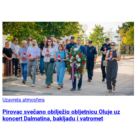
Uzavrela atmosfera
Pirovac svečano obilježio obljetnicu Oluje uz
koncert Dalmatina, bakljadu i vatromet