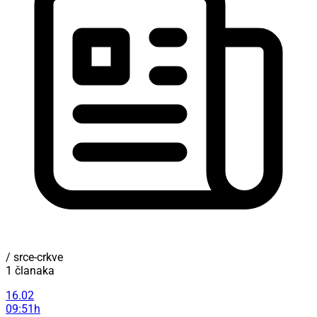
/ srce-crkve
1 članaka
16.02
09:51h