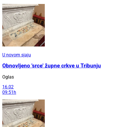
U novom sjaju
Obnovljeno 'srce' župne crkve u Tribunju
Oglas
16.02
09:51h