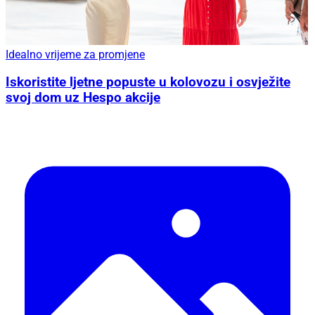
Idealno vrijeme za promjene
Iskoristite ljetne popuste u kolovozu i osvježite
svoj dom uz Hespo akcije