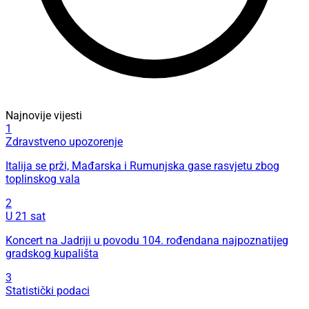
Najnovije vijesti
1
Zdravstveno upozorenje
Italija se prži, Mađarska i Rumunjska gase rasvjetu zbog
toplinskog vala
2
U 21 sat
Koncert na Jadriji u povodu 104. rođendana najpoznatijeg
gradskog kupališta
3
Statistički podaci