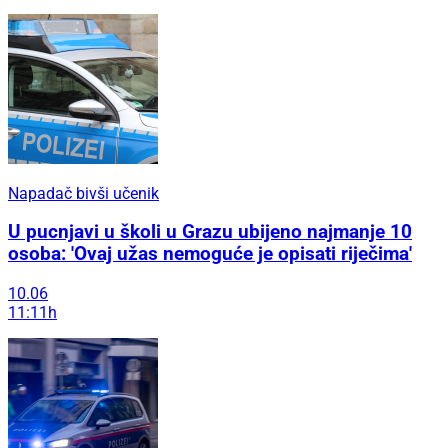
Napadač bivši učenik
U pucnjavi u školi u Grazu ubijeno najmanje 10
osoba: 'Ovaj užas nemoguće je opisati riječima'
10.06
11:11h