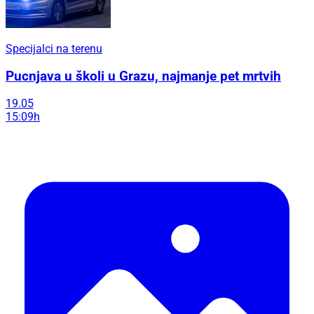
Specijalci na terenu
Pucnjava u školi u Grazu, najmanje pet mrtvih
19.05
15:09h