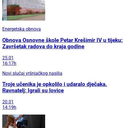
Energetska obnova
Obnova Osnovne škole Petar Krešimir IV u tijeku:
Završetak radova do kraja godine
25.01
16:17h
Novi slučaj vršnjačkog nasilja
Troje učenika je opkolilo i udaralo dječaka.
Ravnatelj: Igrali su lovice
20.01
14:19h