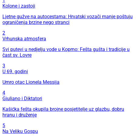
1
Kolone i zastoji
Ljetne gužve na autocestama: Hrvatski vozači manje poštuju
ograničenja brzine nego stranci
2
Vrhunska atmosfera
Svi putevi u nedjelju vode u Koprno: Fešta gušta i tradicije u
čast sv. Lovre
3
U 69. godini
Umro otac Lionela Messija
4
Giuliano i Diktatori
Kašićka fešta okupila brojne posjetitelje uz glazbu, dobru
hranu i druženje
5
Na Veliku Gospu