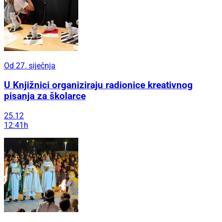
Od 27. siječnja
U Knjižnici organiziraju radionice kreativnog
pisanja za školarce
25.12
12:41h