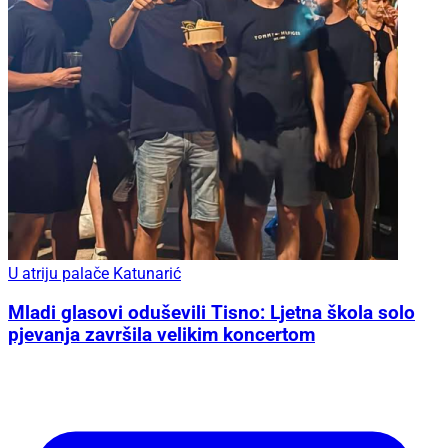
U atriju palače Katunarić
Mladi glasovi oduševili Tisno: Ljetna škola solo
pjevanja završila velikim koncertom