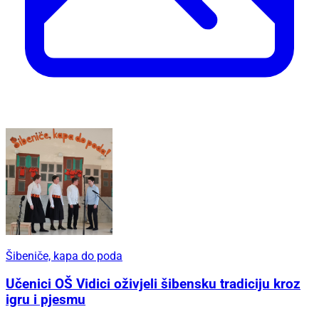
Šibeniče, kapa do poda
Učenici OŠ Vidici oživjeli šibensku tradiciju kroz
igru i pjesmu