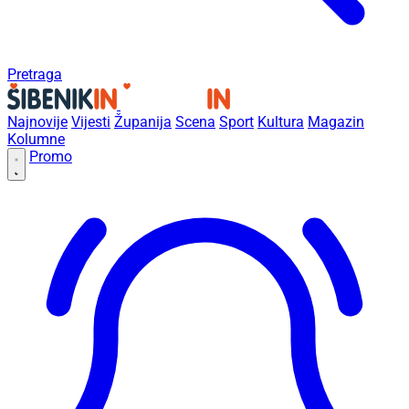
Pretraga
Najnovije
Vijesti
Županija
Scena
Sport
Kultura
Magazin
Kolumne
Promo