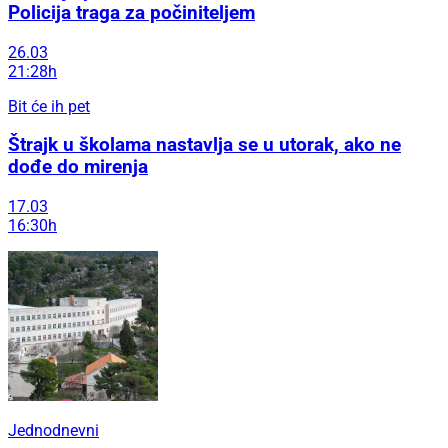
Policija traga za počiniteljem
26.03
21:28h
Bit će ih pet
Štrajk u školama nastavlja se u utorak, ako ne
dođe do mirenja
17.03
16:30h
Jednodnevni