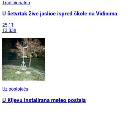
Tradicionalno
U četvrtak žive jaslice ispred škole na Vidicima
25.11
13:33h
Uz postojeću
U Kijevu instalirana meteo postaja