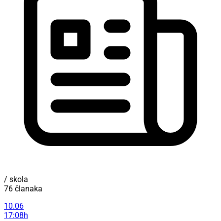
/ skola
76 članaka
10.06
17:08h