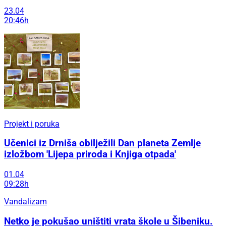
23.04
20:46h
Projekt i poruka
Učenici iz Drniša obilježili Dan planeta Zemlje
izložbom 'Lijepa priroda i Knjiga otpada'
01.04
09:28h
Vandalizam
Netko je pokušao uništiti vrata škole u Šibeniku.