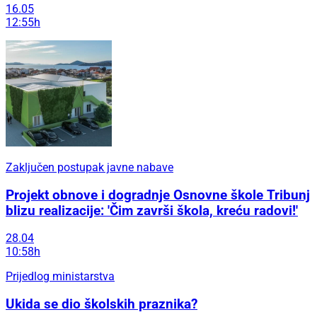
16.05
12:55h
Zaključen postupak javne nabave
Projekt obnove i dogradnje Osnovne škole Tribunj
blizu realizacije: 'Čim završi škola, kreću radovi!'
28.04
10:58h
Prijedlog ministarstva
Ukida se dio školskih praznika?