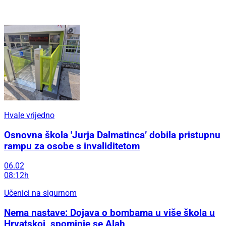
Hvale vrijedno
Osnovna škola 'Jurja Dalmatinca’ dobila pristupnu
rampu za osobe s invaliditetom
06.02
08:12h
Učenici na sigurnom
Nema nastave: Dojava o bombama u više škola u
Hrvatskoj, spominje se Alah