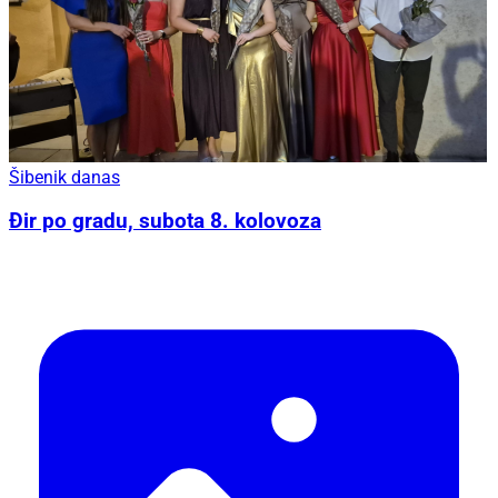
Šibenik danas
Đir po gradu, subota 8. kolovoza