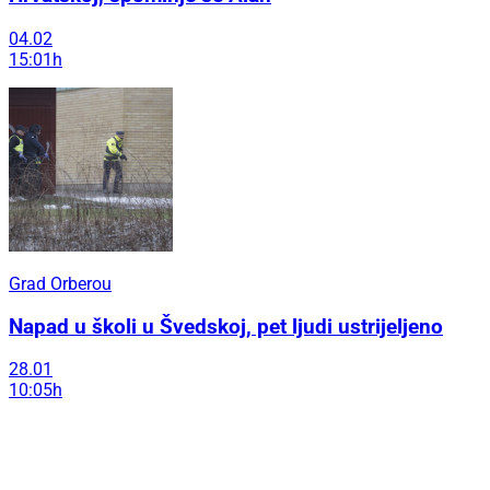
04.02
15:01h
Grad Orberou
Napad u školi u Švedskoj, pet ljudi ustrijeljeno
28.01
10:05h